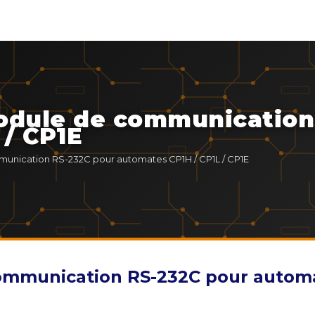
odule de communication
 / CP1E
nication RS-232C pour automates CP1H / CP1L / CP1E
mmunication RS-232C pour automat