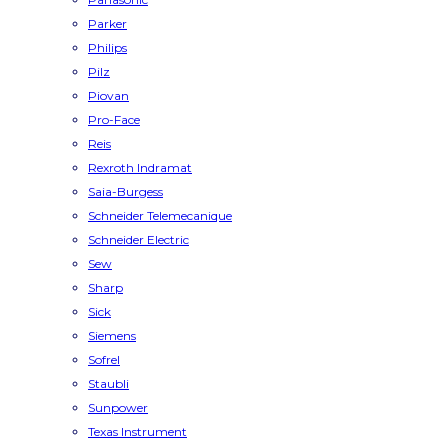
Parker
Philips
Pilz
Piovan
Pro-Face
Reis
Rexroth Indramat
Saia-Burgess
Schneider Telemecanique
Schneider Electric
Sew
Sharp
Sick
Siemens
Sofrel
Staubli
Sunpower
Texas Instrument