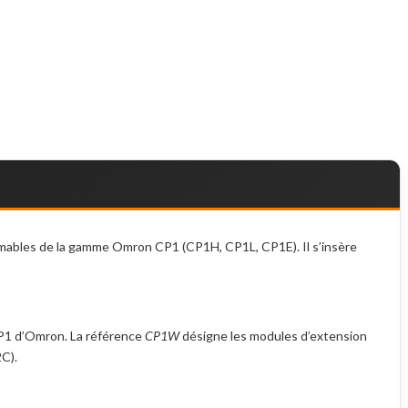
mables de la gamme Omron CP1 (CP1H, CP1L, CP1E). Il s’insère
CP1 d’Omron. La référence
CP1W
désigne les modules d’extension
C).