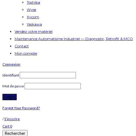
Toshiba
Wyse
Xycom
Yaskawa
Vendez votre matériel
Maintenance Automatisme Industriel — Diagnostic, Rétrofit & MCO
Contact
Mon compte
Connexion
Identifiant
Mot de passe
Forgot Your Password?
/
S’inscrire
Cart
0
Rechercher