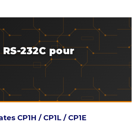
 RS-232C pour
es CP1H / CP1L / CP1E