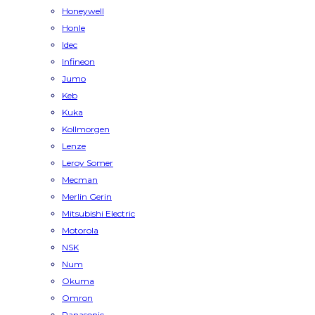
Honeywell
Honle
Idec
Infineon
Jumo
Keb
Kuka
Kollmorgen
Lenze
Leroy Somer
Mecman
Merlin Gerin
Mitsubishi Electric
Motorola
NSK
Num
Okuma
Omron
Panasonic