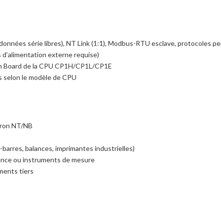
(données série libres), NT Link (1:1), Modbus-RTU esclave, protocoles p
s d’alimentation externe requise)
tion Board de la CPU CP1H/CP1L/CP1E
s selon le modèle de CPU
mron NT/NB
barres, balances, imprimantes industrielles)
nce ou instruments de mesure
ents tiers