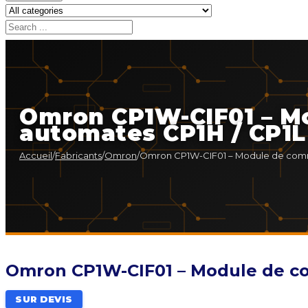
Omron CP1W-CIF01 – M
automates CP1H / CP1L
Accueil
/
Fabricants
/
Omron
/
Omron CP1W-CIF01 – Module de commu
Omron CP1W-CIF01 – Module de co
SUR DEVIS