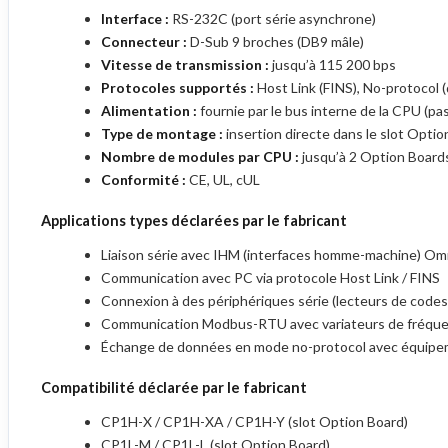
Interface :
RS-232C (port série asynchrone)
Connecteur :
D-Sub 9 broches (DB9 mâle)
Vitesse de transmission :
jusqu’à 115 200 bps
Protocoles supportés :
Host Link (FINS), No-protocol 
Alimentation :
fournie par le bus interne de la CPU (pa
Type de montage :
insertion directe dans le slot Op
Nombre de modules par CPU :
jusqu’à 2 Option Board
Conformité :
CE, UL, cUL
Applications types déclarées par le fabricant
Liaison série avec IHM (interfaces homme-machine) O
Communication avec PC via protocole Host Link / FINS
Connexion à des périphériques série (lecteurs de codes-
Communication Modbus-RTU avec variateurs de fréque
Échange de données en mode no-protocol avec équipem
Compatibilité déclarée par le fabricant
CP1H-X / CP1H-XA / CP1H-Y (slot Option Board)
CP1L-M / CP1L-L (slot Option Board)