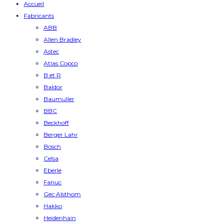
Accueil
Fabricants
ABB
Allen Bradley
Astec
Atlas Copco
B et R
Baldor
Baumuller
BBC
Beckhoff
Berger Lahr
Bosch
Celsa
Eberle
Fanuc
Gec Alsthom
Hakko
Heidenhain