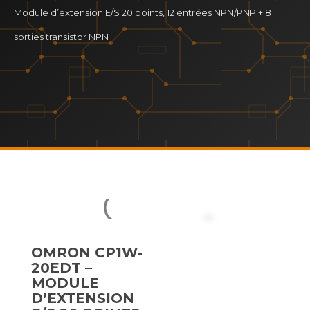
Module d’extension E/S 20 points, 12 entrées NPN/PNP + 8
sorties transistor NPN
OMRON CP1W-
20EDT –
MODULE
D’EXTENSION