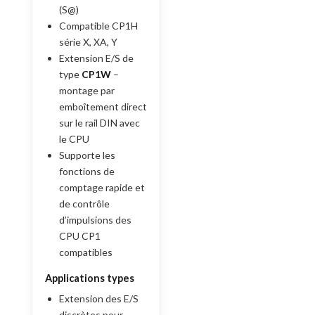
(S@)
Compatible CP1H
série X, XA, Y
Extension E/S de
type
CP1W
–
montage par
emboîtement direct
sur le rail DIN avec
le CPU
Supporte les
fonctions de
comptage rapide et
de contrôle
d’impulsions des
CPU CP1
compatibles
Applications types
Extension des E/S
discrètes pour