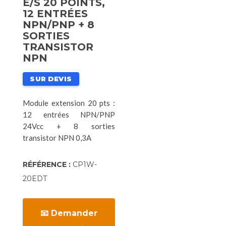
E/S 20 POINTS,
12 ENTRÉES
NPN/PNP + 8
SORTIES
TRANSISTOR
NPN
SUR DEVIS
Module extension 20 pts :
12 entrées NPN/PNP
24Vcc + 8 sorties
transistor NPN 0,3A
RÉFÉRENCE :
CP1W-
20EDT
📧 Demander