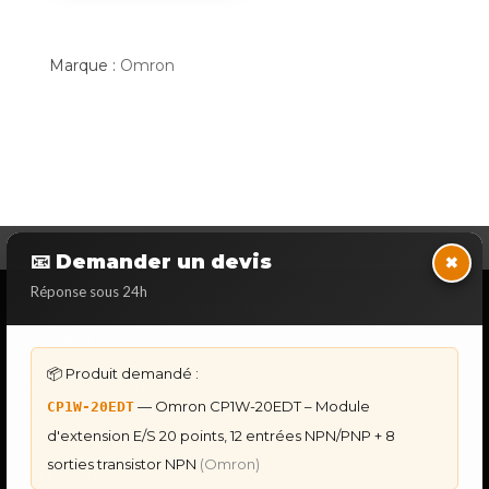
Marque :
Omron
×
📧 Demander un devis
Réponse sous 24h
NOS SERVICES SPECIALISES
DÉPANNAGE AUTOMATES
Dépannage Siemens S7
📦 Produit demandé :
Dépannage Schneider Modicon
— Omron CP1W-20EDT – Module
Dépannage Omron Sysmac
CP1W-20EDT
Dépannage Mitsubishi Melsec
d'extension E/S 20 points, 12 entrées NPN/PNP + 8
Dépannage ABB AC500
sorties transistor NPN
(Omron)
IHM & PUPITRES