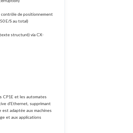
terruption)
 – contrôle de positionnement
0 E/S au total)
texte structuré) via CX-
s CP1E et les automates
ative d’Ethernet, supprimant
me est adaptée aux machines
e et aux applications