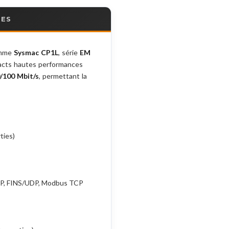
RES
amme
Sysmac CP1L
, série
EM
pacts hautes performances
/100 Mbit/s
, permettant la
ties)
TCP, FINS/UDP, Modbus TCP