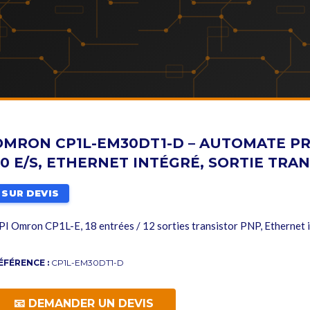
OMRON CP1L-EM30DT1-D – AUTOMATE 
30 E/S, ETHERNET INTÉGRÉ, SORTIE TRA
SUR DEVIS
PI Omron CP1L-E, 18 entrées / 12 sorties transistor PNP, Ethernet
ÉFÉRENCE :
CP1L-EM30DT1-D
📧 DEMANDER UN DEVIS