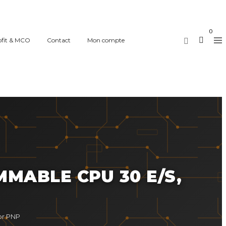
0
ofit & MCO
Contact
Mon compte
MABLE CPU 30 E/S,
or PNP