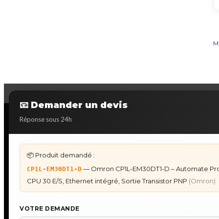
M
📧 Demander un devis
Réponse sous 24h
DÉPANNAGE AUTOMATES
IHM & P
📦 Produit demandé :
Dépannage Siemens S7
IHM Lauer
— Omron CP1L-EM30DT1-D – Automate P
CP1L-EM30DT1-D
Dépannage Schneider Modicon
Programm
CPU 30 E/S, Ethernet intégré, Sortie Transistor PNP
(Omron)
Dépannage Omron Sysmac
IHM Laue
Dépannage Mitsubishi Melsec
Maintenan
Dépannage ABB AC500
★
Recherc
VOTRE DEMANDE