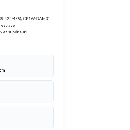
 (RS-422/485), CP1W-DAM01
 esclave
 et supérieur)
 cm