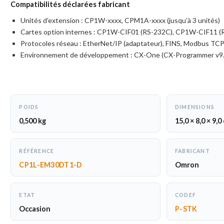
Compatibilités déclarées fabricant
Unités d’extension : CP1W-xxxx, CPM1A-xxxx (jusqu’à 3 unités)
Cartes option internes : CP1W-CIF01 (RS-232C), CP1W-CIF11
Protocoles réseau : EtherNet/IP (adaptateur), FINS, Modbus TCP
Environnement de développement : CX-One (CX-Programmer v9.x
POIDS
DIMENSIONS
0,500 kg
15,0 × 8,0 × 9,0
RÉFÉRENCE
FABRICANT
CP1L-EM30DT1-D
Omron
ETAT
CODEF
Occasion
P-STK