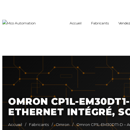
Accueil
Fabricants
Vendez
OMRON CP1L-EM30DT1-
ETHERNET INTÉGRÉ, S
Accueil
/
Fabricants
/
Omron
/
Omron CP1L-EM30DT1-D – Aut