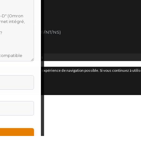
 & Sud-Ouest
on IHM & tactile
parc industriel
adley & Rockwell
ysmac (CP/CJ/CQM1/NT/NS)
emens Simatic S7
ookies.
Plus d’informations
r vous offrir la meilleure expérience de navigation possible. Si vous continuez à util