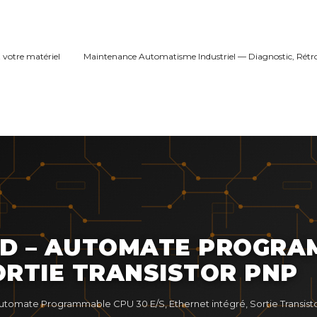
 votre matériel
Maintenance Automatisme Industriel — Diagnostic, Rétr
D – AUTOMATE PROGRAM
ORTIE TRANSISTOR PNP
omate Programmable CPU 30 E/S, Ethernet intégré, Sortie Transist