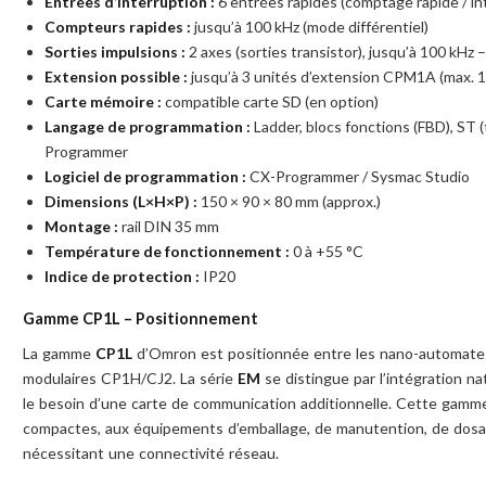
Entrées d’interruption :
6 entrées rapides (comptage rapide / in
Compteurs rapides :
jusqu’à 100 kHz (mode différentiel)
Sorties impulsions :
2 axes (sorties transistor), jusqu’à 100 kHz
Extension possible :
jusqu’à 3 unités d’extension CPM1A (max. 15
Carte mémoire :
compatible carte SD (en option)
Langage de programmation :
Ladder, blocs fonctions (FBD), ST (
Programmer
Logiciel de programmation :
CX-Programmer / Sysmac Studio
Dimensions (L×H×P) :
150 × 90 × 80 mm (approx.)
Montage :
rail DIN 35 mm
Température de fonctionnement :
0 à +55 °C
Indice de protection :
IP20
Gamme CP1L – Positionnement
La gamme
CP1L
d’Omron est positionnée entre les nano-automate
modulaires CP1H/CJ2. La série
EM
se distingue par l’intégration n
le besoin d’une carte de communication additionnelle. Cette gam
compactes, aux équipements d’emballage, de manutention, de dosag
nécessitant une connectivité réseau.