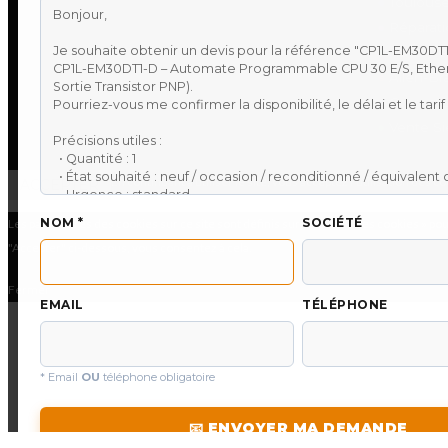
●
Toulouse
●
Réparati
●
Audit de 
●
Allen-Br
●
Omron S
●
Vente Si
En continuant à utiliser le site, vous acceptez l’utilisation des c
ACCEPTER
NOM *
SOCIÉTÉ
Les paramètres des cookies sur ce site sont définis sur « accepter les cookies » pou
"Accepter" ci-dessous, vous consentez à cela.
Fermer
EMAIL
TÉLÉPHONE
* Email
OU
téléphone obligatoire
📧 ENVOYER MA DEMANDE