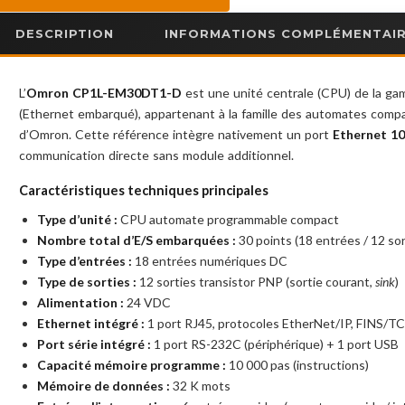
DESCRIPTION
INFORMATIONS COMPLÉMENTAI
L’
Omron CP1L-EM30DT1-D
est une unité centrale (CPU) de la g
(Ethernet embarqué), appartenant à la famille des automates com
d’Omron. Cette référence intègre nativement un port
Ethernet 10
communication directe sans module additionnel.
Caractéristiques techniques principales
Type d’unité :
CPU automate programmable compact
Nombre total d’E/S embarquées :
30 points (18 entrées / 12 sor
Type d’entrées :
18 entrées numériques DC
Type de sorties :
12 sorties transistor PNP (sortie courant,
sink
)
Alimentation :
24 VDC
Ethernet intégré :
1 port RJ45, protocoles EtherNet/IP, FINS/
Port série intégré :
1 port RS-232C (périphérique) + 1 port USB
Capacité mémoire programme :
10 000 pas (instructions)
Mémoire de données :
32 K mots