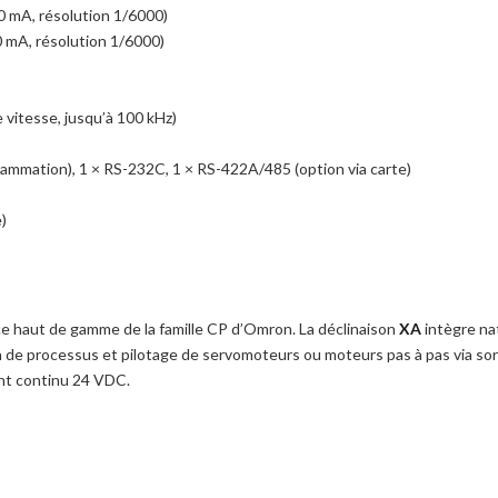
0 mA, résolution 1/6000)
0 mA, résolution 1/6000)
 vitesse, jusqu’à 100 kHz)
ammation), 1 × RS-232C, 1 × RS-422A/485 (option via carte)
)
e haut de gamme de la famille CP d’Omron. La déclinaison
XA
intègre nat
e processus et pilotage de servomoteurs ou moteurs pas à pas via sort
ant continu 24 VDC.