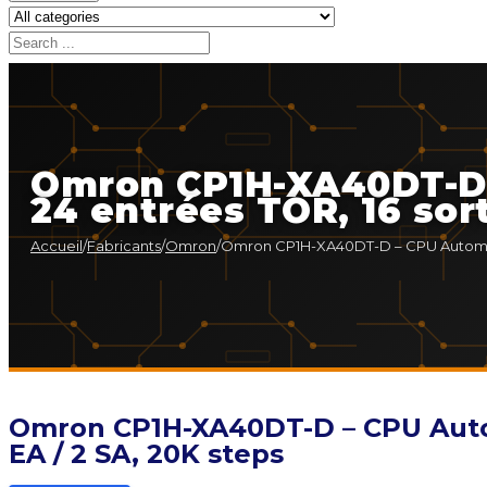
Omron CP1H-XA40DT-D
24 entrées TOR, 16 sor
Accueil
/
Fabricants
/
Omron
/
Omron CP1H-XA40DT-D – CPU Automate 
Omron CP1H-XA40DT-D – CPU Auto
EA / 2 SA, 20K steps