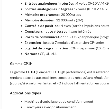
Entrées analogiques intégrées :
4 voies (0–10 V / 4–2
Sorties analogiques intégrées :
2 voies (0–10 V / 4–2
Mémoire programme :
20 000 steps
Mémoire données :
32 000 mots (DM)
Contrôle de position :
4 axes (sorties impulsions haute
Compteurs haute vitesse :
4 axes intégrés
Ports de communication :
1 × USB périphérique (progr
Extension :
jusqu’à 7 modules d’extension CP-series
Logiciel de programmation :
CX-Programmer (CX-One
Normes :
CE, UL, cUL
Gamme CP1H
La gamme
CP1H
(Compact PLC High performance) est la référenc
rendant adaptée aux machines compactes nécessitant régulation d
(source/sink selon variante), et
-D
indique l’alimentation en cour
Applications types
Machines d’emballage et de conditionnement
Convoyeurs avec positionnement