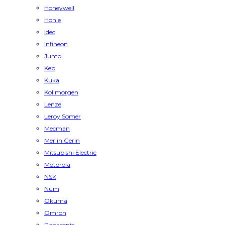
Honeywell
Honle
Idec
Infineon
Jumo
Keb
Kuka
Kollmorgen
Lenze
Leroy Somer
Mecman
Merlin Gerin
Mitsubishi Electric
Motorola
NSK
Num
Okuma
Omron
Panasonic