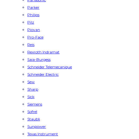
Parker
Philips
Pilz
Piovan
Pro-Face
Reis
Rexroth Indramat
Saia-Burgess
Schneider Telemecanique
Schneider Electric
Sew
Sharp
Sick
Siemens
Sofrel
Staubli
Sunpower
Texas Instrument