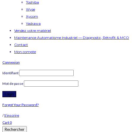
Toshiba
Wyse
Xycom
Yaskawa
Vendez votre matériel
Maintenance Automatisme Industriel — Diagnostic, Rétrofit & MCO
Contact
Mon compte
Connexion
Identifiant
Mot de passe
Forgot Your Password?
/
S’inscrire
Cart
0
Rechercher