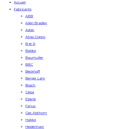
Accueil
Fabricants
ABB
Allen Bradley
Astec
Atlas Copco
B et R
Baldor
Baumuller
BBC
Beckhoff
Berger Lahr
Bosch
Celsa
Eberle
Fanuc
Gec Alsthom
Hakko
Heidenhain