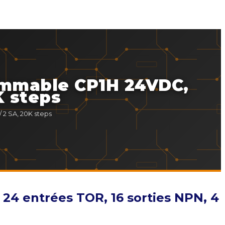
mmable CP1H 24VDC,
K steps
2 SA, 20K steps
 entrées TOR, 16 sorties NPN, 4