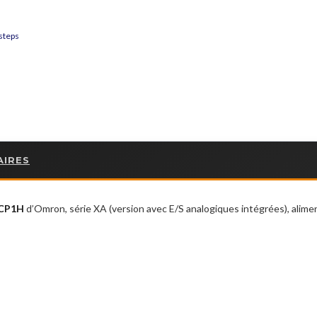
steps
AIRES
CP1H
d’Omron, série XA (version avec E/S analogiques intégrées), alim