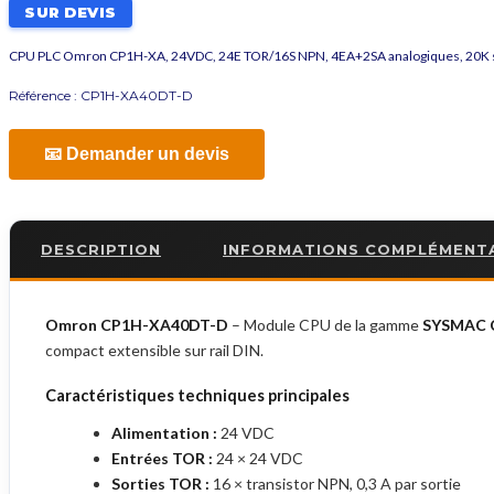
SUR DEVIS
CPU PLC Omron CP1H-XA, 24VDC, 24E TOR/16S NPN, 4EA+2SA analogiques, 20K 
Référence :
CP1H-XA40DT-D
📧 Demander un devis
DESCRIPTION
INFORMATIONS COMPLÉMENT
Omron CP1H-XA40DT-D
– Module CPU de la gamme
SYSMAC 
compact extensible sur rail DIN.
Caractéristiques techniques principales
Alimentation :
24 VDC
Entrées TOR :
24 × 24 VDC
Sorties TOR :
16 × transistor NPN, 0,3 A par sortie