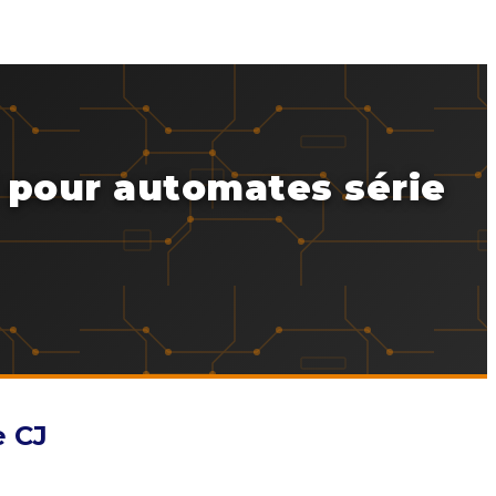
pour automates série
e CJ