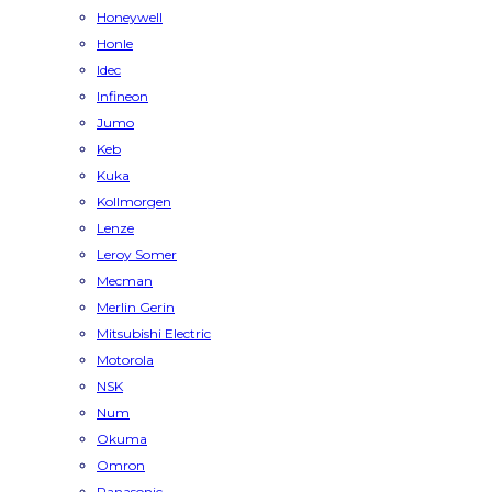
Honeywell
Honle
Idec
Infineon
Jumo
Keb
Kuka
Kollmorgen
Lenze
Leroy Somer
Mecman
Merlin Gerin
Mitsubishi Electric
Motorola
NSK
Num
Okuma
Omron
Panasonic