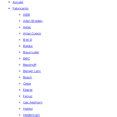
Accueil
Fabricants
ABB
Allen Bradley
Astec
Atlas Copco
B et R
Baldor
Baumuller
BBC
Beckhoff
Berger Lahr
Bosch
Celsa
Eberle
Fanuc
Gec Alsthom
Hakko
Heidenhain