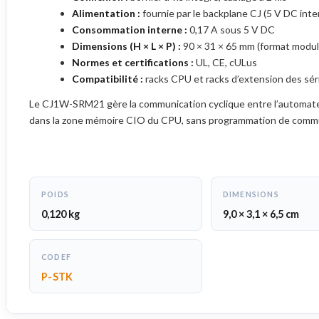
Alimentation :
fournie par le backplane CJ (5 V DC inte
Consommation interne :
0,17 A sous 5 V DC
Dimensions (H × L × P) :
90 × 31 × 65 mm (format modul
Normes et certifications :
UL, CE, cULus
Compatibilité :
racks CPU et racks d’extension des sér
Le CJ1W-SRM21 gère la communication cyclique entre l’automate
dans la zone mémoire CIO du CPU, sans programmation de commu
POIDS
DIMENSIONS
0,120 kg
9,0 × 3,1 × 6,5 cm
CODEF
P-STK