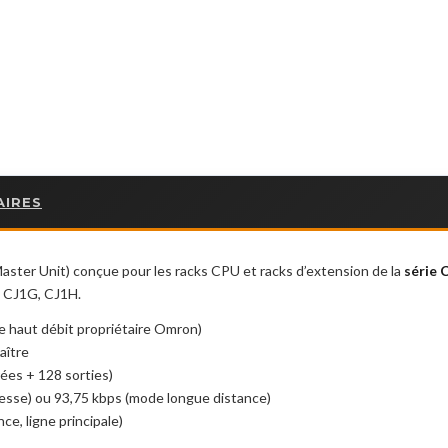
AIRES
ster Unit) conçue pour les racks CPU et racks d’extension de la
série 
 CJ1G, CJ1H.
 haut débit propriétaire Omron)
aître
ées + 128 sorties)
esse) ou 93,75 kbps (mode longue distance)
e, ligne principale)