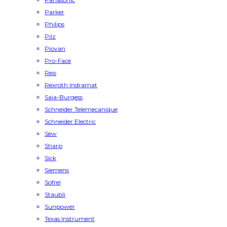
Parker
Philips
Pilz
Piovan
Pro-Face
Reis
Rexroth Indramat
Saia-Burgess
Schneider Telemecanique
Schneider Electric
Sew
Sharp
Sick
Siemens
Sofrel
Staubli
Sunpower
Texas Instrument