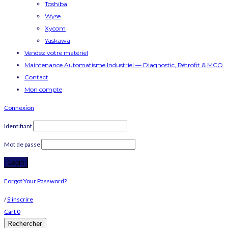
Toshiba
Wyse
Xycom
Yaskawa
Vendez votre matériel
Maintenance Automatisme Industriel — Diagnostic, Rétrofit & MCO
Contact
Mon compte
Connexion
Identifiant
Mot de passe
Forgot Your Password?
/
S’inscrire
Cart
0
Rechercher