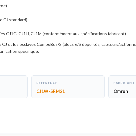
rne)
e CJ standard)
ies CJ1G, CJ1H, CJ1M (conformément aux spécifications fabricant)
 CJ et les esclaves CompoBus/S (blocs E/S déportés, capteurs/actionn
nication spécifique.
RÉFÉRENCE
FABRICANT
CJ1W-SRM21
Omron