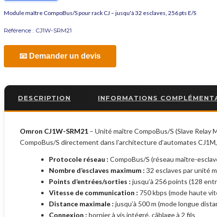
Module maître CompoBus/S pour rack CJ – jusqu'à 32 esclaves, 256 pts E/S
Référence :
CJ1W-SRM21
📧 Demander un devis
DESCRIPTION
INFORMATIONS COMPLÉMENT
Omron CJ1W-SRM21
– Unité maître CompoBus/S (Slave Relay Ma
CompoBus/S directement dans l’architecture d’automates CJ1M,
Protocole réseau :
CompoBus/S (réseau maître-esclave
Nombre d’esclaves maximum :
32 esclaves par unité m
Points d’entrées/sorties :
jusqu’à 256 points (128 entr
Vitesse de communication :
750 kbps (mode haute vit
Distance maximale :
jusqu’à 500 m (mode longue distanc
Connexion :
bornier à vis intégré, câblage à 2 fils