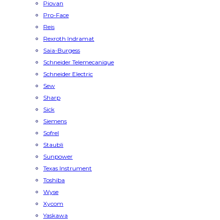
Piovan
Pro-Face
Reis
Rexroth Indramat
Saia-Burgess
Schneider Telemecanique
Schneider Electric
Sew
Sharp
Sick
Siemens
Sofrel
Staubli
Sunpower
Texas Instrument
Toshiba
Wyse
Xycom
Yaskawa