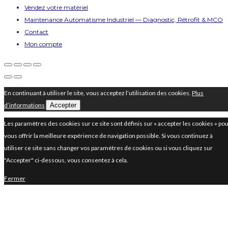
Vendez votre matériel
Maintenance Automatisme Industriel — Diagnostic, Rétrofit & MCO
Contact
Mon compte
En continuant à utiliser le site, vous acceptez l’utilisation des cookies.
Plus
d’informations
Accepter
Les paramètres des cookies sur ce site sont définis sur « accepter les cookies » po
vous offrir la meilleure expérience de navigation possible. Si vous continuez à
utiliser ce site sans changer vos paramètres de cookies ou si vous cliquez sur
"Accepter" ci-dessous, vous consentez à cela.
Fermer