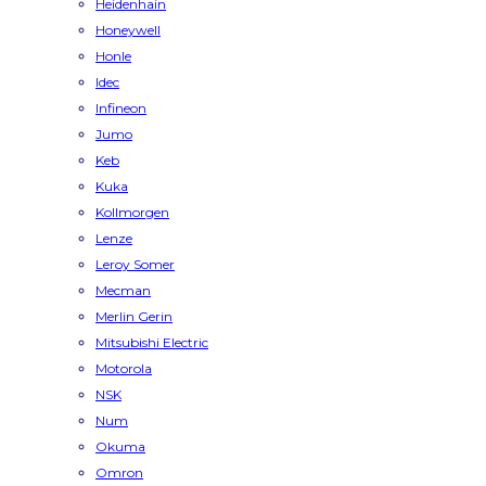
Heidenhain
Honeywell
Honle
Idec
Infineon
Jumo
Keb
Kuka
Kollmorgen
Lenze
Leroy Somer
Mecman
Merlin Gerin
Mitsubishi Electric
Motorola
NSK
Num
Okuma
Omron