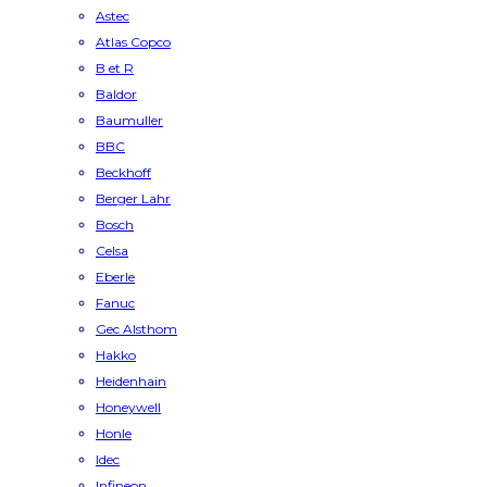
Astec
Atlas Copco
B et R
Baldor
Baumuller
BBC
Beckhoff
Berger Lahr
Bosch
Celsa
Eberle
Fanuc
Gec Alsthom
Hakko
Heidenhain
Honeywell
Honle
Idec
Infineon