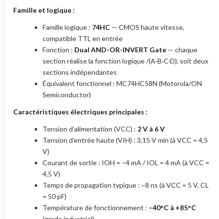
Famille et logique :
Famille logique :
74HC
— CMOS haute vitesse,
compatible TTL en entrée
Fonction :
Dual AND-OR-INVERT Gate
— chaque
section réalise la fonction logique /(A·B·C·D), soit deux
sections indépendantes
Équivalent fonctionnel : MC74HC58N (Motorola/ON
Semiconductor)
Caractéristiques électriques principales :
Tension d’alimentation (VCC) :
2 V à 6 V
Tension d’entrée haute (VIH) : 3,15 V min (à VCC = 4,5
V)
Courant de sortie : IOH = –4 mA / IOL = 4 mA (à VCC =
4,5 V)
Temps de propagation typique : ~8 ns (à VCC = 5 V, CL
= 50 pF)
Température de fonctionnement :
–40°C à +85°C
(grade industriel)