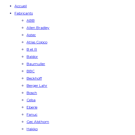
Accueil
Fabricants
ABB
Allen Bradley
Astec
Atlas Copco
B et R
Baldor
Baumuller
BBC
Beckhoff
Berger Lahr
Bosch
Celsa
Eberle
Fanuc
Gec Alsthom
Hakko