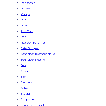
Panasonic
Parker
Philips
Pilz
Piovan
Pro-Face
Reis
Rexroth Indramat
Saia-Burgess
Schneider Telemecanique
Schneider Electric
Sew
Sharp
Sick
Siemens
Sofrel
Staubli
Sunpower
Texas Instrument