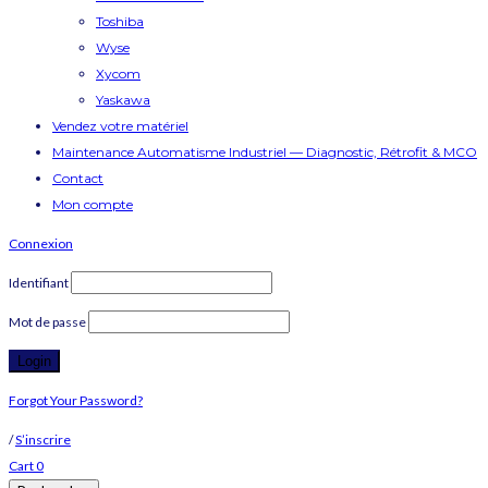
Toshiba
Wyse
Xycom
Yaskawa
Vendez votre matériel
Maintenance Automatisme Industriel — Diagnostic, Rétrofit & MCO
Contact
Mon compte
Connexion
Identifiant
Mot de passe
Forgot Your Password?
/
S’inscrire
Cart
0