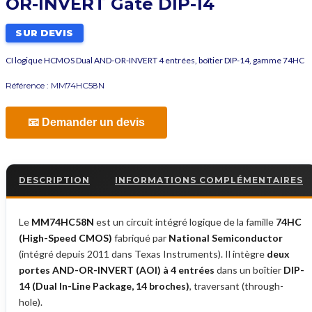
OR-INVERT Gate DIP-14
SUR DEVIS
CI logique HCMOS Dual AND-OR-INVERT 4 entrées, boîtier DIP-14, gamme 74HC
Référence :
MM74HC58N
📧 Demander un devis
DESCRIPTION
INFORMATIONS COMPLÉMENTAIRES
Le
MM74HC58N
est un circuit intégré logique de la famille
74HC
(High-Speed CMOS)
fabriqué par
National Semiconductor
(intégré depuis 2011 dans Texas Instruments). Il intègre
deux
portes AND-OR-INVERT (AOI) à 4 entrées
dans un boîtier
DIP-
14 (Dual In-Line Package, 14 broches)
, traversant (through-
hole).