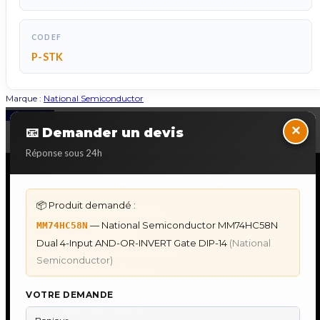
CODEF
P-STK
Marque :
National Semiconductor
Back to Top
×
📧 Demander un devis
Réponse sous 24h
NOS SERVICES SPECIALISES
📦 Produit demandé :
DÉPANNAGE AUTOMATES
— National Semiconductor MM74HC58N
MM74HC58N
Dépannage Siemens S7
Dual 4-Input AND-OR-INVERT Gate DIP-14
(National
Dépannage Schneider Modicon
Semiconductor)
Dépannage Omron Sysmac
Dépannage Mitsubishi Melsec
VOTRE DEMANDE
Dépannage ABB AC500