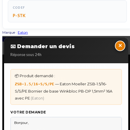
CODEF
P-STK
Marque :
Eaton
Back to Top
×
📧 Demander un devis
Réponse sous 24h
NOS SERVICES SPECIALISES
📦 Produit demandé :
DÉPANNAGE AUTOMATES
— Eaton Moeller ZSB-1.5/16-
ZSB-1.5/16-S/S/PE
Dépannage Siemens S7
S/S/PE Bornier de base Winkbloc PB-DP 1,5mm² 16A
Dépannage Schneider Modicon
avec PE
(Eaton)
Dépannage Omron Sysmac
Dépannage Mitsubishi Melsec
VOTRE DEMANDE
Dépannage ABB AC500
IHM & PUPITRES