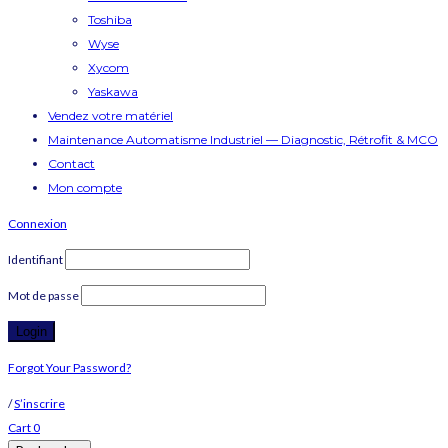
Toshiba
Wyse
Xycom
Yaskawa
Vendez votre matériel
Maintenance Automatisme Industriel — Diagnostic, Rétrofit & MCO
Contact
Mon compte
Connexion
Identifiant
Mot de passe
Forgot Your Password?
/
S’inscrire
Cart
0