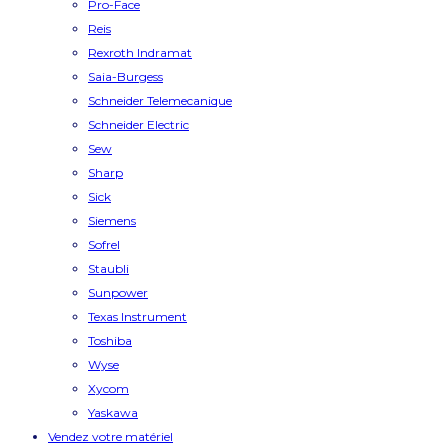
Pro-Face
Reis
Rexroth Indramat
Saia-Burgess
Schneider Telemecanique
Schneider Electric
Sew
Sharp
Sick
Siemens
Sofrel
Staubli
Sunpower
Texas Instrument
Toshiba
Wyse
Xycom
Yaskawa
Vendez votre matériel