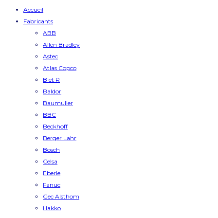
Accueil
Fabricants
ABB
Allen Bradley
Astec
Atlas Copco
B et R
Baldor
Baumuller
BBC
Beckhoff
Berger Lahr
Bosch
Celsa
Eberle
Fanuc
Gec Alsthom
Hakko