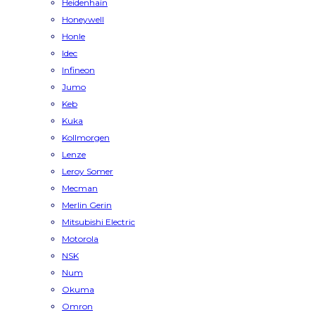
Heidenhain
Honeywell
Honle
Idec
Infineon
Jumo
Keb
Kuka
Kollmorgen
Lenze
Leroy Somer
Mecman
Merlin Gerin
Mitsubishi Electric
Motorola
NSK
Num
Okuma
Omron