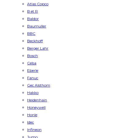
Atlas Copco
B et R
Baldor
Baumuller
BBC
Beckhoff
Berger Lahr
Bosch
Celsa
Eberle
Fanuc
Gec Alsthom
Hakko
Heidenhain
Honeywell
Honle
Idec
Infineon
Jumo