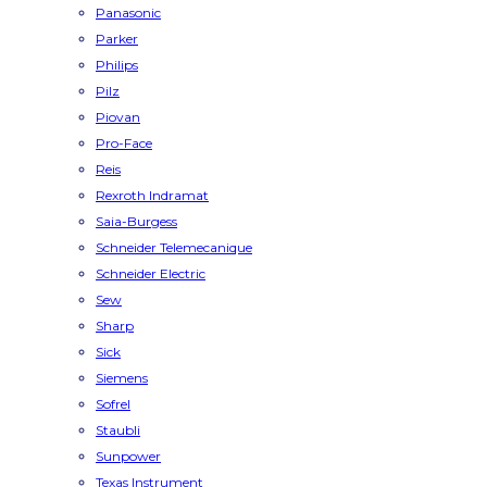
Panasonic
Parker
Philips
Pilz
Piovan
Pro-Face
Reis
Rexroth Indramat
Saia-Burgess
Schneider Telemecanique
Schneider Electric
Sew
Sharp
Sick
Siemens
Sofrel
Staubli
Sunpower
Texas Instrument