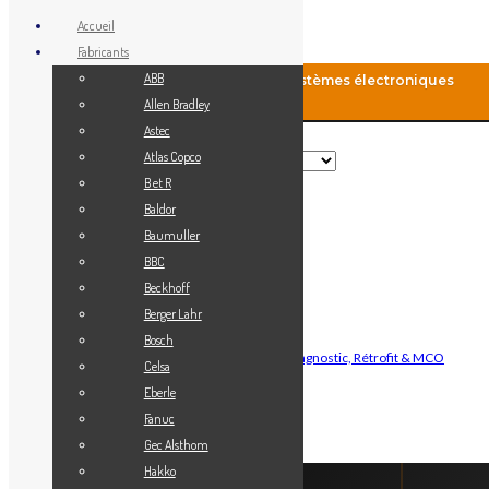
Accueil
Fabricants
ABB
MCO-Automation: Fourniture de systèmes électroniques
industriels
Allen Bradley
Astec
Rechercher
Atlas Copco
B et R
Baldor
Menu
Baumuller
Accueil
BBC
Blog
Beckhoff
Fabricants
Berger Lahr
Vendez votre matériel
Bosch
Maintenance Automatisme Industriel — Diagnostic, Rétrofit & MCO
Celsa
Contact
Eberle
Mon Compte
Fanuc
Gec Alsthom
Connexion
Hakko