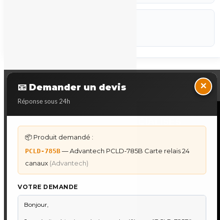
CODEF
P-STK
Marque :
Advantech
Back to Top
×
📧 Demander un devis
Réponse sous 24h
NOS SERVICES SPECIALISES
📦 Produit demandé :
DÉPANNAGE AUTOMATES
— Advantech PCLD-785B Carte relais 24
PCLD-785B
Dépannage Siemens S7
canaux
(Advantech)
Dépannage Schneider Modicon
Dépannage Omron Sysmac
VOTRE DEMANDE
Dépannage Mitsubishi Melsec
Dépannage ABB AC500