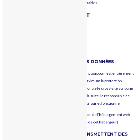
automatisé de détection des commentaires indésirables.
INFORMATIONS DE CONTACT
R-TECH SYSTEMES,
63 Chemin Saint-Antoine
81160 SAINT-JUERY
TEL: 06 68 01 68 05
COMMENT NOUS PROTÉGEONS VOS DONNÉES
Lors de la mise en ligne du site internet, mco-automation.com est entièrement
sécurisé par un professionnel afin de garantir au maximum la protection
des données : pare-feu, certificat SSL, protections contre le cross-site scripting
(XSS), protections contre les injections SQL …). Par la suite, le responsable de
publication du site s’efforcera de garder ce dernier à jour et fonctionnel.
La protection des données s’effectue aussi par le biais de l’hébergement web
associé au site :
i
onos (
en savoir plus sur la sécurité de cet hébergeur
)
LES SERVICES TIERS QUI NOUS TRANSMETTENT DES