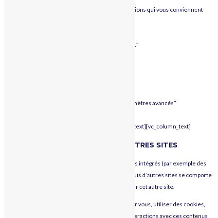
Repérez le menu “Cookies” et sélectionnez les options qui vous conviennent
Pour Microsoft Internet Explorer
:
Choisissez le menu “Outils”, puis “Options Internet”
Cliquez sur l’onglet “Confidentialité”
Sélectionnez le niveau souhaité à l’aide du curseur.
Pour Google Chrome
:
Allez dans menu, “Paramètres”, “Afficher les paramètres avancés”
puis “Confidentialité”, et “Paramètres de contenu”
Choisissez l’option qui vous convient[/vc_column_text][vc_column_text]
CONTENU EMBARQUÉ DEPUIS D’AUTRES SITES
Les articles de ce site peuvent inclure des contenus intégrés (par exemple des
vidéos, images, articles…). Le contenu intégré depuis d’autres sites se comporte
de la même manière que si le visiteur se rendait sur cet autre site.
Ces sites web pourraient collecter des données sur vous, utiliser des cookies,
embarquer des outils de suivis tiers, suivre vos interactions avec ces contenus