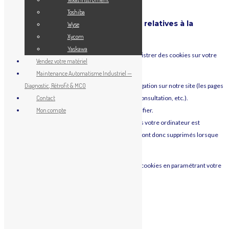
[/vc_column_text][vc_column_text]
Toshiba
Cookies stockant des informations relatives à la
Wyse
navigation d’un visiteur
Xycom
Yaskawa
Lors de votre visite sur le site, genies.fr peut enregistrer des cookies sur votre
Vendez votre matériel
ordinateur.
Maintenance Automatisme Industriel —
Ils stockent des informations relatives à votre navigation sur notre site (les pages
Diagnostic, Rétrofit & MCO
que vous avez consultées, la date et l’heure de la consultation, etc.).
Contact
Ces cookies ne nous permettent pas de vous identifier.
Mon compte
La durée de conservation de ces informations dans votre ordinateur est
identique à celle de votre session. Ces cookies seront donc supprimés lorsque
vous fermerez votre navigateur.
Vous pouvez vous opposer à l’enregistrement des cookies en paramétrant votre
navigateur de la manière suivante :
Pour Mozilla Firefox
:
Choisissez le menu “Outils” puis “Options”
Cliquez sur l’icône “Vie privée”