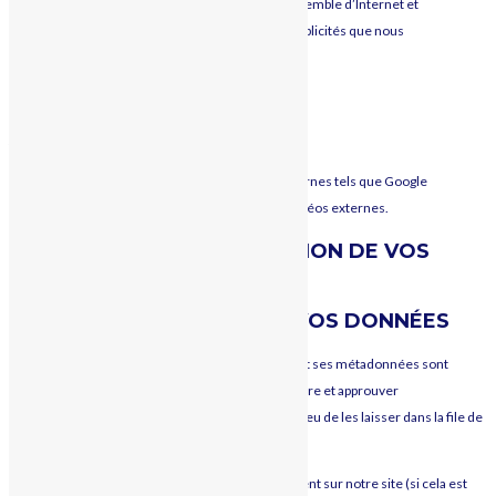
Googles (comme Google Search), sur l’ensemble d’Internet et
pour mesurer votre interaction avec les publicités que nous
affichons.
source :
policies.google.com/technologies
AUTRES SERVICES EXTERNES
Nous utilisons également différents services externes tels que Google
Webfonts, Google Maps et des fournisseurs de vidéos externes.
UTILISATION ET TRANSMISSION DE VOS
DONNÉES PERSONNELLES
DURÉES DE STOCKAGE DE VOS DONNÉES
Si vous laissez un commentaire, le commentaire et ses métadonnées sont
conservés indéfiniment. Cela permet de reconnaître et approuver
automatiquement les commentaires suivants au lieu de les laisser dans la file de
modération.
Pour les utilisateurs et utilisatrices qui s’enregistrent sur notre site (si cela est