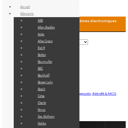
Accueil
Fabricants
ABB
MCO-Automation: Fourniture de systèmes électroniques
industriels
Allen Bradley
Astec
Rechercher
Atlas Copco
B et R
Baldor
Menu
Baumuller
Accueil
BBC
Blog
Beckhoff
Fabricants
Berger Lahr
Vendez votre matériel
Bosch
Maintenance Automatisme Industriel — Diagnostic, Rétrofit & MCO
Celsa
Contact
Eberle
Mon Compte
Fanuc
Gec Alsthom
Connexion
Hakko