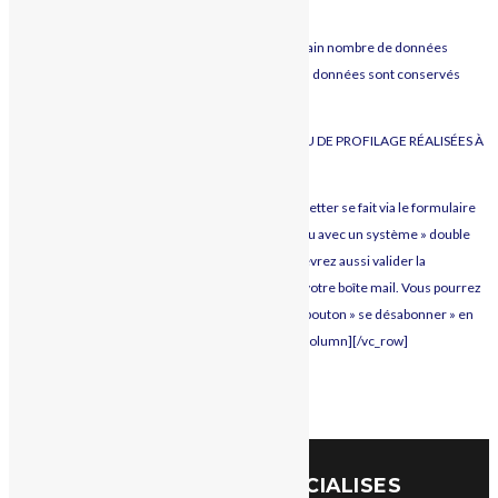
DONNÉES
Le service Google Analytics nous transmet un certain nombre de données
concernant les visiteurs de notre site internet. Ces données sont conservés
chez Google pendant 26 mois.
OPÉRATIONS DE MARKETING AUTOMATISÉ ET/OU DE PROFILAGE RÉALISÉES À
L’AIDE DES DONNÉES PERSONNELLES
Campagnes de Newsletters. L’inscription à la newsletter se fait via le formulaire
d’inscription présent sur le site internet. Il est conçu avec un système » double
opt-in ». De ce fait, lors de votre inscription, vous devrez aussi valider la
confirmation de l’abonnement à la newsletter sur votre boîte mail. Vous pourrez
à tout moment vous désinscrire en cliquant sur le bouton » se désabonner » en
bas d’une des newsletters.[/vc_column_text][/vc_column][/vc_row]
Back to Top
NOS SERVICES SPECIALISES