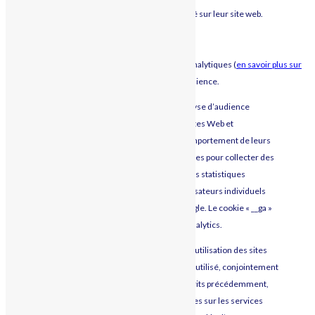
embarqués si vous disposez d’un compte connecté sur leur site web.
STATISTIQUES ET MESURES D’AUDIENCE
Le site mco-automation.com utilise des trackers analytiques (
en savoir plus sur
Google Analytics
) afin d’obtenir des mesures d’audience.
Google Analytics est un outil Google d’analyse d’audience
Internet permettant aux propriétaires de sites Web et
d’applications de mieux comprendre le comportement de leurs
utilisateurs. Cet outil peut utiliser des cookies pour collecter des
informations et générer des rapports sur les statistiques
d’utilisation d’un site Web sans que les utilisateurs individuels
soient identifiés personnellement par Google. Le cookie « __ga »
est celui qui est le plus utilisé par Google Analytics.
En plus d’établir des rapports statistiques d’utilisation des sites
web, Google Analytics peut également être utilisé, conjointement
avec certains des cookies publicitaires décrits précédemment,
pour proposer des publicités plus pertinentes sur les services