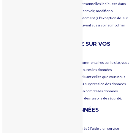
possible), nous stockons également les données personnelles indiquées dans
leur profil. Tous les utilisateurs et utilisatrices peuvent voir, modifier ou
supprimer leurs informations personnelles à tout moment (à l’exception de leur
nom d’utilisateur·ice). Les gestionnaires du site peuvent aussi voir et modifier
ces informations.
LES DROITS QUE VOUS AVEZ SUR VOS
DONNÉES
Si vous avez un compte ou si vous avez laissé des commentaires sur le site, vous
pouvez demander à recevoir un fichier contenant toutes les données
personnelles que nous possédons à votre sujet, incluant celles que vous nous
avez fournies. Vous pouvez également demander la suppression des données
personnelles vous concernant. Cela ne prend pas en compte les données
stockées à des fins administratives, légales ou pour des raisons de sécurité.
TRANSMISSION DE VOS DONNÉES
PERSONNELLES
Les commentaires des visiteurs peuvent être vérifiés à l’aide d’un service