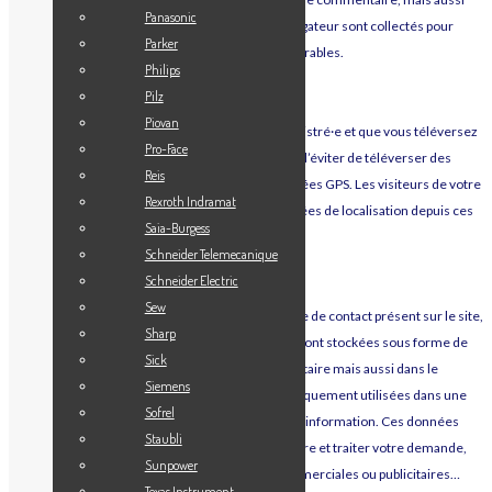
Panasonic
votre adresse IP et l’agent utilisateur de votre navigateur sont collectés pour
Parker
nous aider à la détection des commentaires indésirables.
Philips
MÉDIAS
Pilz
Piovan
Si vous êtes un utilisateur ou une utilisatrice enregistré·e et que vous téléversez
Pro-Face
des images sur le site web, nous vous conseillons d’éviter de téléverser des
Reis
images contenant des données EXIF de coordonnées GPS. Les visiteurs de votre
Rexroth Indramat
site web peuvent télécharger et extraire des données de localisation depuis ces
Saia-Burgess
images.
Schneider Telemecanique
FORMULAIRE DE CONTACT
Schneider Electric
Sew
Lorsque vous contacter la société via un formulaire de contact présent sur le site,
Sharp
les informations renseignées dans ce formulaire sont stockées sous forme de
Sick
courrier électronique dans la boîte mail du destinataire mais aussi dans le
Siemens
serveur mail de celle-ci. Ces informations sont uniquement utilisées dans une
Sofrel
optique de prise de contact spontanée/demande d’information. Ces données
Staubli
sont utilisées afin que nous puissions vous répondre et traiter votre demande,
Sunpower
elles ne sont en aucun cas utilisées à des fins commerciales ou publicitaires…
Texas Instrument