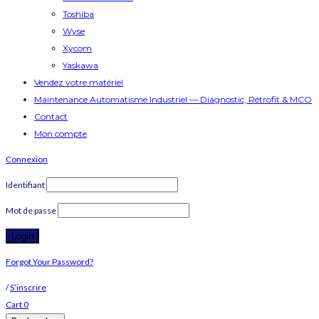
Toshiba
Wyse
Xycom
Yaskawa
Vendez votre matériel
Maintenance Automatisme Industriel — Diagnostic, Rétrofit & MCO
Contact
Mon compte
Connexion
Identifiant
Mot de passe
Forgot Your Password?
/
S’inscrire
Cart
0