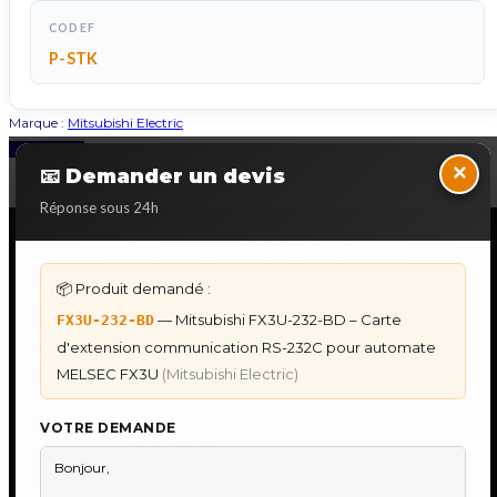
CODEF
P-STK
Marque :
Mitsubishi Electric
Back to Top
×
📧 Demander un devis
Réponse sous 24h
NOS SERVICES SPECIALISES
📦 Produit demandé :
DÉPANNAGE AUTOMATES
— Mitsubishi FX3U-232-BD – Carte
FX3U-232-BD
Dépannage Siemens S7
d'extension communication RS-232C pour automate
Dépannage Schneider Modicon
MELSEC FX3U
(Mitsubishi Electric)
Dépannage Omron Sysmac
Dépannage Mitsubishi Melsec
VOTRE DEMANDE
Dépannage ABB AC500
IHM & PUPITRES