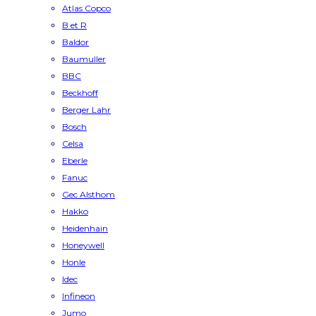
Atlas Copco
B et R
Baldor
Baumuller
BBC
Beckhoff
Berger Lahr
Bosch
Celsa
Eberle
Fanuc
Gec Alsthom
Hakko
Heidenhain
Honeywell
Honle
Idec
Infineon
Jumo