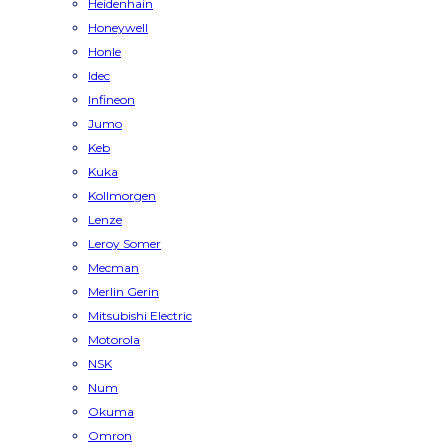
Heidenhain
Honeywell
Honle
Idec
Infineon
Jumo
Keb
Kuka
Kollmorgen
Lenze
Leroy Somer
Mecman
Merlin Gerin
Mitsubishi Electric
Motorola
NSK
Num
Okuma
Omron