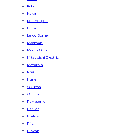
Keb
Kuka
Kollmorgen
Lenze
Leroy Somer
Mecman
Merlin Gerin
Mitsubishi Electric
Motorola
NSK
Num
Okuma
Omron
Panasonic
Parker
Philips
Pilz
Piovan