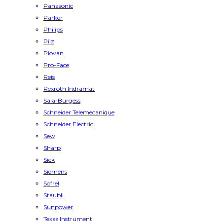
Panasonic
Parker
Philips
Pilz
Piovan
Pro-Face
Reis
Rexroth Indramat
Saia-Burgess
Schneider Telemecanique
Schneider Electric
Sew
Sharp
Sick
Siemens
Sofrel
Staubli
Sunpower
Texas Instrument