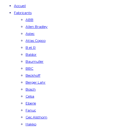
Accueil
Fabricants
ABB
Allen Bradley
Astec
Atlas Copco
B et R
Baldor
Baumuller
BBC
Beckhoff
Berger Lahr
Bosch
Celsa
Eberle
Fanuc
Gec Alsthom
Hakko