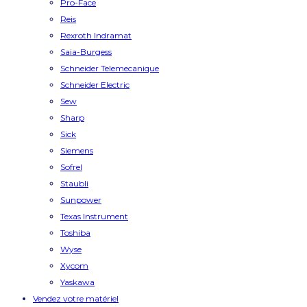
Pro-Face
Reis
Rexroth Indramat
Saia-Burgess
Schneider Telemecanique
Schneider Electric
Sew
Sharp
Sick
Siemens
Sofrel
Staubli
Sunpower
Texas Instrument
Toshiba
Wyse
Xycom
Yaskawa
Vendez votre matériel