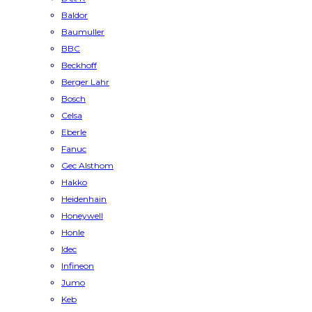
Baldor
Baumuller
BBC
Beckhoff
Berger Lahr
Bosch
Celsa
Eberle
Fanuc
Gec Alsthom
Hakko
Heidenhain
Honeywell
Honle
Idec
Infineon
Jumo
Keb