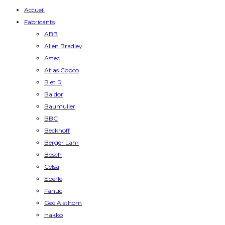
Accueil
Fabricants
ABB
Allen Bradley
Astec
Atlas Copco
B et R
Baldor
Baumuller
BBC
Beckhoff
Berger Lahr
Bosch
Celsa
Eberle
Fanuc
Gec Alsthom
Hakko