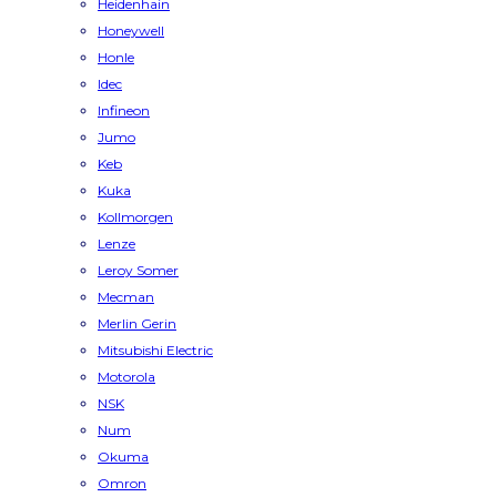
Heidenhain
Honeywell
Honle
Idec
Infineon
Jumo
Keb
Kuka
Kollmorgen
Lenze
Leroy Somer
Mecman
Merlin Gerin
Mitsubishi Electric
Motorola
NSK
Num
Okuma
Omron