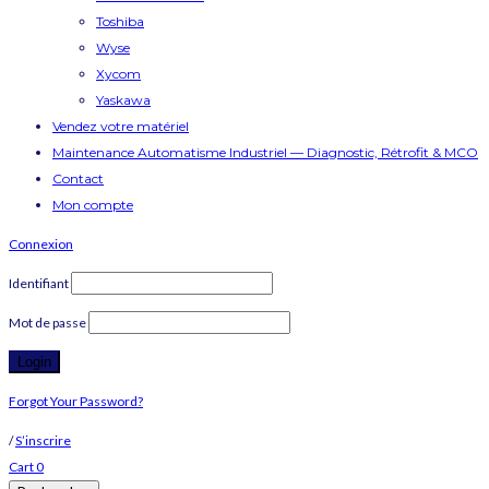
Toshiba
Wyse
Xycom
Yaskawa
Vendez votre matériel
Maintenance Automatisme Industriel — Diagnostic, Rétrofit & MCO
Contact
Mon compte
Connexion
Identifiant
Mot de passe
Forgot Your Password?
/
S’inscrire
Cart
0