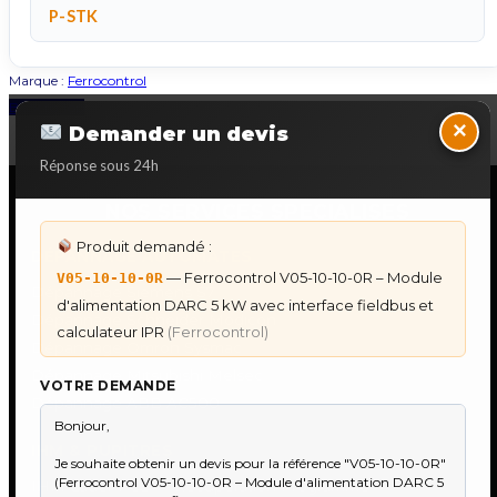
P-STK
Marque :
Ferrocontrol
Back to Top
×
Demander un devis
Réponse sous 24h
NOS SERVICES SPECIALISES
Produit demandé :
DÉPANNAGE AUTOMATES
— Ferrocontrol V05-10-10-0R – Module
V05-10-10-0R
Dépannage Siemens S7
d'alimentation DARC 5 kW avec interface fieldbus et
Dépannage Schneider Modicon
calculateur IPR
(Ferrocontrol)
Dépannage Omron Sysmac
Dépannage Mitsubishi Melsec
VOTRE DEMANDE
Dépannage ABB AC500
IHM & PUPITRES
IHM Lauer PCS — Récupération Programme