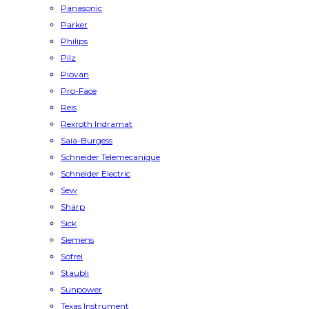
Panasonic
Parker
Philips
Pilz
Piovan
Pro-Face
Reis
Rexroth Indramat
Saia-Burgess
Schneider Telemecanique
Schneider Electric
Sew
Sharp
Sick
Siemens
Sofrel
Staubli
Sunpower
Texas Instrument