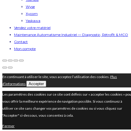
Wyse
Xycom
Yaskawa
Vendez votre matériel
Maintenance Automatisme Industriel — Diagnostic, Rétrofit & MCO
Contact
Mon compte
En continuant à utiliser le site, vous acceptez l’utilisation des cookies.
Plus
d’informations
Accepter
Les paramètres des cookies sur ce site sont définis sur « accepter les cookies » po
vous offrir la meilleure expérience de navigation possible. Si vous continuez à
utiliser ce site sans changer vos paramètres de cookies ou si vous cliquez sur
"Accepter" ci-dessous, vous consentez à cela.
Fermer