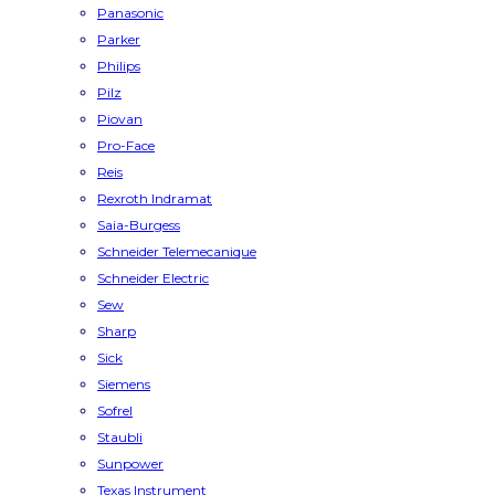
Panasonic
Parker
Philips
Pilz
Piovan
Pro-Face
Reis
Rexroth Indramat
Saia-Burgess
Schneider Telemecanique
Schneider Electric
Sew
Sharp
Sick
Siemens
Sofrel
Staubli
Sunpower
Texas Instrument