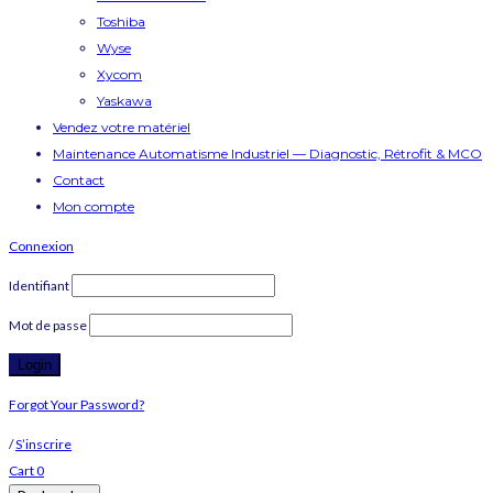
Toshiba
Wyse
Xycom
Yaskawa
Vendez votre matériel
Maintenance Automatisme Industriel — Diagnostic, Rétrofit & MCO
Contact
Mon compte
Connexion
Identifiant
Mot de passe
Forgot Your Password?
/
S’inscrire
Cart
0