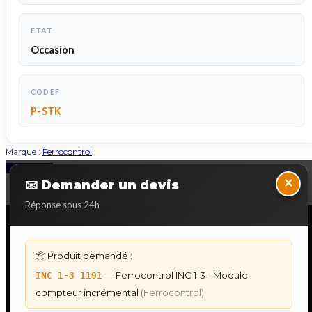
ETAT
Occasion
CODEF
P-STK
Marque :
Ferrocontrol
Back to Top
×
📧 Demander un devis
Réponse sous 24h
NOS SERVICES SPECIALISES
📦 Produit demandé :
DÉPANNAGE AUTOMATES
— Ferrocontrol INC 1-3 - Module
INC 1-3 1191
Dépannage Siemens S7
compteur incrémental
(Ferrocontrol)
Dépannage Schneider Modicon