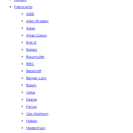
Fabricants
ABB
Allen Bradley
Astec
Atlas Copco
B et R
Baldor
Baumuller
BBC
Beckhoff
Berger Lahr
Bosch
Celsa
Eberle
Fanuc
Gec Alsthom
Hakko
Heidenhain