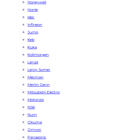
Honeywell
Honle
Idec
Infineon
Jumo
Keb
Kuka
Kollmorgen
Lenze
Leroy Somer
Mecman
Merlin Gerin
Mitsubishi Electric
Motorola
NSK
Num
Okuma
Omron
Panasonic