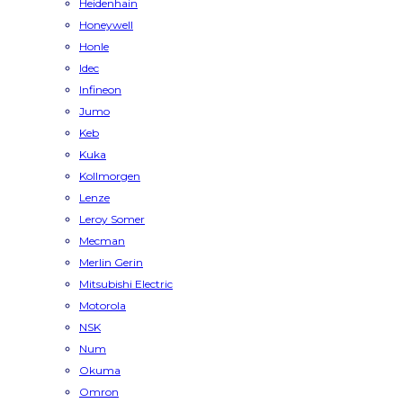
Heidenhain
Honeywell
Honle
Idec
Infineon
Jumo
Keb
Kuka
Kollmorgen
Lenze
Leroy Somer
Mecman
Merlin Gerin
Mitsubishi Electric
Motorola
NSK
Num
Okuma
Omron