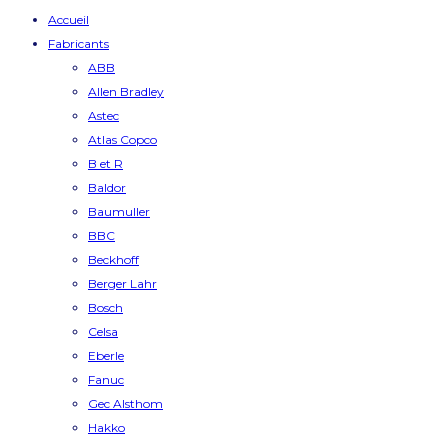
Accueil
Fabricants
ABB
Allen Bradley
Astec
Atlas Copco
B et R
Baldor
Baumuller
BBC
Beckhoff
Berger Lahr
Bosch
Celsa
Eberle
Fanuc
Gec Alsthom
Hakko