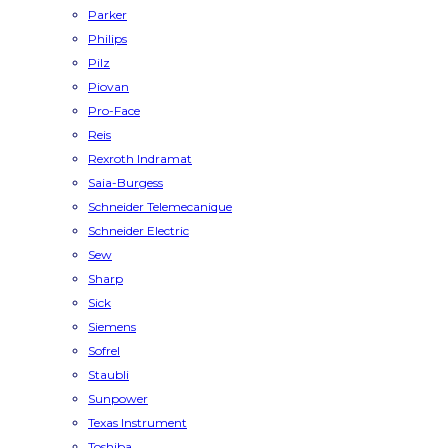
Parker
Philips
Pilz
Piovan
Pro-Face
Reis
Rexroth Indramat
Saia-Burgess
Schneider Telemecanique
Schneider Electric
Sew
Sharp
Sick
Siemens
Sofrel
Staubli
Sunpower
Texas Instrument
Toshiba