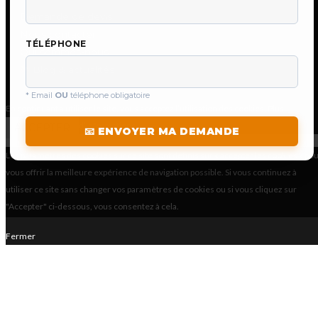
Demande de devis
Nous contacter
TÉLÉPHONE
Qui sommes-nous
📚
Blog & actualités
* Email
OU
téléphone obligatoire
En continuant à utiliser le site, vous acceptez l’utilisation des cookies.
Plus
d’informations
ACCEPTER
📧 ENVOYER MA DEMANDE
Les paramètres des cookies sur ce site sont définis sur « accepter les cookies » po
vous offrir la meilleure expérience de navigation possible. Si vous continuez à
utiliser ce site sans changer vos paramètres de cookies ou si vous cliquez sur
"Accepter" ci-dessous, vous consentez à cela.
Fermer