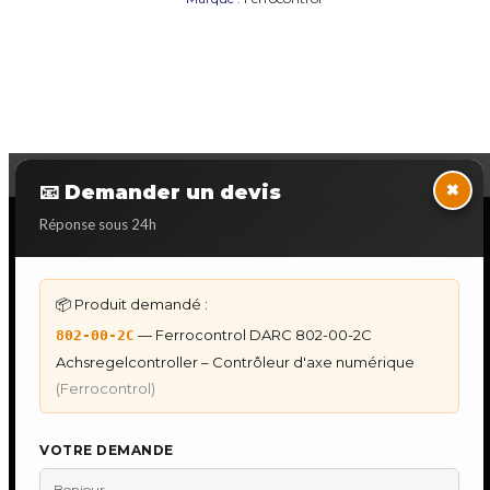
×
📧 Demander un devis
Réponse sous 24h
NOS SERVICES SPECIALISES
DÉPANNAGE AUTOMATES
📦 Produit demandé :
Dépannage Siemens S7
— Ferrocontrol DARC 802-00-2C
802-00-2C
Dépannage Schneider Modicon
Achsregelcontroller – Contrôleur d'axe numérique
Dépannage Omron Sysmac
(Ferrocontrol)
Dépannage Mitsubishi Melsec
Dépannage ABB AC500
VOTRE DEMANDE
IHM & PUPITRES