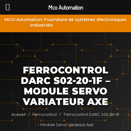
Mco Automation
MCO-Automation: Fourniture de systèmes électroniques
industriels
FERROCONTROL
DARC S02-20-1F –
MODULE SERVO
VARIATEUR AXE
Accueil
/
Ferrocontrol
/
Ferrocontrol DARC S02-20-1F
– Module Servo Variateur Axe