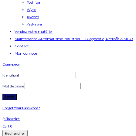
Toshiba
Wyse
Xycom
Yaskawa
Vendez votre matériel
Maintenance Automatisme Industriel — Diagnostic, Rétrofit & MCO
Contact
Mon compte
Connexion
Identifiant
Mot de passe
Forgot Your Password?
/
S’inscrire
Cart
0
Rechercher