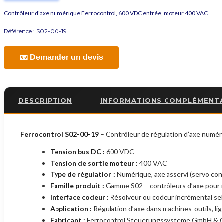
Contrôleur d'axe numérique Ferrocontrol, 600 VDC entrée, moteur 400 VAC
Référence :
S02-00-19
📧 Demander un devis
DESCRIPTION
INFORMATIONS COMPLÉMENT
Ferrocontrol S02-00-19
– Contrôleur de régulation d’axe numé
Tension bus DC :
600 VDC
Tension de sortie moteur :
400 VAC
Type de régulation :
Numérique, axe asservi (servo con
Famille produit :
Gamme S02 – contrôleurs d’axe pour 
Interface codeur :
Résolveur ou codeur incrémental sel
Application :
Régulation d’axe dans machines-outils, li
Fabricant :
Ferrocontrol Steuerungssysteme GmbH & Co