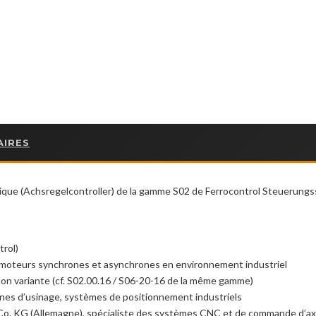
AIRES
rique (Achsregelcontroller) de la gamme S02 de Ferrocontrol Steuerun
trol)
moteurs synchrones et asynchrones en environnement industriel
on variante (cf. S02.00.16 / S06-20-16 de la même gamme)
gnes d’usinage, systèmes de positionnement industriels
. KG (Allemagne), spécialiste des systèmes CNC et de commande d’a