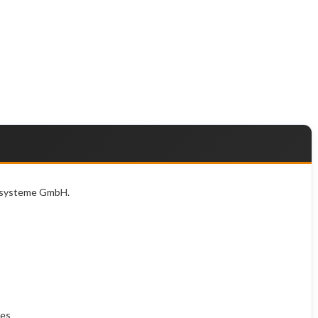
gssysteme GmbH.
xes