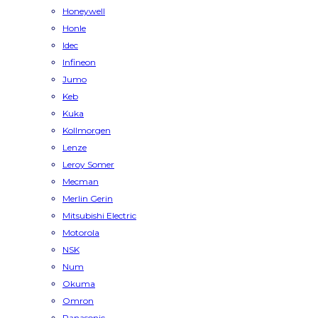
Honeywell
Honle
Idec
Infineon
Jumo
Keb
Kuka
Kollmorgen
Lenze
Leroy Somer
Mecman
Merlin Gerin
Mitsubishi Electric
Motorola
NSK
Num
Okuma
Omron
Panasonic