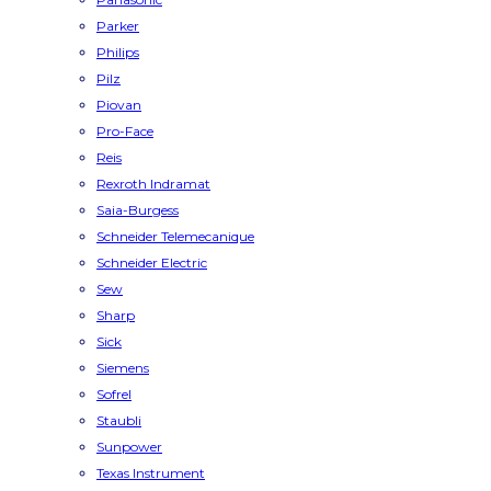
Parker
Philips
Pilz
Piovan
Pro-Face
Reis
Rexroth Indramat
Saia-Burgess
Schneider Telemecanique
Schneider Electric
Sew
Sharp
Sick
Siemens
Sofrel
Staubli
Sunpower
Texas Instrument