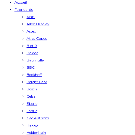
Accueil
Fabricants
ABB
Allen Bradley
Astec
Atlas Copco
B et R
Baldor
Baumuller
BBC
Beckhoff
Berger Lahr
Bosch
Celsa
Eberle
Fanuc
Gec Alsthom
Hakko
Heidenhain