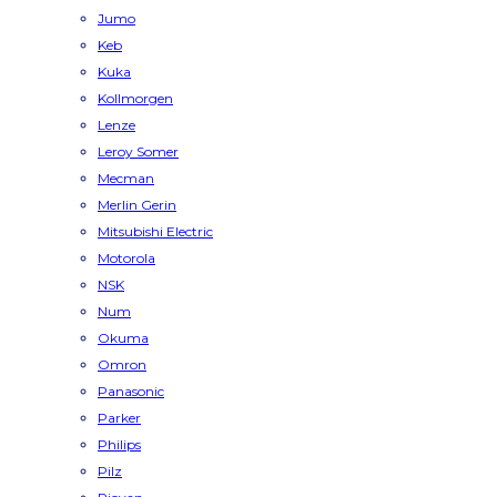
Jumo
Keb
Kuka
Kollmorgen
Lenze
Leroy Somer
Mecman
Merlin Gerin
Mitsubishi Electric
Motorola
NSK
Num
Okuma
Omron
Panasonic
Parker
Philips
Pilz