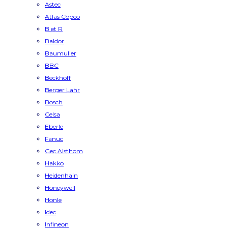
Astec
Atlas Copco
B et R
Baldor
Baumuller
BBC
Beckhoff
Berger Lahr
Bosch
Celsa
Eberle
Fanuc
Gec Alsthom
Hakko
Heidenhain
Honeywell
Honle
Idec
Infineon