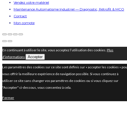
Vendez votre matériel
Maintenance Automatisme Industriel — Diagnostic, Rétrofit & MCO
Contact
Mon compte
En continuant à utiliser le site, vous acceptez l’utilisation des cookies.
Plus
d’informations
Accepter
Les paramètres des cookies sur ce site sont définis sur « accepter les cookies » po
vous offrir la meilleure expérience de navigation possible. Si vous continuez à
utiliser ce site sans changer vos paramètres de cookies ou si vous cliquez sur
"Accepter" ci-dessous, vous consentez à cela.
Fermer