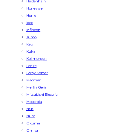
Heidenhain
Honeywell
Honle
Idec
Infineon
Jumo
Keb
Kuka
Kollmorgen
Lenze
Leroy Somer
Mecman
Merlin Gerin
Mitsubishi Electric
Motorola
NSK
Num
Okuma
Omron