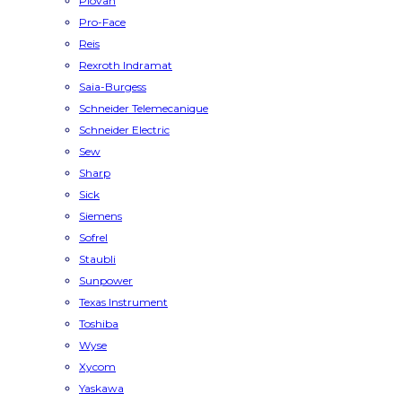
Piovan
Pro-Face
Reis
Rexroth Indramat
Saia-Burgess
Schneider Telemecanique
Schneider Electric
Sew
Sharp
Sick
Siemens
Sofrel
Staubli
Sunpower
Texas Instrument
Toshiba
Wyse
Xycom
Yaskawa