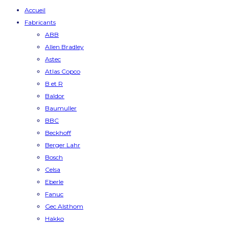
Accueil
Fabricants
ABB
Allen Bradley
Astec
Atlas Copco
B et R
Baldor
Baumuller
BBC
Beckhoff
Berger Lahr
Bosch
Celsa
Eberle
Fanuc
Gec Alsthom
Hakko