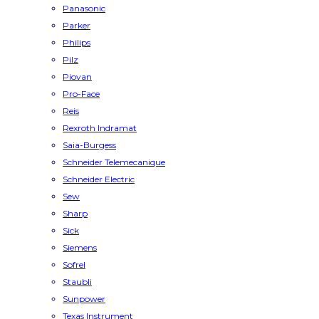
Panasonic
Parker
Philips
Pilz
Piovan
Pro-Face
Reis
Rexroth Indramat
Saia-Burgess
Schneider Telemecanique
Schneider Electric
Sew
Sharp
Sick
Siemens
Sofrel
Staubli
Sunpower
Texas Instrument