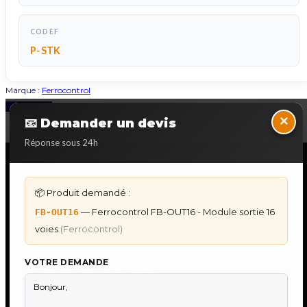
CODEF
P-STK
Marque :
Ferrocontrol
Back to Top
×
📧 Demander un devis
Réponse sous 24h
NOS SERVICES SPECIALISES
📦 Produit demandé :
DÉPANNAGE AUTOMATES
— Ferrocontrol FB-OUT16 - Module sortie 16
FB-OUT16
Dépannage Siemens S7
voies
(Ferrocontrol)
Dépannage Schneider Modicon
Dépannage Omron Sysmac
VOTRE DEMANDE
Dépannage Mitsubishi Melsec
Dépannage ABB AC500