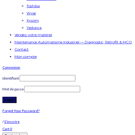
Toshiba
Wyse
Xycom
Yaskawa
Vendez votre matériel
Maintenance Automatisme Industriel — Diagnostic, Rétrofit & MCO
Contact
Mon compte
Connexion
Identifiant
Mot de passe
Forgot Your Password?
/
S’inscrire
Cart
0