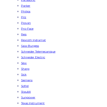
Parker
Philips
Pilz
Piovan
Pro-Face
Reis
Rexroth Indramat
Saia-Burgess
Schneider Telemecanique
Schneider Electric
Sew
Sharp
Sick
Siemens
Sofrel
Staubli
Sunpower
Texas Instrument