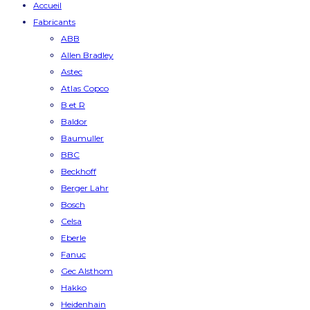
Accueil
Fabricants
ABB
Allen Bradley
Astec
Atlas Copco
B et R
Baldor
Baumuller
BBC
Beckhoff
Berger Lahr
Bosch
Celsa
Eberle
Fanuc
Gec Alsthom
Hakko
Heidenhain