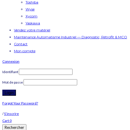
Toshiba
Wyse
Xycom
Yaskawa
Vendez votre matériel
Maintenance Automatisme Industriel — Diagnostic, Rétrofit & MCO
Contact
Mon compte
Connexion
Identifiant
Mot de passe
Forgot Your Password?
/
S’inscrire
Cart
0
Rechercher