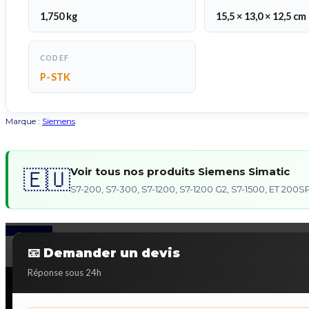
1,750 kg
15,5 × 13,0 × 12,5 cm
CODEF
P-STK
Marque :
Siemens
Voir tous nos produits Siemens Simatic
🇪🇺
S7-200, S7-300, S7-1200, S7-1200 G2, S7-1500, ET 20
Back to Top
📧 Demander un devis
Réponse sous 24h