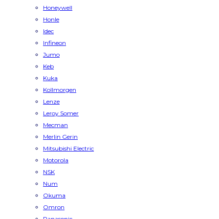
Honeywell
Honle
Idec
Infineon
Jumo
Keb
Kuka
Kollmorgen
Lenze
Leroy Somer
Mecman
Merlin Gerin
Mitsubishi Electric
Motorola
NSK
Num
Okuma
Omron
Panasonic