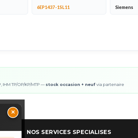
6EP1437-1SL11
Siemens
0SP, IHM TP/OP/KP/MTP —
stock occasion + neuf
via partenaire
×
NOS SERVICES SPECIALISES