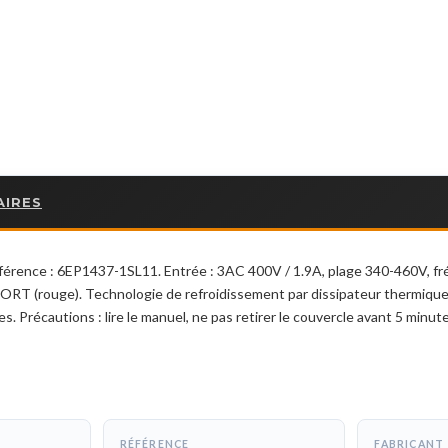
AIRES
férence : 6EP1437-1SL11. Entrée : 3AC 400V / 1.9A, plage 340-460V, fr
HORT (rouge). Technologie de refroidissement par dissipateur thermique 
es. Précautions : lire le manuel, ne pas retirer le couvercle avant 5 mi
RÉFÉRENCE
FABRICANT