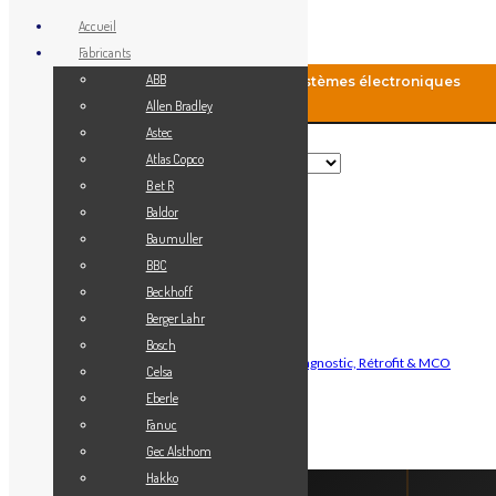
Accueil
Fabricants
ABB
MCO-Automation: Fourniture de systèmes électroniques
industriels
Allen Bradley
Astec
Rechercher
Atlas Copco
B et R
Baldor
Menu
Baumuller
Accueil
BBC
Blog
Beckhoff
Fabricants
Berger Lahr
Vendez votre matériel
Bosch
Maintenance Automatisme Industriel — Diagnostic, Rétrofit & MCO
Celsa
Contact
Eberle
Mon Compte
Fanuc
Gec Alsthom
Connexion
Hakko