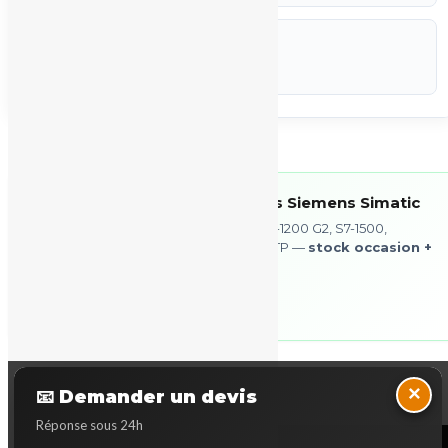
CODEF
P-STK
Marque :
Siemens
Voir tous nos produits Siemens Simatic
🇪🇺
S7-200, S7-300, S7-1200, S7-1200 G2, S7-1500,
ET 200SP, IHM TP/OP/KP/MTP —
stock occasion +
neuf
via partenaire
Voir l’offre →
Back to Top
×
📧 Demander un devis
Réponse sous 24h