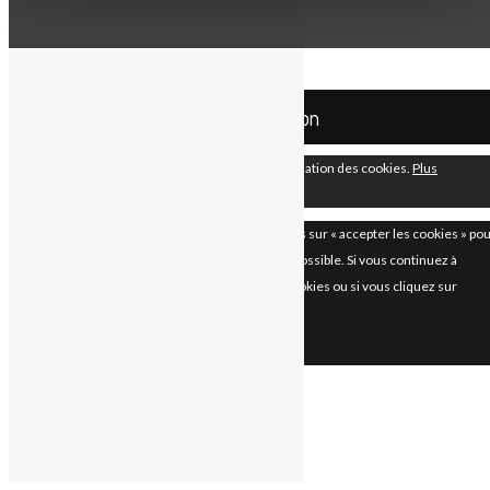
Your cart is empty.
Return to Shop
Mco Automation
En continuant à utiliser le site, vous acceptez l’utilisation des cookies.
Plus
d’informations
Accepter
Les paramètres des cookies sur ce site sont définis sur « accepter les cookies » po
vous offrir la meilleure expérience de navigation possible. Si vous continuez à
utiliser ce site sans changer vos paramètres de cookies ou si vous cliquez sur
"Accepter" ci-dessous, vous consentez à cela.
Fermer