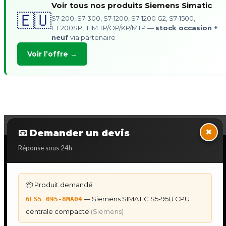
Voir tous nos produits Siemens Simatic
🇪🇺
S7-200, S7-300, S7-1200, S7-1200 G2, S7-1500,
ET 200SP, IHM TP/OP/KP/MTP —
stock occasion +
neuf
via partenaire
Voir l’offre →
×
📧 Demander un devis
Réponse sous 24h
NOS SERVICES SPECIALISES
DÉPANNAGE AUTOMATES
📦 Produit demandé :
Dépannage Siemens S7
— Siemens SIMATIC S5-95U CPU
6ES5 095-8MA04
Dépannage Schneider Modicon
centrale compacte
(Siemens)
Dépannage Omron Sysmac