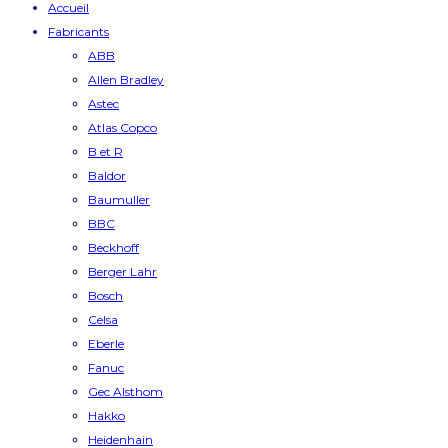
Accueil
Fabricants
ABB
Allen Bradley
Astec
Atlas Copco
B et R
Baldor
Baumuller
BBC
Beckhoff
Berger Lahr
Bosch
Celsa
Eberle
Fanuc
Gec Alsthom
Hakko
Heidenhain