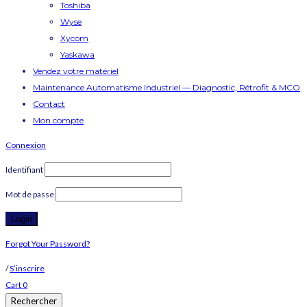
Toshiba
Wyse
Xycom
Yaskawa
Vendez votre matériel
Maintenance Automatisme Industriel — Diagnostic, Rétrofit & MCO
Contact
Mon compte
Connexion
Identifiant
Mot de passe
Forgot Your Password?
/
S’inscrire
Cart
0
Rechercher