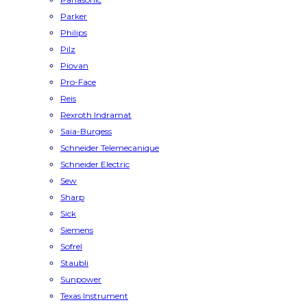
Parker
Philips
Pilz
Piovan
Pro-Face
Reis
Rexroth Indramat
Saia-Burgess
Schneider Telemecanique
Schneider Electric
Sew
Sharp
Sick
Siemens
Sofrel
Staubli
Sunpower
Texas Instrument