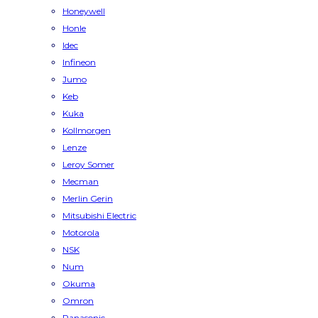
Honeywell
Honle
Idec
Infineon
Jumo
Keb
Kuka
Kollmorgen
Lenze
Leroy Somer
Mecman
Merlin Gerin
Mitsubishi Electric
Motorola
NSK
Num
Okuma
Omron
Panasonic