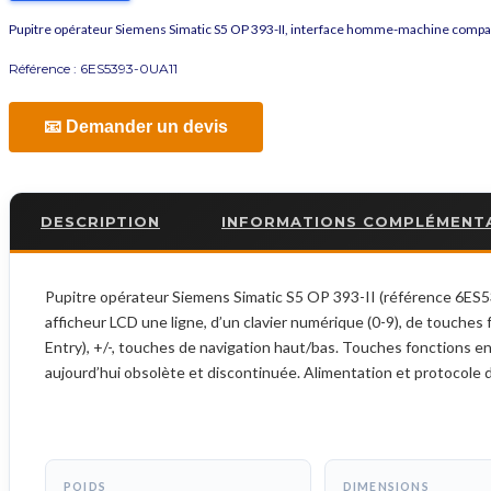
Pupitre opérateur Siemens Simatic S5 OP 393-II, interface homme-machine compa
Référence :
6ES5393-0UA11
📧 Demander un devis
DESCRIPTION
INFORMATIONS COMPLÉMENT
Pupitre opérateur Siemens Simatic S5 OP 393-II (référence 6E
afficheur LCD une ligne, d’un clavier numérique (0-9), de touches
Entry), +/-, touches de navigation haut/bas. Touches fonctions e
aujourd’hui obsolète et discontinuée. Alimentation et protocole 
POIDS
DIMENSIONS