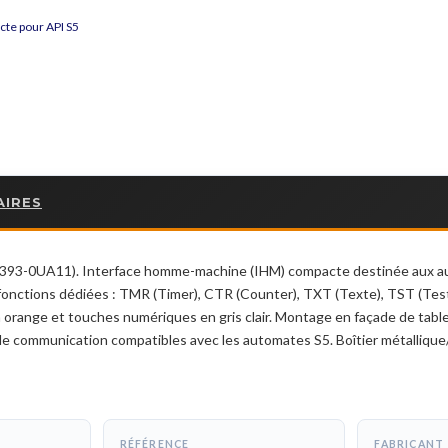
cte pour API S5
AIRES
S5393-0UA11). Interface homme-machine (IHM) compacte destinée aux a
 fonctions dédiées : TMR (Timer), CTR (Counter), TXT (Texte), TST (Test)
n orange et touches numériques en gris clair. Montage en façade de table
de communication compatibles avec les automates S5. Boîtier métallique/
RÉFÉRENCE
FABRICANT