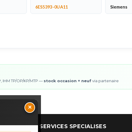
6ES5393-0UA11
Siemens
0SP, IHM TP/OP/KP/MTP —
stock occasion + neuf
via partenaire
×
NOS SERVICES SPECIALISES