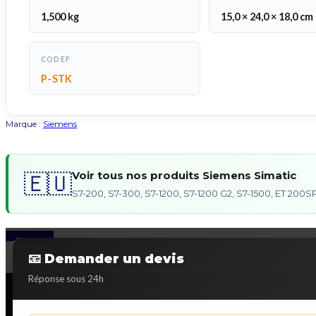
1,500 kg
15,0 × 24,0 × 18,0 cm
CODEF
P-STK
Marque :
Siemens
Voir tous nos produits Siemens Simatic
🇪🇺
S7-200, S7-300, S7-1200, S7-1200 G2, S7-1500, ET 20
Back to Top
📧 Demander un devis
Réponse sous 24h