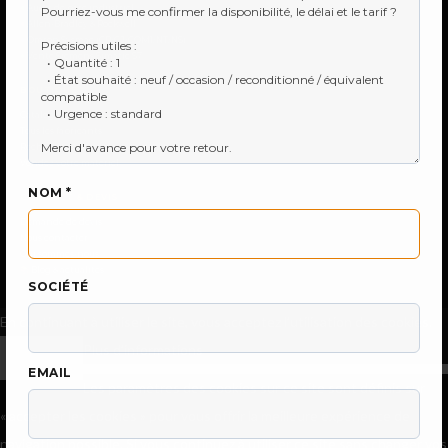
●
Audit de parc industriel
●
Allen-Bradley & Rockwell
●
Omron Sysmac (CP/CJ/CQM1/NT/NS)
●
Vente Siemens Simatic S7
BOUTIQUE
Catalogue produits
Tous les fabricants
Recherche référence
Vendez votre matériel
NOM *
CONTACT & DEVIS
Demande de devis
Nous contacter
Qui sommes-nous
📚
Blog & actualités
SOCIÉTÉ
En continuant à utiliser le site, vous acceptez l’utilisation des cookies.
Plus d’informations
Accepter
EMAIL
Les paramètres des cookies sur ce site sont définis sur
« accepter les cookies » pour vous offrir la meilleure expérience de
navigation possible. Si vous continuez à utiliser ce site sans changer vos