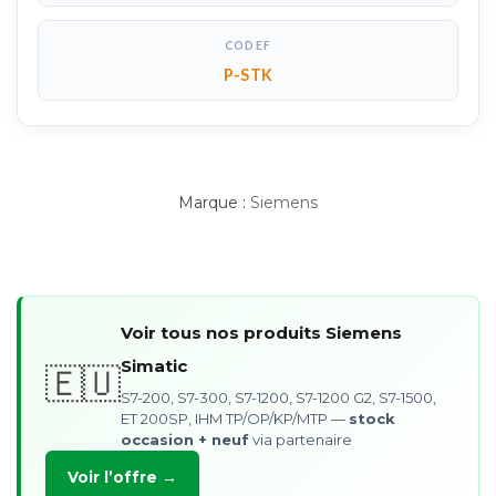
CODEF
P-STK
Marque :
Siemens
Voir tous nos produits Siemens
Simatic
🇪🇺
S7-200, S7-300, S7-1200, S7-1200 G2, S7-1500,
ET 200SP, IHM TP/OP/KP/MTP —
stock
occasion + neuf
via partenaire
Voir l’offre →