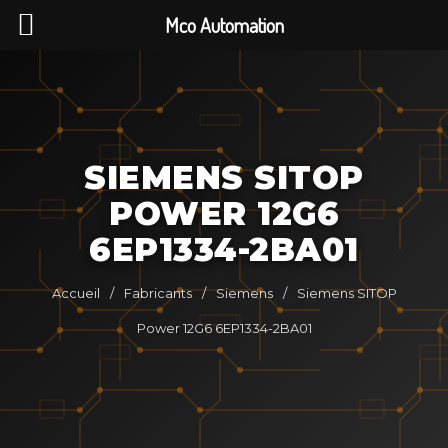
Mco Automation
SIEMENS SITOP
POWER 12G6
6EP1334-2BA01
Accueil
/
Fabricants
/
Siemens
/
Siemens SITOP
Power 12G6 6EP1334-2BA01