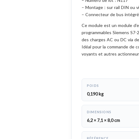
– Numéro de lot : N117
– Montage : sur rail DIN ou v
– Connecteur de bus intégr
Ce module est un module d’
programmables Siemens S7-20
des charges AC ou DC via des
Idéal pour la commande de c
voyants et autres actionneurs
POIDS
0,190 kg
DIMENSIONS
6,2 × 7,1 × 8,0 cm
RÉFÉRENCE