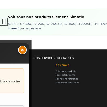
Voir tous nos produits Siemens Simatic
🇺
S7-200, S7-300, S7-1200, S7-1200 G2, S7-1500, ET 200SP, IHM TP
+ neuf
via partenaire
×
NOS SERVICES SPECIALISES
RES
BOUTIQUE
— Récupération Programme
Catalogue produits
E & PCS — Programme
Tous les fabricants
tomatisme Industriel
Recherche référence
le de sortie
ourcing piéce rare
Vendez votre matériel
d-Ouest
 & tactile
industriel
& Rockwell
 (CP/CJ/CQM1/NT/NS)
 Simatic S7