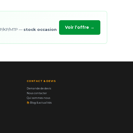
Voir l’offre →
/OP/KP/MTP —
stock occasion
CONTACT & DEVIS
Demande de devis
Nous contacter
Qui sommes-nous
📚
Blog & actualités