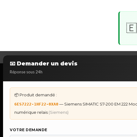
🇪
📧 Demander un devis
Réponse sous 24h
DÉPANNAGE AUTOMATES
IHM & PUPIT
Dépannage Siemens S7
IHM Lauer PCS 
📦 Produit demandé :
Dépannage Schneider Modicon
IHM Lauer GAM
Dépannage Omron Sysmac
Maintenance Au
— Siemens SIMATIC S7-200 EM 222 Modu
6ES7222-1HF22-0XA0
Dépannage Mitsubishi Melsec
★
Recherche & S
Dépannage ABB AC500
●
Toulouse & Su
numérique relais
(Siemens)
●
Réparation IHM
●
Audit de parc 
●
Allen-Bradley 
VOTRE DEMANDE
●
Omron Sysmac
●
Vente Siemens