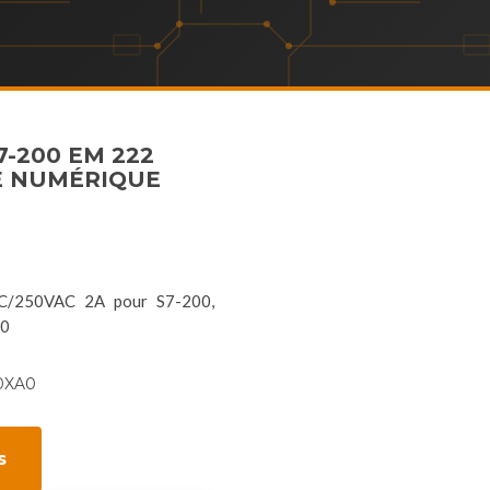
7-200 EM 222
E NUMÉRIQUE
DC/250VAC 2A pour S7-200,
A0
0XA0
s