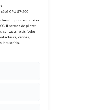
is
é côté CPU S7-200
extension pour automates
0. Il permet de piloter
 contacts relais isolés.
ontacteurs, vannes,
 industriels.