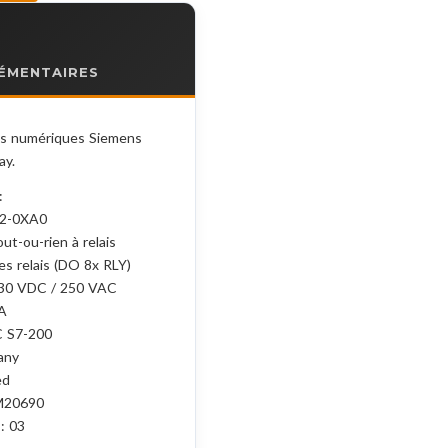
ÉMENTAIRES
es numériques Siemens
ay.
:
22-0XA0
ut-ou-rien à relais
es relais (DO 8x RLY)
 30 VDC / 250 VAC
 A
C S7-200
any
ed
2M20690
 : 03