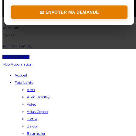
📚
Blog & actualités
📧 ENVOYER MA DEMANDE
Added to cart
Your Cart
Cart
0
Your cart is empty.
Return to Shop
Mco Automation
Accueil
Fabricants
ABB
Allen Bradley
Astec
Atlas Copco
B et R
Baldor
Baumuller