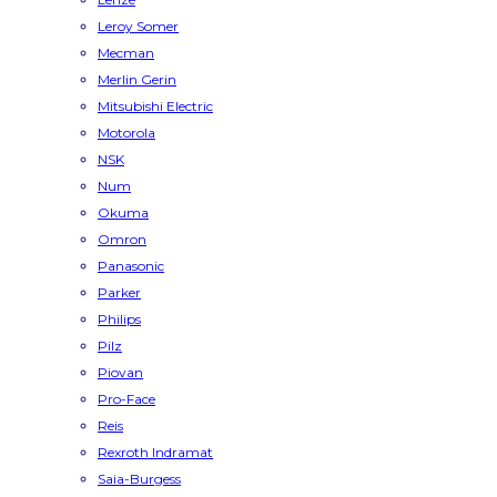
Leroy Somer
Mecman
Merlin Gerin
Mitsubishi Electric
Motorola
NSK
Num
Okuma
Omron
Panasonic
Parker
Philips
Pilz
Piovan
Pro-Face
Reis
Rexroth Indramat
Saia-Burgess