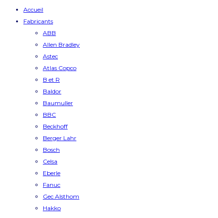
Accueil
Fabricants
ABB
Allen Bradley
Astec
Atlas Copco
B et R
Baldor
Baumuller
BBC
Beckhoff
Berger Lahr
Bosch
Celsa
Eberle
Fanuc
Gec Alsthom
Hakko