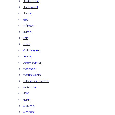
Heidenhain
Honeywell
Honle
Idec
Infineon
Jumo
Keb
Kuka
Kollmorgen
Lenze
Leroy Somer
Mecman
Merlin Gerin
Mitsubishi Electric
Motorola
NSK
Num
Okuma
Omron