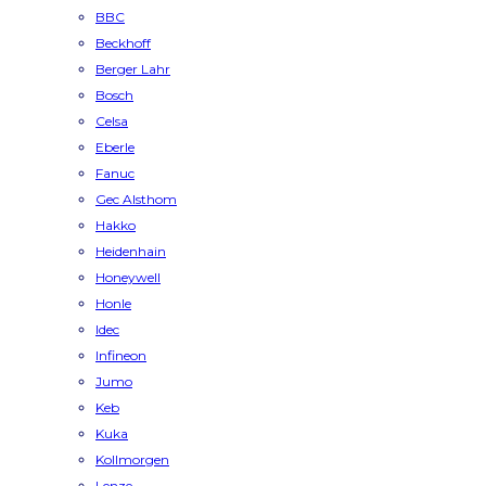
BBC
Beckhoff
Berger Lahr
Bosch
Celsa
Eberle
Fanuc
Gec Alsthom
Hakko
Heidenhain
Honeywell
Honle
Idec
Infineon
Jumo
Keb
Kuka
Kollmorgen
Lenze