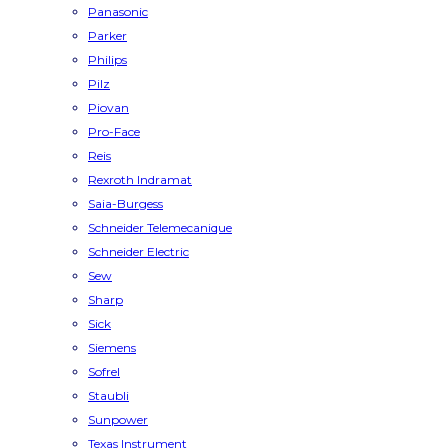
Panasonic
Parker
Philips
Pilz
Piovan
Pro-Face
Reis
Rexroth Indramat
Saia-Burgess
Schneider Telemecanique
Schneider Electric
Sew
Sharp
Sick
Siemens
Sofrel
Staubli
Sunpower
Texas Instrument