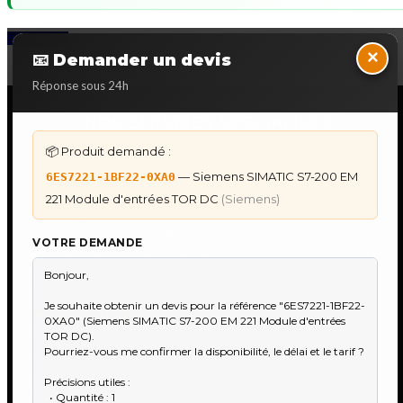
Back to Top
×
📧 Demander un devis
Réponse sous 24h
NOS SERVICES SPECIALISES
📦 Produit demandé :
DÉPANNAGE AUTOMATES
— Siemens SIMATIC S7-200 EM
6ES7221-1BF22-0XA0
Dépannage Siemens S7
221 Module d'entrées TOR DC
(Siemens)
Dépannage Schneider Modicon
Dépannage Omron Sysmac
VOTRE DEMANDE
Dépannage Mitsubishi Melsec
Dépannage ABB AC500
IHM & PUPITRES
IHM Lauer PCS — Récupération Programme
IHM Lauer GAME & PCS — Programme
Maintenance Automatisme Industriel