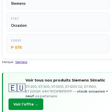
Siemens
ETAT
Occasion
CODEF
P-STK
Marque :
Siemens
Voir tous nos produits Siemens Simatic
🇪🇺
S7-200, S7-300, S7-1200, S7-1200 G2, S7-1500,
ET 200SP, IHM TP/OP/KP/MTP —
stock occasion +
neuf
via partenaire
Voir l’offre →