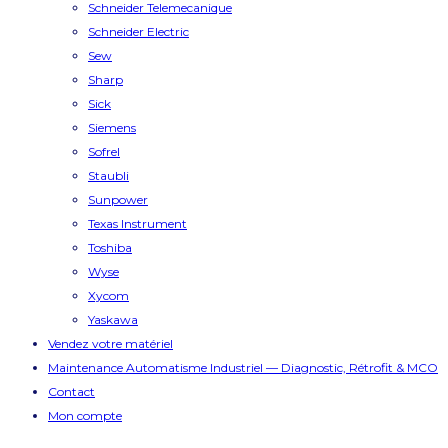
Schneider Telemecanique
Schneider Electric
Sew
Sharp
Sick
Siemens
Sofrel
Staubli
Sunpower
Texas Instrument
Toshiba
Wyse
Xycom
Yaskawa
Vendez votre matériel
Maintenance Automatisme Industriel — Diagnostic, Rétrofit & MCO
Contact
Mon compte