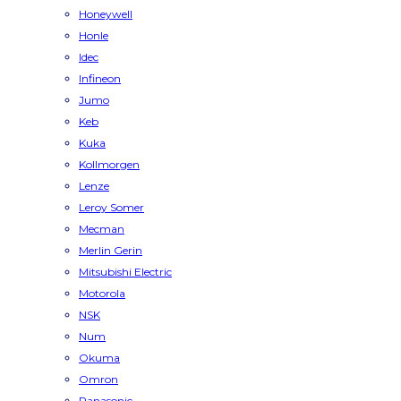
Honeywell
Honle
Idec
Infineon
Jumo
Keb
Kuka
Kollmorgen
Lenze
Leroy Somer
Mecman
Merlin Gerin
Mitsubishi Electric
Motorola
NSK
Num
Okuma
Omron
Panasonic