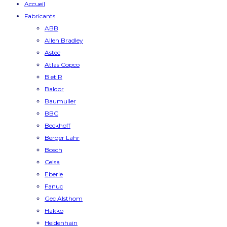
Accueil
Fabricants
ABB
Allen Bradley
Astec
Atlas Copco
B et R
Baldor
Baumuller
BBC
Beckhoff
Berger Lahr
Bosch
Celsa
Eberle
Fanuc
Gec Alsthom
Hakko
Heidenhain