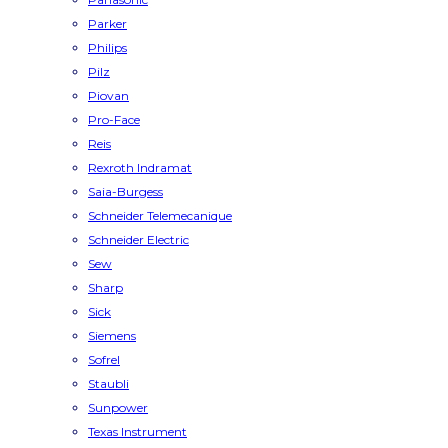
Parker
Philips
Pilz
Piovan
Pro-Face
Reis
Rexroth Indramat
Saia-Burgess
Schneider Telemecanique
Schneider Electric
Sew
Sharp
Sick
Siemens
Sofrel
Staubli
Sunpower
Texas Instrument