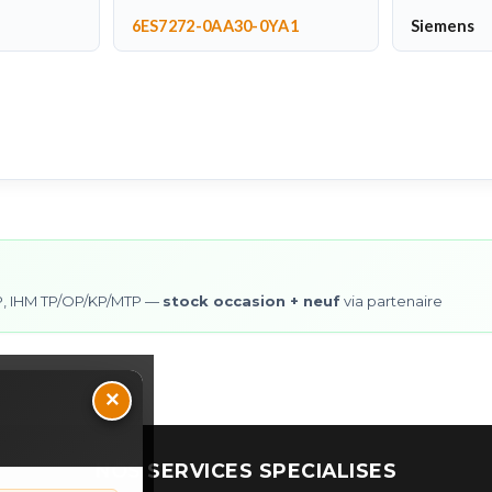
6ES7272-0AA30-0YA1
Siemens
0SP, IHM TP/OP/KP/MTP —
stock occasion + neuf
via partenaire
×
NOS SERVICES SPECIALISES