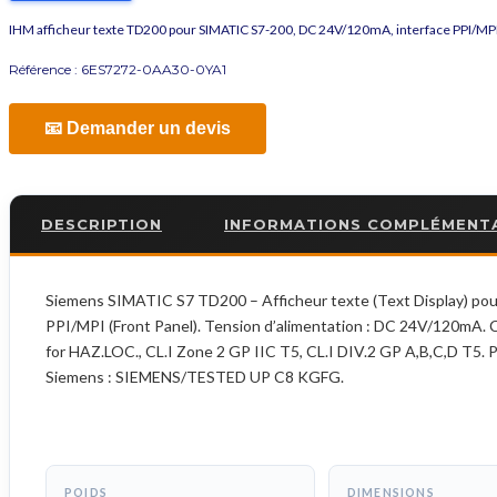
IHM afficheur texte TD200 pour SIMATIC S7-200, DC 24V/120mA, interface PPI/MP
Référence :
6ES7272-0AA30-0YA1
📧 Demander un devis
DESCRIPTION
INFORMATIONS COMPLÉMENT
Siemens SIMATIC S7 TD200 – Afficheur texte (Text Display) po
PPI/MPI (Front Panel). Tension d’alimentation : DC 24V/120mA. 
for HAZ.LOC., CL.I Zone 2 GP IIC T5, CL.I DIV.2 GP A,B,C,D T5. 
Siemens : SIEMENS/TESTED UP C8 KGFG.
POIDS
DIMENSIONS