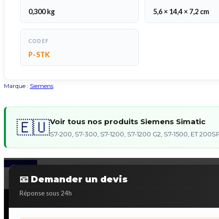
0,300 kg
5,6 × 14,4 × 7,2 cm
CODEF
P-STK
Marque :
Siemens
Voir tous nos produits Siemens Simatic
🇪🇺
S7-200, S7-300, S7-1200, S7-1200 G2, S7-1500, ET 20
Back to Top
📧 Demander un devis
Réponse sous 24h