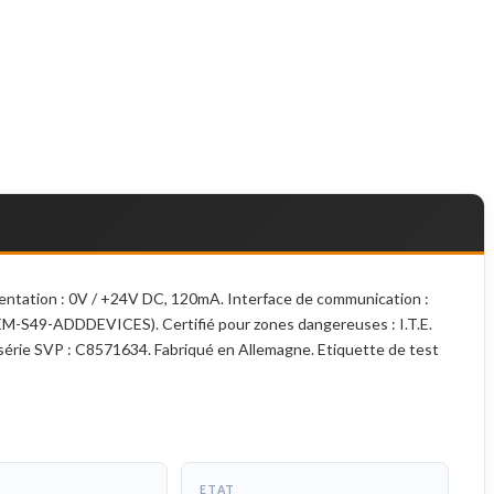
tation : 0V / +24V DC, 120mA. Interface de communication :
REM-S49-ADDDEVICES). Certifié pour zones dangereuses : I.T.E.
série SVP : C8571634. Fabriqué en Allemagne. Etiquette de test
ETAT