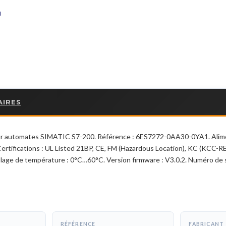
I
AIRES
ur automates SIMATIC S7-200. Référence : 6ES7272-0AA30-0YA1. Alimen
Certifications : UL Listed 21BP, CE, FM (Hazardous Location), KC (KCC-
Plage de température : 0°C…60°C. Version firmware : V3.0.2. Numéro de 
RÉFÉRENCE
FABRICANT