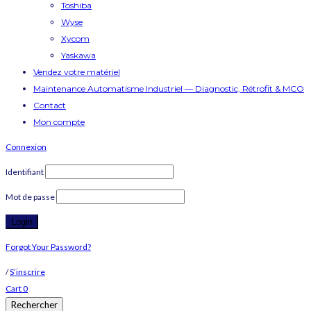
Toshiba
Wyse
Xycom
Yaskawa
Vendez votre matériel
Maintenance Automatisme Industriel — Diagnostic, Rétrofit & MCO
Contact
Mon compte
Connexion
Identifiant
Mot de passe
Forgot Your Password?
/
S’inscrire
Cart
0
Rechercher