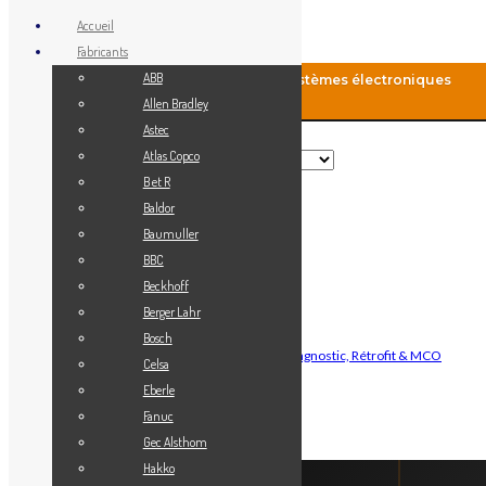
Accueil
Fabricants
ABB
MCO-Automation: Fourniture de systèmes électroniques
industriels
Allen Bradley
Astec
Rechercher
Atlas Copco
B et R
Baldor
Menu
Baumuller
Accueil
BBC
Blog
Beckhoff
Fabricants
Berger Lahr
Vendez votre matériel
Bosch
Maintenance Automatisme Industriel — Diagnostic, Rétrofit & MCO
Celsa
Contact
Eberle
Mon Compte
Fanuc
Gec Alsthom
Connexion
Hakko