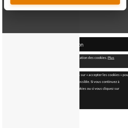
Your Cart
Cart
0
Your cart is empty.
Return to Shop
Mco Automation
En continuant à utiliser le site, vous acceptez l’utilisation des cookies.
Plus
d’informations
Accepter
Les paramètres des cookies sur ce site sont définis sur « accepter les cookies » po
vous offrir la meilleure expérience de navigation possible. Si vous continuez à
utiliser ce site sans changer vos paramètres de cookies ou si vous cliquez sur
"Accepter" ci-dessous, vous consentez à cela.
Fermer