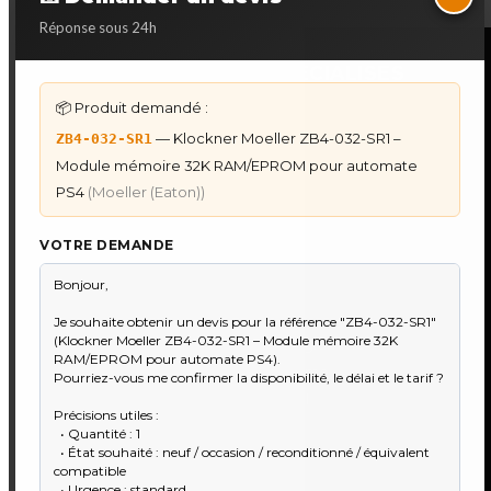
Réponse sous 24h
NOS SERVICES SPECIALISES
📦 Produit demandé :
DÉPANNAGE AUTOMATES
— Klockner Moeller ZB4-032-SR1 –
ZB4-032-SR1
Dépannage Siemens S7
Module mémoire 32K RAM/EPROM pour automate
Dépannage Schneider Modicon
PS4
(Moeller (Eaton))
Dépannage Omron Sysmac
Dépannage Mitsubishi Melsec
VOTRE DEMANDE
Dépannage ABB AC500
IHM & PUPITRES
IHM Lauer PCS — Récupération Programme
IHM Lauer GAME & PCS — Programme
Maintenance Automatisme Industriel
★
Recherche & Sourcing piéce rare
●
Toulouse & Sud-Ouest
●
Réparation IHM & tactile