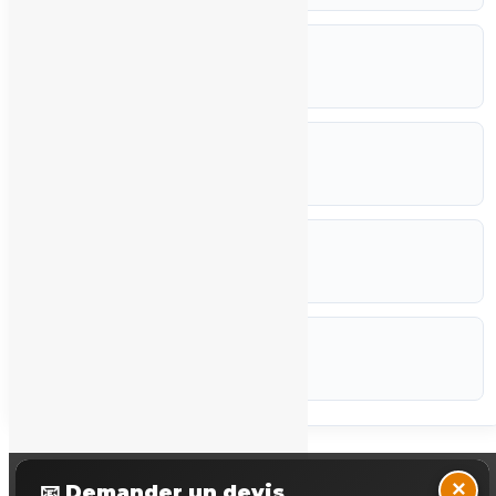
RÉFÉRENCE
ZB4-032-SR1
FABRICANT
Moeller (Eaton)
ETAT
Occasion
CODEF
P-STK
Marque :
Moeller (Eaton)
Back to Top
×
📧 Demander un devis