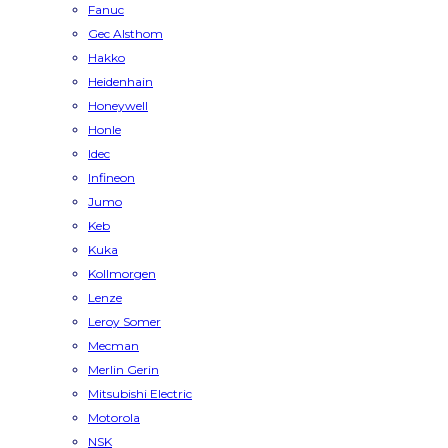
Fanuc
Gec Alsthom
Hakko
Heidenhain
Honeywell
Honle
Idec
Infineon
Jumo
Keb
Kuka
Kollmorgen
Lenze
Leroy Somer
Mecman
Merlin Gerin
Mitsubishi Electric
Motorola
NSK