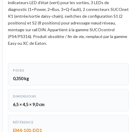
indicateurs LED d’état (vert) pour les sorties, 3 LEDs de
diagnostic (1=Power, 2=Bus, 3=Q-Fault), 2 connecteurs SUCOnet
K1 (entrée/sortie daisy-chain), switches de configuration S1 (2
positions) et S2 (8 positions) pour adressage nœud réseau,
montage sur rail DIN. Appartient à la gamme SUCOcontrol
(PS4/PS316). Produit obsolète / fin de vie, remplacé par la gamme
Easy ou XC de Eaton.
POIDS
0,350 kg
DIMENSIONS
6,5 × 4,5 × 9,0 cm
RÉFÉRENCE
EM4-101-DD1