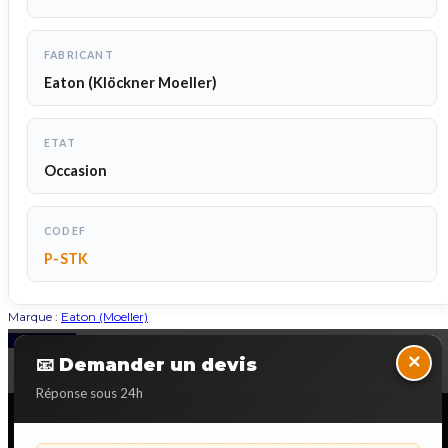
FABRICANT
Eaton (Klöckner Moeller)
ETAT
Occasion
CODEF
P-STK
Marque :
Eaton (Moeller)
Back to Top
×
📧 Demander un devis
Réponse sous 24h
NOS SERVICES SPECIALISES