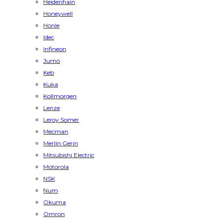
Heidenhain
Honeywell
Honle
Idec
Infineon
Jumo
Keb
Kuka
Kollmorgen
Lenze
Leroy Somer
Mecman
Merlin Gerin
Mitsubishi Electric
Motorola
NSK
Num
Okuma
Omron