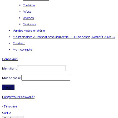
Toshiba
Wyse
Xycom
Yaskawa
Vendez votre matériel
Maintenance Automatisme Industriel — Diagnostic, Rétrofit & MCO
Contact
Mon compte
Connexion
Identifiant
Mot de passe
Forgot Your Password?
/
S’inscrire
Cart
0