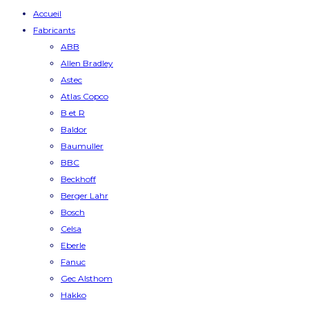
Accueil
Fabricants
ABB
Allen Bradley
Astec
Atlas Copco
B et R
Baldor
Baumuller
BBC
Beckhoff
Berger Lahr
Bosch
Celsa
Eberle
Fanuc
Gec Alsthom
Hakko