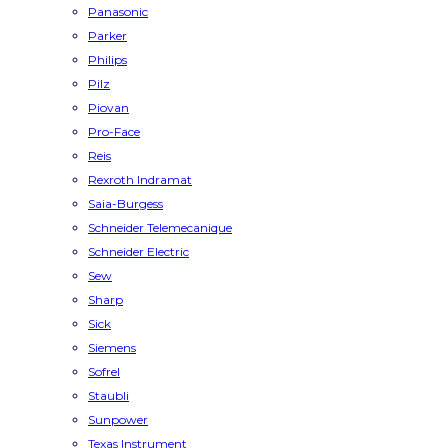
Panasonic
Parker
Philips
Pilz
Piovan
Pro-Face
Reis
Rexroth Indramat
Saia-Burgess
Schneider Telemecanique
Schneider Electric
Sew
Sharp
Sick
Siemens
Sofrel
Staubli
Sunpower
Texas Instrument