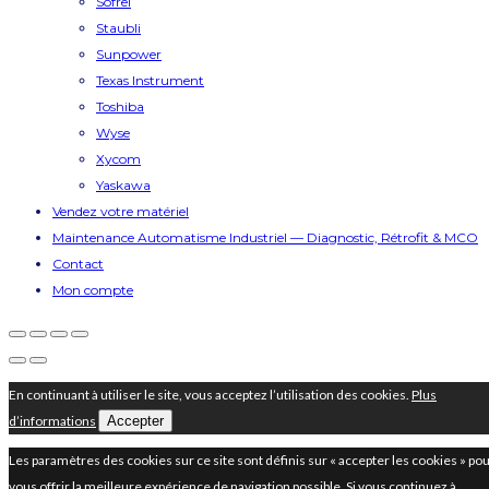
Sofrel
Staubli
Sunpower
Texas Instrument
Toshiba
Wyse
Xycom
Yaskawa
Vendez votre matériel
Maintenance Automatisme Industriel — Diagnostic, Rétrofit & MCO
Contact
Mon compte
En continuant à utiliser le site, vous acceptez l’utilisation des cookies.
Plus
d’informations
Accepter
Les paramètres des cookies sur ce site sont définis sur « accepter les cookies » po
vous offrir la meilleure expérience de navigation possible. Si vous continuez à