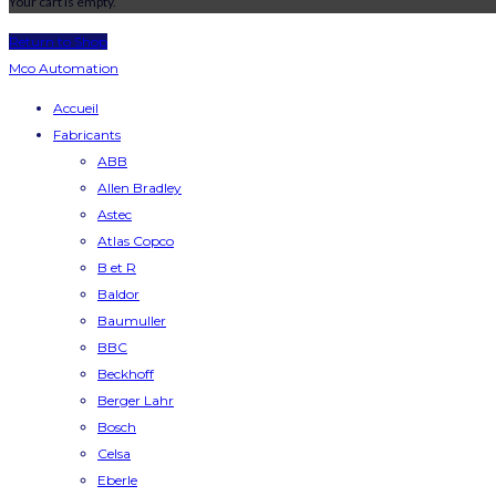
Your cart is empty.
Return to Shop
Mco Automation
Accueil
Fabricants
ABB
Allen Bradley
Astec
Atlas Copco
B et R
Baldor
Baumuller
BBC
Beckhoff
Berger Lahr
Bosch
Celsa
Eberle