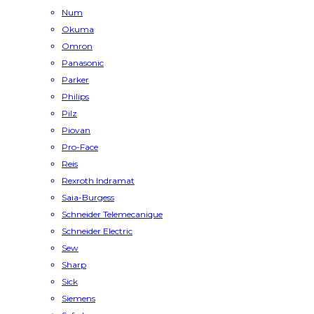
Num
Okuma
Omron
Panasonic
Parker
Philips
Pilz
Piovan
Pro-Face
Reis
Rexroth Indramat
Saia-Burgess
Schneider Telemecanique
Schneider Electric
Sew
Sharp
Sick
Siemens