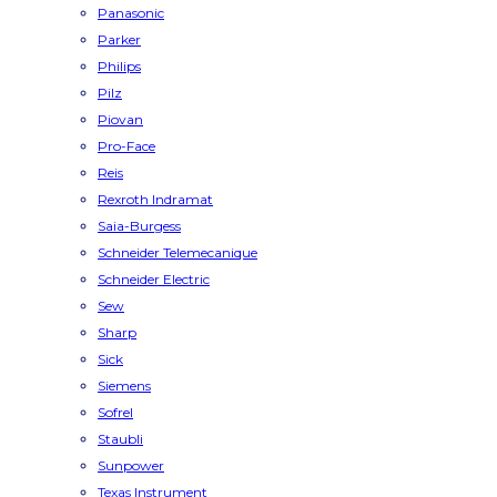
Panasonic
Parker
Philips
Pilz
Piovan
Pro-Face
Reis
Rexroth Indramat
Saia-Burgess
Schneider Telemecanique
Schneider Electric
Sew
Sharp
Sick
Siemens
Sofrel
Staubli
Sunpower
Texas Instrument