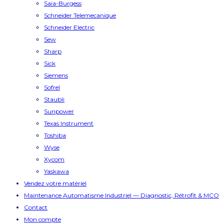
Saia-Burgess
Schneider Telemecanique
Schneider Electric
Sew
Sharp
Sick
Siemens
Sofrel
Staubli
Sunpower
Texas Instrument
Toshiba
Wyse
Xycom
Yaskawa
Vendez votre matériel
Maintenance Automatisme Industriel — Diagnostic, Rétrofit & MCO
Contact
Mon compte