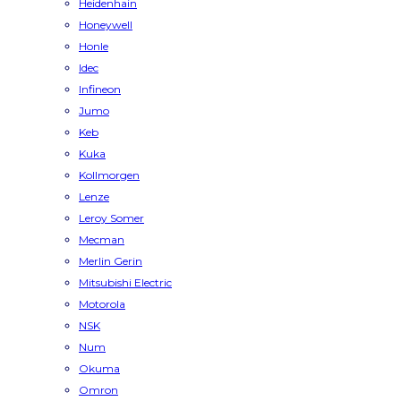
Heidenhain
Honeywell
Honle
Idec
Infineon
Jumo
Keb
Kuka
Kollmorgen
Lenze
Leroy Somer
Mecman
Merlin Gerin
Mitsubishi Electric
Motorola
NSK
Num
Okuma
Omron