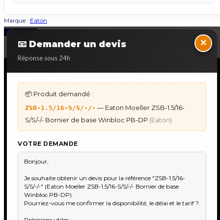
Marque :
Eaton
Back to Top
×
📧 Demander un devis
Réponse sous 24h
NOS SERVICES SPECIALISES
📦 Produit demandé :
DÉPANNAGE AUTOMATES
— Eaton Moeller ZSB-1.5/16-
ZSB-1.5/16-S/S/-/-
Dépannage Siemens S7
S/S/-/- Bornier de base Winbloc PB-DP
(Eaton)
Dépannage Schneider Modicon
Dépannage Omron Sysmac
VOTRE DEMANDE
Dépannage Mitsubishi Melsec
Dépannage ABB AC500
IHM & PUPITRES
IHM Lauer PCS — Récupération Programme
IHM Lauer GAME & PCS — Programme