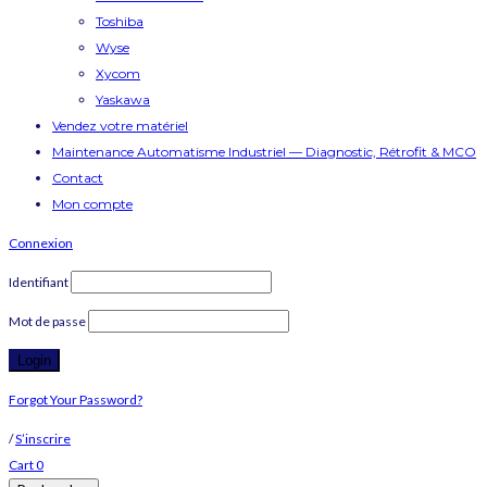
Toshiba
Wyse
Xycom
Yaskawa
Vendez votre matériel
Maintenance Automatisme Industriel — Diagnostic, Rétrofit & MCO
Contact
Mon compte
Connexion
Identifiant
Mot de passe
Forgot Your Password?
/
S’inscrire
Cart
0