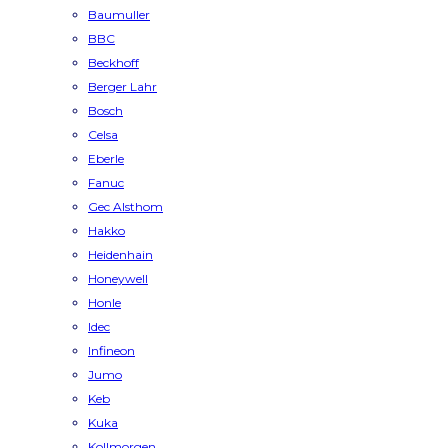
Baumuller
BBC
Beckhoff
Berger Lahr
Bosch
Celsa
Eberle
Fanuc
Gec Alsthom
Hakko
Heidenhain
Honeywell
Honle
Idec
Infineon
Jumo
Keb
Kuka
Kollmorgen