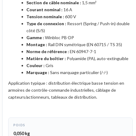
Section de câble nominale :
1,5 mm²
Courant nominal :
16 A
Tension nominale :
600 V
Type de connexion :
Ressort (Spring / Push-in) double
côté (S/S)
Gamme :
Winbloc PB-DP
Montage :
Rail DIN symétrique (EN 60715 / TS 35)
Norme de référence :
EN 60947-7-1
Matière du boîtier :
Polyamide (PA), auto-extinguible
Couleur :
Gris
Marquage :
Sans marquage particulier (/-/-)
Application typique : distribution électrique basse tension en
armoires de contrôle-commande industrielles, câblage de
capteurs/actionneurs, tableaux de distribution.
POIDS
0,050 kg