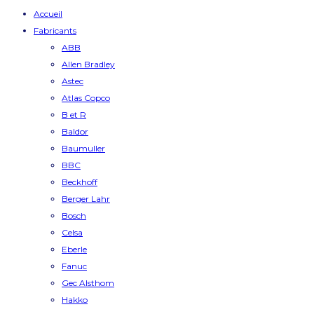
Accueil
Fabricants
ABB
Allen Bradley
Astec
Atlas Copco
B et R
Baldor
Baumuller
BBC
Beckhoff
Berger Lahr
Bosch
Celsa
Eberle
Fanuc
Gec Alsthom
Hakko