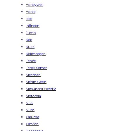
Honeywell
Honle
Idec
Infineon
Jumo
Keb
Kuka
Kollmorgen
Lenze
Leroy Somer
Mecman
Merlin Gerin
Mitsubishi Electric
Motorola
NSK
Num
Okuma
Omron
Panasonic