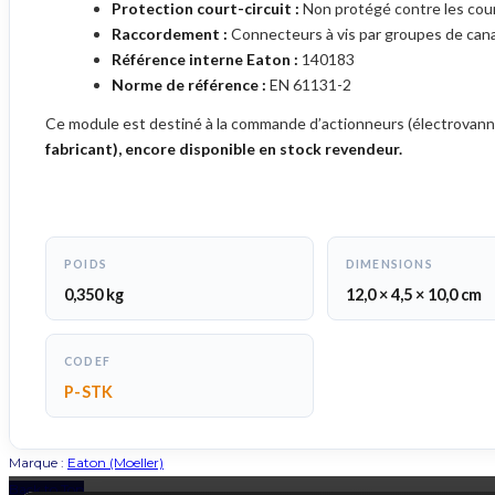
Protection court-circuit :
Non protégé contre les cour
Raccordement :
Connecteurs à vis par groupes de can
Référence interne Eaton :
140183
Norme de référence :
EN 61131-2
Ce module est destiné à la commande d’actionneurs (électrovannes
fabricant), encore disponible en stock revendeur.
POIDS
DIMENSIONS
0,350 kg
12,0 × 4,5 × 10,0 cm
CODEF
P-STK
Marque :
Eaton (Moeller)
Back to Top