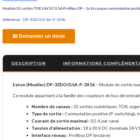
Module 32 sorties TOR 24V DC 0.5A Profibus DP – 2x16 canaux commutation posit
Référence :
DP-32DO/0.5A-P-2X16
📧 Demander un devis
DESCRIPTION
INFORMATIONS COMPLÉMENT
Eaton (Moeller) DP-32DO/0.5A-P-2X16
– Module de sortie nu
Ce module appartient à la famille des coupleurs de bus décentral
Nombre de canaux :
32 sorties numériques TOR, organ
Type de sortie :
Commutation positive (P-switching), t
Courant de sortie maximal :
0,5 A par canal
Tension d’alimentation :
18 à 30 V DC (nominale 24 V
Interface réseau :
Profibus DP (esclave)