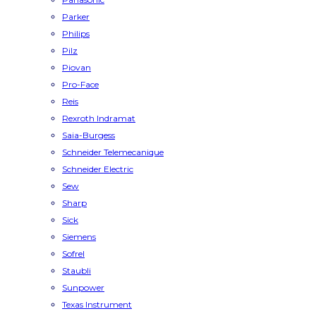
Parker
Philips
Pilz
Piovan
Pro-Face
Reis
Rexroth Indramat
Saia-Burgess
Schneider Telemecanique
Schneider Electric
Sew
Sharp
Sick
Siemens
Sofrel
Staubli
Sunpower
Texas Instrument