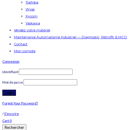
Toshiba
Wyse
Xycom
Yaskawa
Vendez votre matériel
Maintenance Automatisme Industriel — Diagnostic, Rétrofit & MCO
Contact
Mon compte
Connexion
Identifiant
Mot de passe
Forgot Your Password?
/
S’inscrire
Cart
0
Rechercher