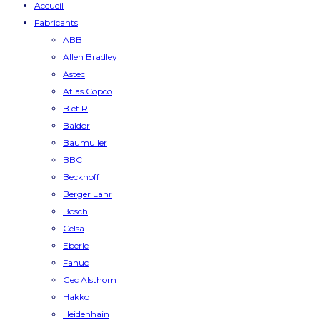
Accueil
Fabricants
ABB
Allen Bradley
Astec
Atlas Copco
B et R
Baldor
Baumuller
BBC
Beckhoff
Berger Lahr
Bosch
Celsa
Eberle
Fanuc
Gec Alsthom
Hakko
Heidenhain