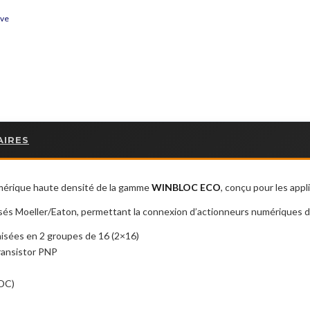
ive
AIRES
mérique haute densité de la gamme
WINBLOC ECO
, conçu pour les appl
isés Moeller/Eaton, permettant la connexion d’actionneurs numériques dir
isées en 2 groupes de 16 (2×16)
ransistor PNP
 DC)