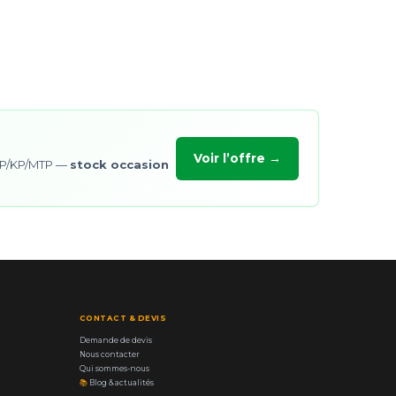
Voir l’offre →
/OP/KP/MTP —
stock occasion
CONTACT & DEVIS
Demande de devis
Nous contacter
Qui sommes-nous
📚
Blog & actualités