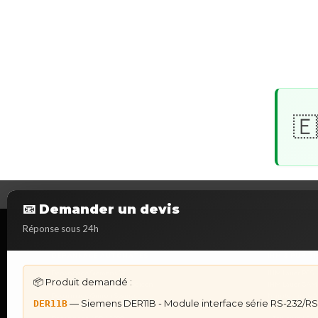
🇪
📧 Demander un devis
Réponse sous 24h
DÉPANNAGE AUTOMATES
IHM & PUPIT
Dépannage Siemens S7
IHM Lauer PCS 
📦 Produit demandé :
Dépannage Schneider Modicon
IHM Lauer GAM
Dépannage Omron Sysmac
Maintenance Au
— Siemens DER11B - Module interface série RS-232/RS
DER11B
Dépannage Mitsubishi Melsec
★
Recherche & S