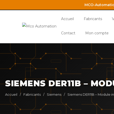
MCO-Automation
Accueil
Fabricants
V
Contact
Mon compte
SIEMENS DER11B – MOD
Accueil
/
Fabricants
/
Siemens
/
Siemens DER11B – Module in