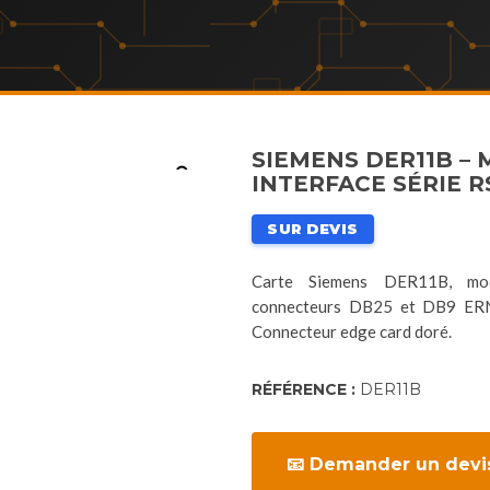
SIEMENS DER11B –
INTERFACE SÉRIE R
SUR DEVIS
Carte Siemens DER11B, mod
connecteurs DB25 et DB9 ERNI
Connecteur edge card doré.
RÉFÉRENCE :
DER11B
📧 Demander un devi