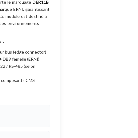
orte le marquage
DER11B
marque ERNI, garantissant
 Ce module est destiné à
 des environnements
 :
sur bus (edge connector)
+ DB9 femelle (ERNI)
422 / RS-485 (selon
ec composants CMS