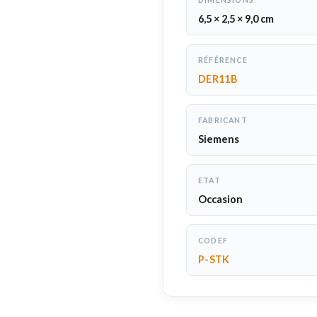
DIMENSIONS
6,5 × 2,5 × 9,0 cm
RÉFÉRENCE
DER11B
FABRICANT
Siemens
ETAT
Occasion
CODEF
P-STK