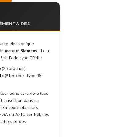
ÉMENTAIRES
arte électronique
e de marque
Siemens
. Il est
Sub-D de type ERNI :
e
(25 broches)
le
(9 broches, type RS-
teur edge card doré (bus
t l’insertion dans un
lle intègre plusieurs
PGA ou ASIC central, des
cation, et des