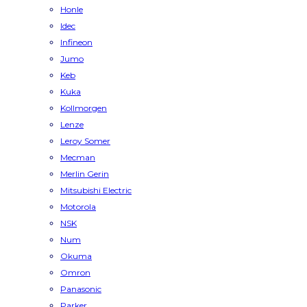
Honle
Idec
Infineon
Jumo
Keb
Kuka
Kollmorgen
Lenze
Leroy Somer
Mecman
Merlin Gerin
Mitsubishi Electric
Motorola
NSK
Num
Okuma
Omron
Panasonic
Parker