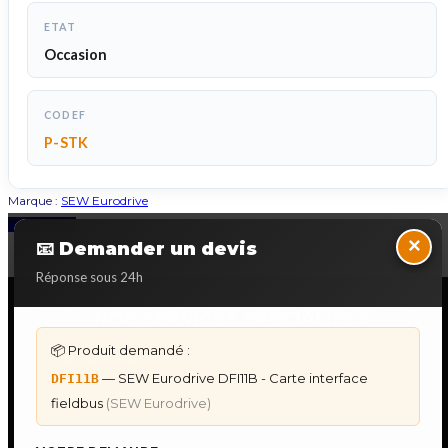
ETAT
Occasion
CODEF
P-STK
Marque :
SEW Eurodrive
Back to Top
×
📧 Demander un devis
Réponse sous 24h
NOS SERVICES SPECIALISES
📦 Produit demandé :
DÉPANNAGE AUTOMATES
— SEW Eurodrive DFI11B - Carte interface
DFI11B
Dépannage Siemens S7
fieldbus
(SEW Eurodrive)
Dépannage Schneider Modicon
Dépannage Omron Sysmac