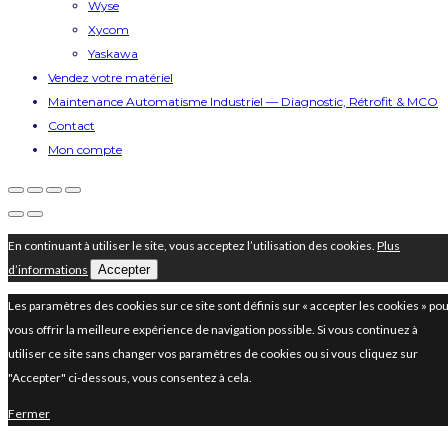
Wyse
Xycom
Yaskawa
Vendez votre matériel
Maintenance Automatisme Industriel — Diagnostic, Rétrofit & MCO
Contact
Mon compte
En continuant à utiliser le site, vous acceptez l’utilisation des cookies.
Plus
d’informations
Accepter
Les paramètres des cookies sur ce site sont définis sur « accepter les cookies » po
vous offrir la meilleure expérience de navigation possible. Si vous continuez à
utiliser ce site sans changer vos paramètres de cookies ou si vous cliquez sur
"Accepter" ci-dessous, vous consentez à cela.
Fermer