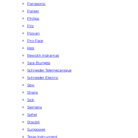
Panasonic
Parker
Philips
Pilz
Piovan
Pro-Face
Reis
Rexroth Indramat
Saia-Burgess
Schneider Telemecanique
Schneider Electric
Sew
Sharp
Sick
Siemens
Sofrel
Staubli
Sunpower
Texas Instrument