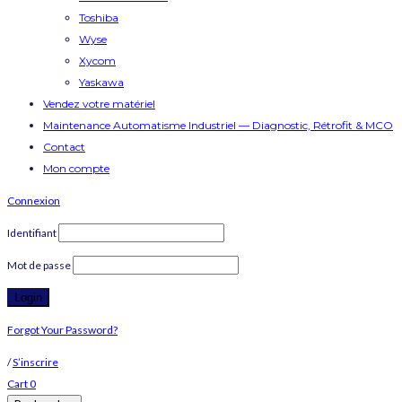
Toshiba
Wyse
Xycom
Yaskawa
Vendez votre matériel
Maintenance Automatisme Industriel — Diagnostic, Rétrofit & MCO
Contact
Mon compte
Connexion
Identifiant
Mot de passe
Forgot Your Password?
/
S’inscrire
Cart
0