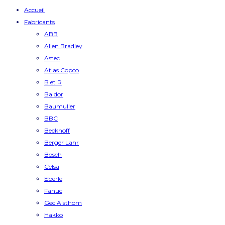
Accueil
Fabricants
ABB
Allen Bradley
Astec
Atlas Copco
B et R
Baldor
Baumuller
BBC
Beckhoff
Berger Lahr
Bosch
Celsa
Eberle
Fanuc
Gec Alsthom
Hakko