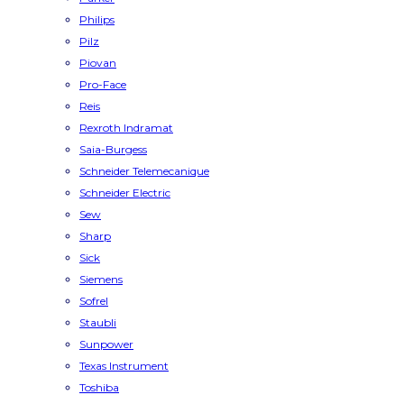
Philips
Pilz
Piovan
Pro-Face
Reis
Rexroth Indramat
Saia-Burgess
Schneider Telemecanique
Schneider Electric
Sew
Sharp
Sick
Siemens
Sofrel
Staubli
Sunpower
Texas Instrument
Toshiba