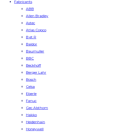
Fabricants
ABB
Allen Bradley
Astec
Atlas Copco
B et R
Baldor
Baumuller
BBC
Beckhoff
Berger Lahr
Bosch
Celsa
Eberle
Fanuc
Gec Alsthom
Hakko
Heidenhain
Honeywell