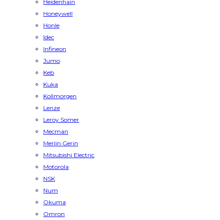
Heidenhain
Honeywell
Honle
Idec
Infineon
Jumo
Keb
Kuka
Kollmorgen
Lenze
Leroy Somer
Mecman
Merlin Gerin
Mitsubishi Electric
Motorola
NSK
Num
Okuma
Omron