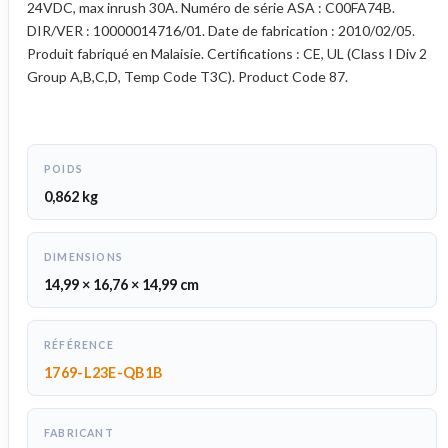
24VDC, max inrush 30A. Numéro de série ASA : C00FA74B.
DIR/VER : 10000014716/01. Date de fabrication : 2010/02/05.
Produit fabriqué en Malaisie. Certifications : CE, UL (Class I Div 2
Group A,B,C,D, Temp Code T3C). Product Code 87.
POIDS
0,862 kg
DIMENSIONS
14,99 × 16,76 × 14,99 cm
RÉFÉRENCE
1769-L23E-QB1B
FABRICANT