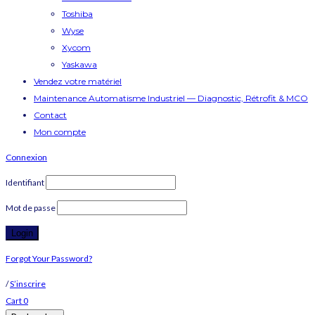
Toshiba
Wyse
Xycom
Yaskawa
Vendez votre matériel
Maintenance Automatisme Industriel — Diagnostic, Rétrofit & MCO
Contact
Mon compte
Connexion
Identifiant
Mot de passe
Forgot Your Password?
/
S’inscrire
Cart
0