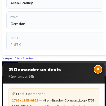
Allen-Bradley
ETAT
Occasion
CODEF
P-STK
Marque :
Allen-Bradley
Back to Top
×
📧 Demander un devis
Réponse sous 24h
NOS SERVICES SPECIALISES
📦 Produit demandé :
DÉPANNAGE AUTOMATES
— Allen-Bradley CompactLogix 1769-
1769-L23E-QB1B
Dépannage Siemens S7