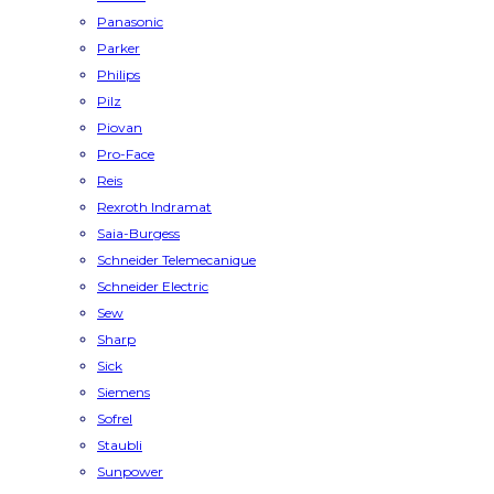
Panasonic
Parker
Philips
Pilz
Piovan
Pro-Face
Reis
Rexroth Indramat
Saia-Burgess
Schneider Telemecanique
Schneider Electric
Sew
Sharp
Sick
Siemens
Sofrel
Staubli
Sunpower