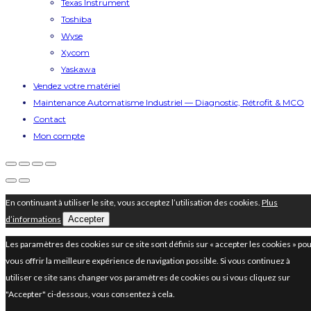
Texas Instrument
Toshiba
Wyse
Xycom
Yaskawa
Vendez votre matériel
Maintenance Automatisme Industriel — Diagnostic, Rétrofit & MCO
Contact
Mon compte
En continuant à utiliser le site, vous acceptez l’utilisation des cookies.
Plus
d’informations
Accepter
Les paramètres des cookies sur ce site sont définis sur « accepter les cookies » po
vous offrir la meilleure expérience de navigation possible. Si vous continuez à
utiliser ce site sans changer vos paramètres de cookies ou si vous cliquez sur
"Accepter" ci-dessous, vous consentez à cela.