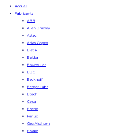
Accueil
Fabricants
ABB
Allen Bradley
Astec
Atlas Copco
B et R
Baldor
Baumuller
BBC
Beckhoff
Berger Lahr
Bosch
Celsa
Eberle
Fanuc
Gec Alsthom
Hakko