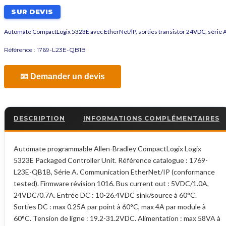
SUR DEVIS
Automate CompactLogix 5323E avec EtherNet/IP, sorties transistor 24VDC, série 
Référence :
1769-L23E-QB1B
📧 Demander un devis
DESCRIPTION
INFORMATIONS COMPLÉMENTAIRES
Automate programmable Allen-Bradley CompactLogix Logix
5323E Packaged Controller Unit. Référence catalogue : 1769-
L23E-QB1B, Série A. Communication EtherNet/IP (conformance
tested). Firmware révision 1016. Bus current out : 5VDC/1.0A,
24VDC/0.7A. Entrée DC : 10-26.4VDC sink/source à 60°C.
Sorties DC : max 0.25A par point à 60°C, max 4A par module à
60°C. Tension de ligne : 19.2-31.2VDC. Alimentation : max 58VA à