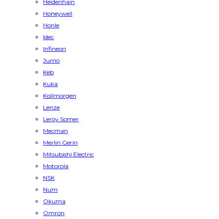
Heidenhain
Honeywell
Honle
Idec
Infineon
Jumo
Keb
Kuka
Kollmorgen
Lenze
Leroy Somer
Mecman
Merlin Gerin
Mitsubishi Electric
Motorola
NSK
Num
Okuma
Omron