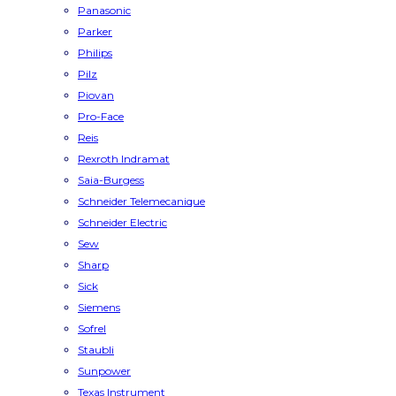
Panasonic
Parker
Philips
Pilz
Piovan
Pro-Face
Reis
Rexroth Indramat
Saia-Burgess
Schneider Telemecanique
Schneider Electric
Sew
Sharp
Sick
Siemens
Sofrel
Staubli
Sunpower
Texas Instrument