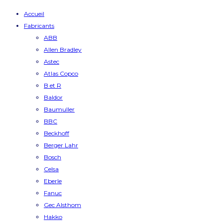
Accueil
Fabricants
ABB
Allen Bradley
Astec
Atlas Copco
B et R
Baldor
Baumuller
BBC
Beckhoff
Berger Lahr
Bosch
Celsa
Eberle
Fanuc
Gec Alsthom
Hakko