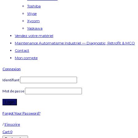
Toshiba
Wyse
Xycom
Yaskawa
Vendez votre matériel
Maintenance Automatisme Industriel — Diagnostic, Rétrofit & MCO
Contact
Mon compte
Connexion
Identifiant
Mot de passe
Forgot Your Password?
/
S’inscrire
Cart
0