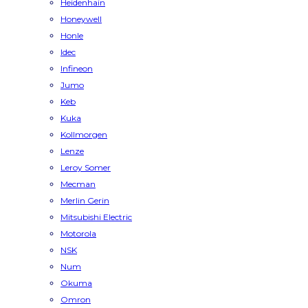
Heidenhain
Honeywell
Honle
Idec
Infineon
Jumo
Keb
Kuka
Kollmorgen
Lenze
Leroy Somer
Mecman
Merlin Gerin
Mitsubishi Electric
Motorola
NSK
Num
Okuma
Omron