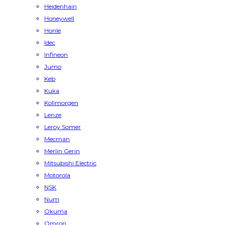
Heidenhain
Honeywell
Honle
Idec
Infineon
Jumo
Keb
Kuka
Kollmorgen
Lenze
Leroy Somer
Mecman
Merlin Gerin
Mitsubishi Electric
Motorola
NSK
Num
Okuma
Omron