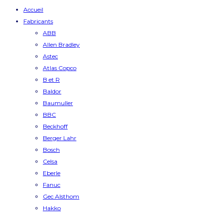
Accueil
Fabricants
ABB
Allen Bradley
Astec
Atlas Copco
B et R
Baldor
Baumuller
BBC
Beckhoff
Berger Lahr
Bosch
Celsa
Eberle
Fanuc
Gec Alsthom
Hakko