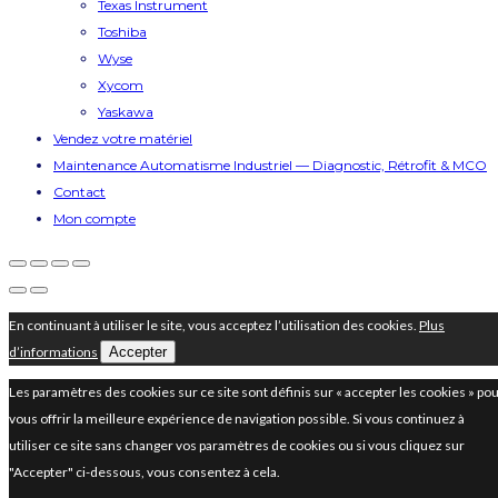
Texas Instrument
Toshiba
Wyse
Xycom
Yaskawa
Vendez votre matériel
Maintenance Automatisme Industriel — Diagnostic, Rétrofit & MCO
Contact
Mon compte
En continuant à utiliser le site, vous acceptez l’utilisation des cookies.
Plus
d’informations
Accepter
Les paramètres des cookies sur ce site sont définis sur « accepter les cookies » po
vous offrir la meilleure expérience de navigation possible. Si vous continuez à
utiliser ce site sans changer vos paramètres de cookies ou si vous cliquez sur
"Accepter" ci-dessous, vous consentez à cela.