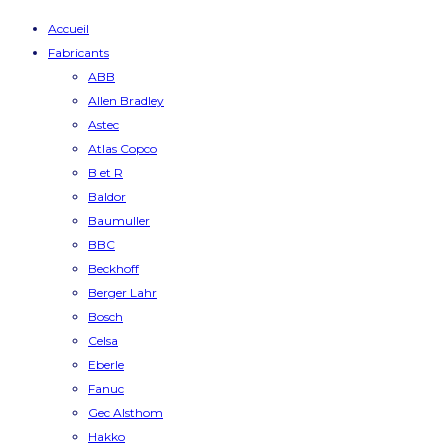
Accueil
Fabricants
ABB
Allen Bradley
Astec
Atlas Copco
B et R
Baldor
Baumuller
BBC
Beckhoff
Berger Lahr
Bosch
Celsa
Eberle
Fanuc
Gec Alsthom
Hakko