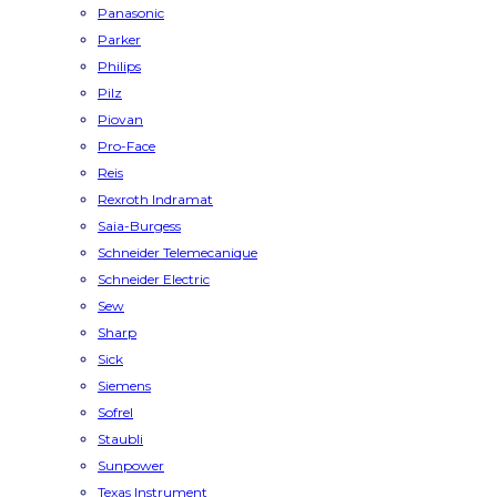
Panasonic
Parker
Philips
Pilz
Piovan
Pro-Face
Reis
Rexroth Indramat
Saia-Burgess
Schneider Telemecanique
Schneider Electric
Sew
Sharp
Sick
Siemens
Sofrel
Staubli
Sunpower
Texas Instrument