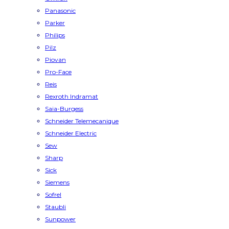
Panasonic
Parker
Philips
Pilz
Piovan
Pro-Face
Reis
Rexroth Indramat
Saia-Burgess
Schneider Telemecanique
Schneider Electric
Sew
Sharp
Sick
Siemens
Sofrel
Staubli
Sunpower