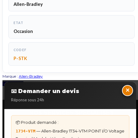
Allen-Bradley
ETAT
Occasion
CODEF
P-STK
Marque :
Allen-Bradley
Back to Top
×
📧 Demander un devis
Réponse sous 24h
NOS SERVICES SPECIALISES
📦 Produit demandé :
DÉPANNAGE AUTOMATES
— Allen-Bradley 1734-VTM POINT I/O Voltage
1734-VTM
Dépannage Siemens S7