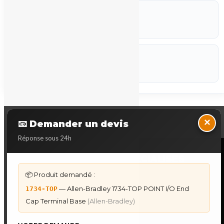
ETAT
Occasion
CODEF
P-STK
Marque :
Allen-Bradley
Back to Top
×
📧 Demander un devis
Réponse sous 24h
NOS SERVICES SPECIALISES
📦 Produit demandé :
DÉPANNAGE AUTOMATES
— Allen-Bradley 1734-TOP POINT I/O End
1734-TOP
Dépannage Siemens S7
Cap Terminal Base
(Allen-Bradley)
Dépannage Schneider Modicon
Dépannage Omron Sysmac