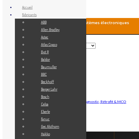
Accueil
Fabricants
ABB
MCO-Automation: Fourniture de systèmes électroniques
industriels
Allen Bradley
Astec
Rechercher
Atlas Copco
B et R
Baldor
Menu
Baumuller
Accueil
BBC
Blog
Beckhoff
Fabricants
Berger Lahr
Vendez votre matériel
Bosch
Maintenance Automatisme Industriel — Diagnostic, Rétrofit & MCO
Celsa
Contact
Eberle
Mon Compte
Fanuc
Gec Alsthom
Connexion
Hakko