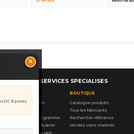
1794-IB8
Allen-Brad
×
NOS SERVICES SPECIALISES
UPITRES
BOUTIQUE
es DC 8 points
 PCS — Récupération
Catalogue produits
e
Tous les fabricants
r GAME & PCS — Programme
Recherche référence
ce Automatisme Industriel
Vendez votre matériel
he & Sourcing piéce rare