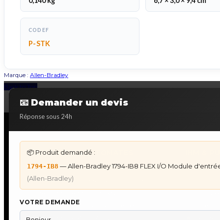
0,140 kg
6,7 × 3,0 × 9,4 cm
CODEF
P-STK
Marque :
Allen-Bradley
Back to Top
📧 Demander un devis
Réponse sous 24h
📦 Produit demandé :
DÉPANNAGE AUTOMATES
IHM & P
— Allen-Bradley 1794-IB8 FLEX I/O Module d'entré
1794-IB8
Dépannage Siemens S7
IHM Lauer
(Allen-Bradley)
Dépannage Schneider Modicon
Programm
Dépannage Omron Sysmac
IHM Laue
VOTRE DEMANDE
Dépannage Mitsubishi Melsec
Maintenan
Dépannage ABB AC500
★
Recherc