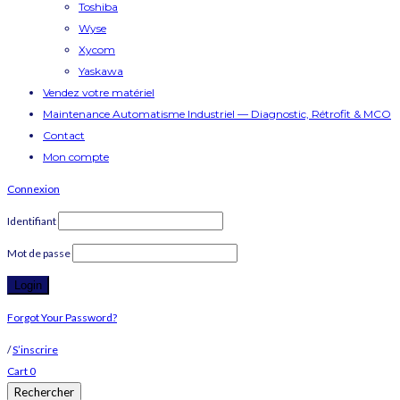
Toshiba
Wyse
Xycom
Yaskawa
Vendez votre matériel
Maintenance Automatisme Industriel — Diagnostic, Rétrofit & MCO
Contact
Mon compte
Connexion
Identifiant
Mot de passe
Forgot Your Password?
/
S’inscrire
Cart
0
Rechercher