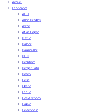
Accueil
Fabricants
ABB
Allen Bradley
Astec
Atlas Copco
B et R
Baldor
Baumuller
BBC
Beckhoff
Berger Lahr
Bosch
Celsa
Eberle
Fanuc
Gec Alsthom
Hakko
Heidenhain