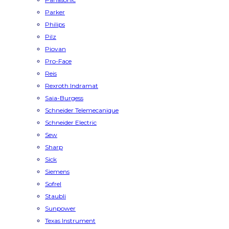
Parker
Philips
Pilz
Piovan
Pro-Face
Reis
Rexroth Indramat
Saia-Burgess
Schneider Telemecanique
Schneider Electric
Sew
Sharp
Sick
Siemens
Sofrel
Staubli
Sunpower
Texas Instrument