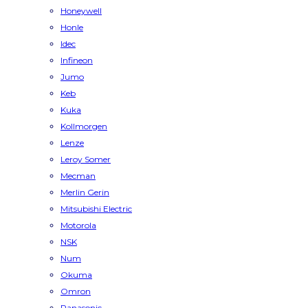
Honeywell
Honle
Idec
Infineon
Jumo
Keb
Kuka
Kollmorgen
Lenze
Leroy Somer
Mecman
Merlin Gerin
Mitsubishi Electric
Motorola
NSK
Num
Okuma
Omron
Panasonic