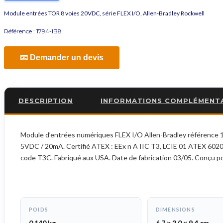
Module entrées TOR 8 voies 20VDC, série FLEX I/O, Allen-Bradley Rockwell
Référence :
1794-IB8
📧 Demander un devis
DESCRIPTION
INFORMATIONS COMPLÉMENT
Module d’entrées numériques FLEX I/O Allen-Bradley référence 1
5VDC / 20mA. Certifié ATEX : EEx n A IIC T3, LCIE 01 ATEX 6020
code T3C. Fabriqué aux USA. Date de fabrication 03/05. Conçu p
POIDS
DIMENSIONS