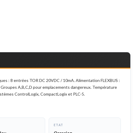
niques : 8 entrées TOR DC 20VDC / 10mA. Alimentation FLEXBUS :
n 2, Groupes A,B,C,D pour emplacements dangereux. Température
ystèmes ControlLogix, CompactLogix et PLC-5.
ETAT