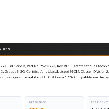
AIRES
794-IB8. Série A, Part No. 96281274, Rev. B01. Caractéristiques tech
 X, Groupe II 3G. Certifications UL/cUL Listed 99CM, Classe I Divisio
our montage sur adaptateur FLEX I/O série 1794. Compatible avec les s
RÉFÉRENCE
FABRICANT