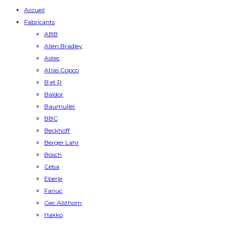
Accueil
Fabricants
ABB
Allen Bradley
Astec
Atlas Copco
B et R
Baldor
Baumuller
BBC
Beckhoff
Berger Lahr
Bosch
Celsa
Eberle
Fanuc
Gec Alsthom
Hakko