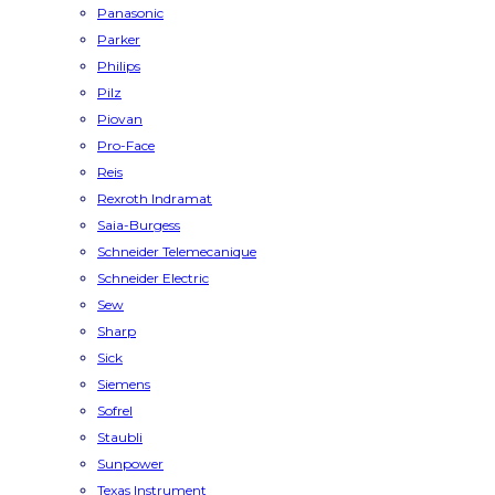
Panasonic
Parker
Philips
Pilz
Piovan
Pro-Face
Reis
Rexroth Indramat
Saia-Burgess
Schneider Telemecanique
Schneider Electric
Sew
Sharp
Sick
Siemens
Sofrel
Staubli
Sunpower
Texas Instrument