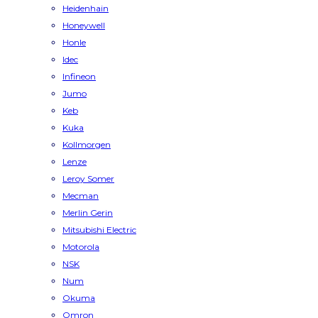
Heidenhain
Honeywell
Honle
Idec
Infineon
Jumo
Keb
Kuka
Kollmorgen
Lenze
Leroy Somer
Mecman
Merlin Gerin
Mitsubishi Electric
Motorola
NSK
Num
Okuma
Omron