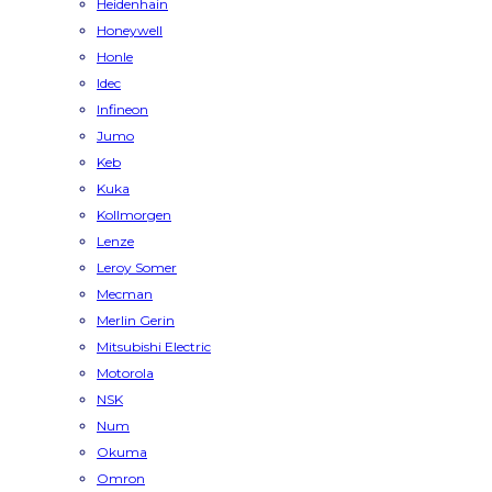
Heidenhain
Honeywell
Honle
Idec
Infineon
Jumo
Keb
Kuka
Kollmorgen
Lenze
Leroy Somer
Mecman
Merlin Gerin
Mitsubishi Electric
Motorola
NSK
Num
Okuma
Omron