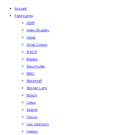
Accueil
Fabricants
ABB
Allen Bradley
Astec
Atlas Copco
B et R
Baldor
Baumuller
BBC
Beckhoff
Berger Lahr
Bosch
Celsa
Eberle
Fanuc
Gec Alsthom
Hakko