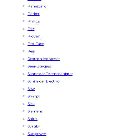
Panasonic
Parker
Philips
Pilz
Piovan
Pro-Face
Reis
Rexroth Indramat
Saia-Burgess
Schneider Telemecanique
Schneider Electric
Sew
Sharp
Sick
Siemens
Sofrel
Staubli
Sunpower