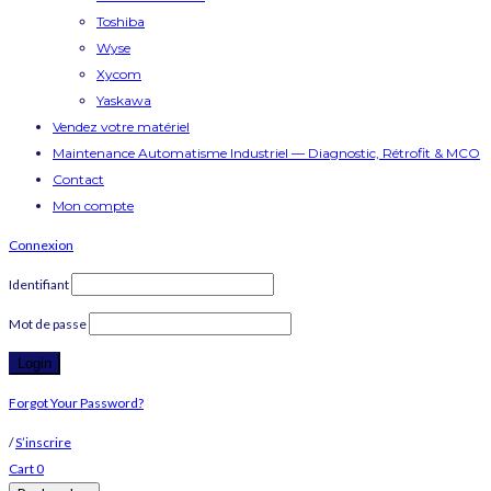
Toshiba
Wyse
Xycom
Yaskawa
Vendez votre matériel
Maintenance Automatisme Industriel — Diagnostic, Rétrofit & MCO
Contact
Mon compte
Connexion
Identifiant
Mot de passe
Forgot Your Password?
/
S’inscrire
Cart
0