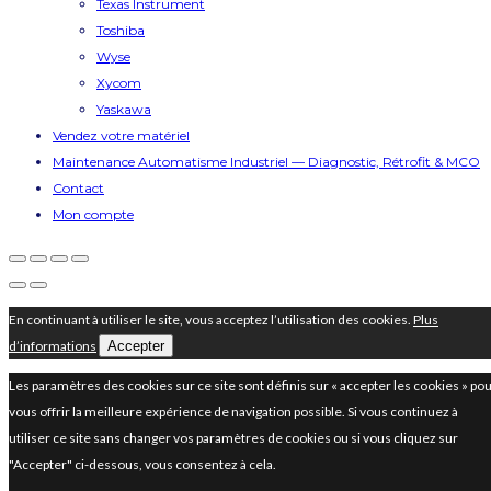
Texas Instrument
Toshiba
Wyse
Xycom
Yaskawa
Vendez votre matériel
Maintenance Automatisme Industriel — Diagnostic, Rétrofit & MCO
Contact
Mon compte
En continuant à utiliser le site, vous acceptez l’utilisation des cookies.
Plus
d’informations
Accepter
Les paramètres des cookies sur ce site sont définis sur « accepter les cookies » po
vous offrir la meilleure expérience de navigation possible. Si vous continuez à
utiliser ce site sans changer vos paramètres de cookies ou si vous cliquez sur
"Accepter" ci-dessous, vous consentez à cela.