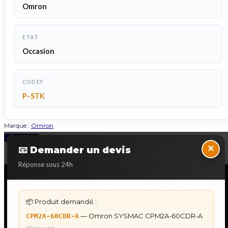
Omron
ETAT
Occasion
CODEF
P-STK
Marque :
Omron
Back to Top
×
📧 Demander un devis
Réponse sous 24h
NOS SERVICES SPECIALISES
📦 Produit demandé :
DÉPANNAGE AUTOMATES
— Omron SYSMAC CPM2A-60CDR-A
CPM2A-60CDR-A
Dépannage Siemens S7