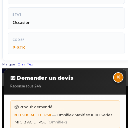
ETAT
Occasion
CODEF
P-STK
Marque :
Omniflex
Back to Top
×
📧 Demander un devis
Réponse sous 24h
NOS SERVICES SPECIALISES
📦 Produit demandé :
DÉPANNAGE AUTOMATES
— Omniflex Maxiflex 1000 Series
M1151B AC LF PSU
Dépannage Siemens S7
M1151B AC LF PSU
(Omniflex)
Dépannage Schneider Modicon