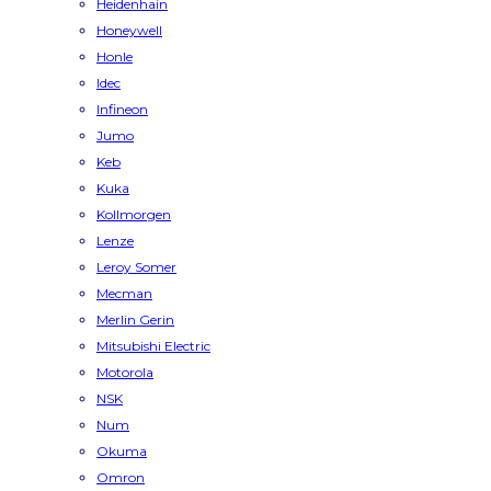
Heidenhain
Honeywell
Honle
Idec
Infineon
Jumo
Keb
Kuka
Kollmorgen
Lenze
Leroy Somer
Mecman
Merlin Gerin
Mitsubishi Electric
Motorola
NSK
Num
Okuma
Omron