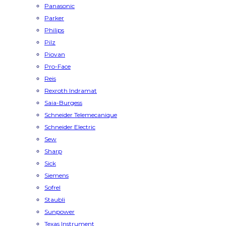
Panasonic
Parker
Philips
Pilz
Piovan
Pro-Face
Reis
Rexroth Indramat
Saia-Burgess
Schneider Telemecanique
Schneider Electric
Sew
Sharp
Sick
Siemens
Sofrel
Staubli
Sunpower
Texas Instrument