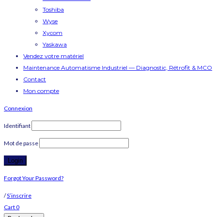
Toshiba
Wyse
Xycom
Yaskawa
Vendez votre matériel
Maintenance Automatisme Industriel — Diagnostic, Rétrofit & MCO
Contact
Mon compte
Connexion
Identifiant
Mot de passe
Forgot Your Password?
/
S’inscrire
Cart
0