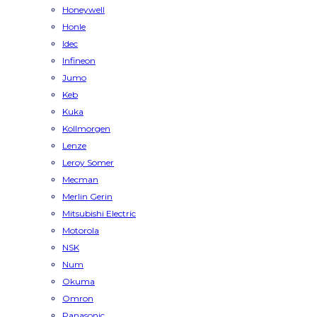
Honeywell
Honle
Idec
Infineon
Jumo
Keb
Kuka
Kollmorgen
Lenze
Leroy Somer
Mecman
Merlin Gerin
Mitsubishi Electric
Motorola
NSK
Num
Okuma
Omron
Panasonic