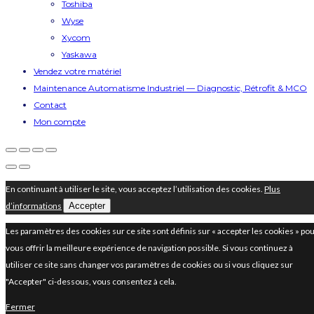
Toshiba
Wyse
Xycom
Yaskawa
Vendez votre matériel
Maintenance Automatisme Industriel — Diagnostic, Rétrofit & MCO
Contact
Mon compte
En continuant à utiliser le site, vous acceptez l’utilisation des cookies.
Plus
d’informations
Accepter
Les paramètres des cookies sur ce site sont définis sur « accepter les cookies » po
vous offrir la meilleure expérience de navigation possible. Si vous continuez à
utiliser ce site sans changer vos paramètres de cookies ou si vous cliquez sur
"Accepter" ci-dessous, vous consentez à cela.
Fermer