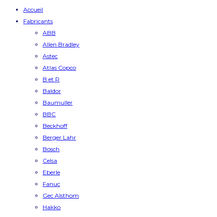
Accueil
Fabricants
ABB
Allen Bradley
Astec
Atlas Copco
B et R
Baldor
Baumuller
BBC
Beckhoff
Berger Lahr
Bosch
Celsa
Eberle
Fanuc
Gec Alsthom
Hakko