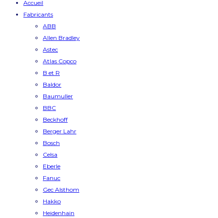
Accueil
Fabricants
ABB
Allen Bradley
Astec
Atlas Copco
B et R
Baldor
Baumuller
BBC
Beckhoff
Berger Lahr
Bosch
Celsa
Eberle
Fanuc
Gec Alsthom
Hakko
Heidenhain