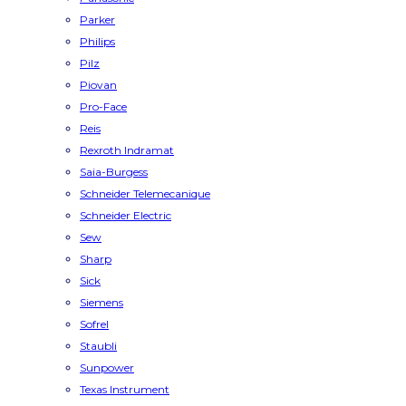
Parker
Philips
Pilz
Piovan
Pro-Face
Reis
Rexroth Indramat
Saia-Burgess
Schneider Telemecanique
Schneider Electric
Sew
Sharp
Sick
Siemens
Sofrel
Staubli
Sunpower
Texas Instrument