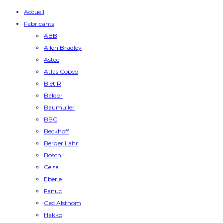
Accueil
Fabricants
ABB
Allen Bradley
Astec
Atlas Copco
B et R
Baldor
Baumuller
BBC
Beckhoff
Berger Lahr
Bosch
Celsa
Eberle
Fanuc
Gec Alsthom
Hakko