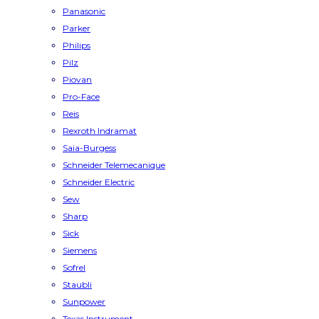
Panasonic
Parker
Philips
Pilz
Piovan
Pro-Face
Reis
Rexroth Indramat
Saia-Burgess
Schneider Telemecanique
Schneider Electric
Sew
Sharp
Sick
Siemens
Sofrel
Staubli
Sunpower
Texas Instrument