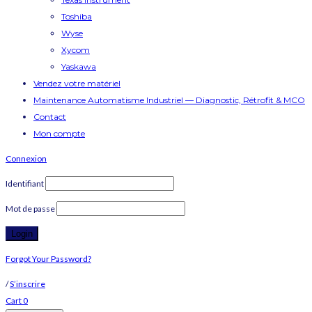
Toshiba
Wyse
Xycom
Yaskawa
Vendez votre matériel
Maintenance Automatisme Industriel — Diagnostic, Rétrofit & MCO
Contact
Mon compte
Connexion
Identifiant
Mot de passe
Forgot Your Password?
/
S’inscrire
Cart
0