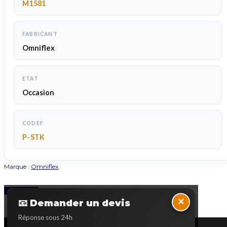
M1581
FABRICANT
Omniflex
ETAT
Occasion
CODEF
P-STK
Marque :
Omniflex
Back to Top
×
📧 Demander un devis
Réponse sous 24h