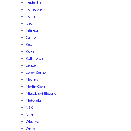
Heidenhain
Honeywell
Honle
Idec
Infineon
Jumo
Keb
Kuka
Kollmorgen
Lenze
Leroy Somer
Mecman
Merlin Gerin
Mitsubishi Electric
Motorola
NSK
Num
Okuma
Omron