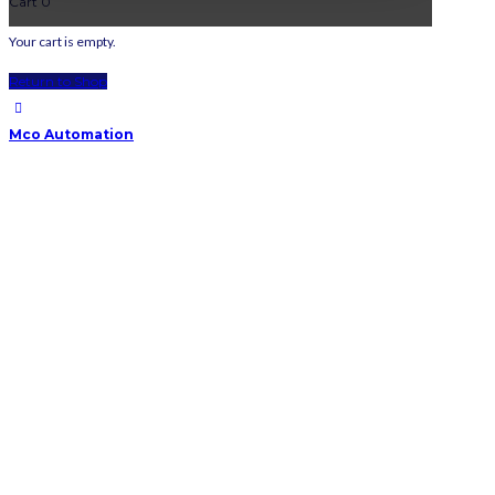
Cart
0
Your cart is empty.
Return to Shop
Mco Automation