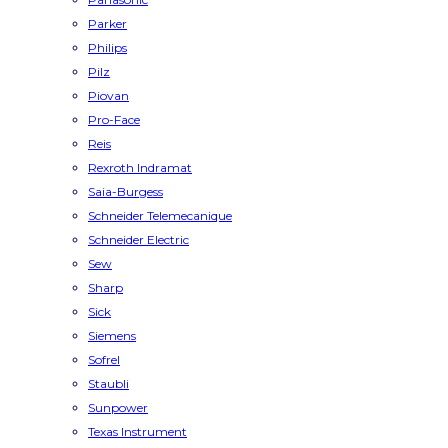
Parker
Philips
Pilz
Piovan
Pro-Face
Reis
Rexroth Indramat
Saia-Burgess
Schneider Telemecanique
Schneider Electric
Sew
Sharp
Sick
Siemens
Sofrel
Staubli
Sunpower
Texas Instrument