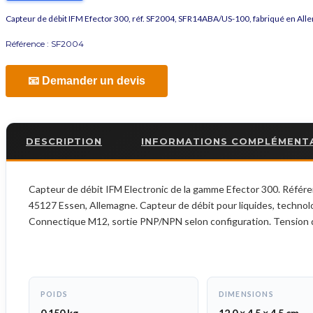
Capteur de débit IFM Efector 300, réf. SF2004, SFR14ABA/US-100, fabriqué en Al
Référence :
SF2004
📧 Demander un devis
DESCRIPTION
INFORMATIONS COMPLÉMENT
Capteur de débit IFM Electronic de la gamme Efector 300. Référ
45127 Essen, Allemagne. Capteur de débit pour liquides, technolo
Connectique M12, sortie PNP/NPN selon configuration. Tension d
POIDS
DIMENSIONS