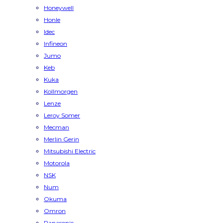
Honeywell
Honle
Idec
Infineon
Jumo
Keb
Kuka
Kollmorgen
Lenze
Leroy Somer
Mecman
Merlin Gerin
Mitsubishi Electric
Motorola
NSK
Num
Okuma
Omron
Panasonic