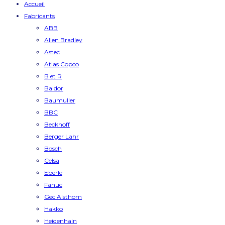
Accueil
Fabricants
ABB
Allen Bradley
Astec
Atlas Copco
B et R
Baldor
Baumuller
BBC
Beckhoff
Berger Lahr
Bosch
Celsa
Eberle
Fanuc
Gec Alsthom
Hakko
Heidenhain