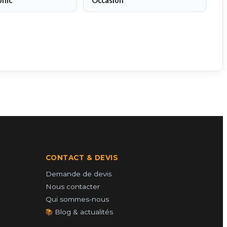
onic
Occasion
CONTACT & DEVIS
Demande de devis
Nous contacter
Qui sommes-nous
📚
Blog & actualités