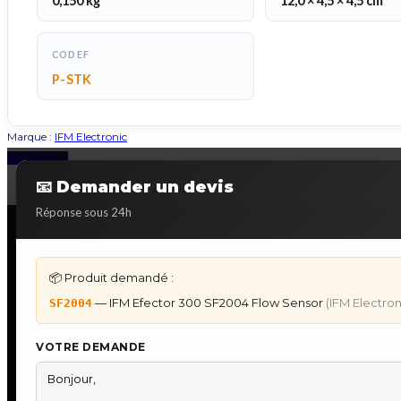
0,150 kg
12,0 × 4,5 × 4,5 cm
CODEF
P-STK
Marque :
IFM Electronic
Back to Top
📧 Demander un devis
Réponse sous 24h
📦 Produit demandé :
DÉPANNAGE AUTOMATES
IHM & P
— IFM Efector 300 SF2004 Flow Sensor
(IFM Electron
SF2004
Dépannage Siemens S7
IHM Lauer
Dépannage Schneider Modicon
Programm
VOTRE DEMANDE
Dépannage Omron Sysmac
IHM Laue
Dépannage Mitsubishi Melsec
Maintenan
Dépannage ABB AC500
★
Recherc