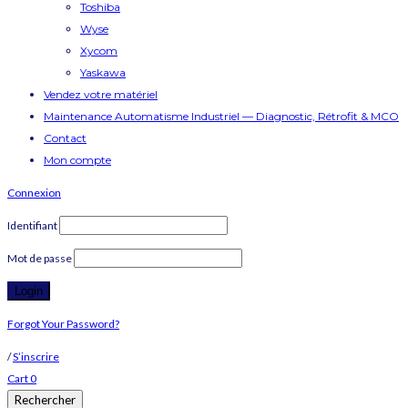
Toshiba
Wyse
Xycom
Yaskawa
Vendez votre matériel
Maintenance Automatisme Industriel — Diagnostic, Rétrofit & MCO
Contact
Mon compte
Connexion
Identifiant
Mot de passe
Forgot Your Password?
/
S’inscrire
Cart
0
Rechercher