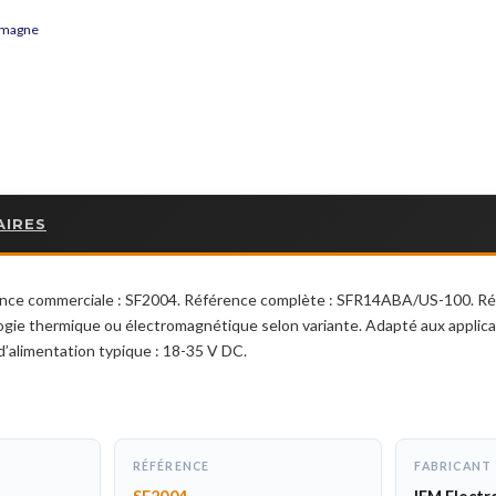
lemagne
AIRES
ence commerciale : SF2004. Référence complète : SFR14ABA/US-100. Révi
gie thermique ou électromagnétique selon variante. Adapté aux applicati
’alimentation typique : 18-35 V DC.
RÉFÉRENCE
FABRICANT