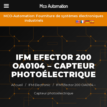
Mco Automation
MCO-Automation: Fourniture de systèmes électroniques
industriels
IFM EFECTOR 200
OA0104 – CAPTEUR
PHOTOÉLECTRIQUE
Accueil
/
IFM Electronic
/
IFM Efector 200 OA0104 –
Capteur photoélectrique