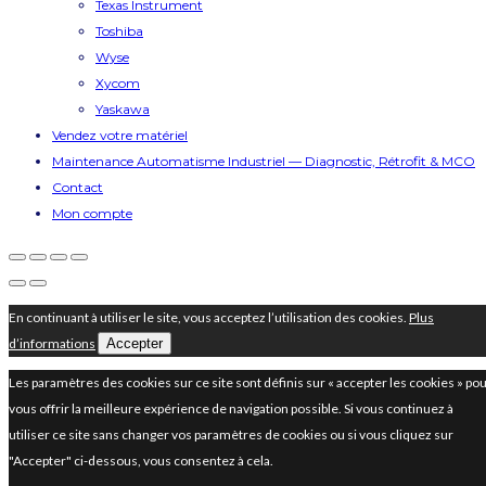
Texas Instrument
Toshiba
Wyse
Xycom
Yaskawa
Vendez votre matériel
Maintenance Automatisme Industriel — Diagnostic, Rétrofit & MCO
Contact
Mon compte
En continuant à utiliser le site, vous acceptez l’utilisation des cookies.
Plus
d’informations
Accepter
Les paramètres des cookies sur ce site sont définis sur « accepter les cookies » po
vous offrir la meilleure expérience de navigation possible. Si vous continuez à
utiliser ce site sans changer vos paramètres de cookies ou si vous cliquez sur
"Accepter" ci-dessous, vous consentez à cela.