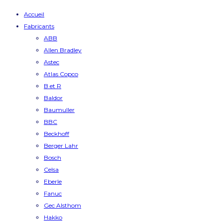
Accueil
Fabricants
ABB
Allen Bradley
Astec
Atlas Copco
B et R
Baldor
Baumuller
BBC
Beckhoff
Berger Lahr
Bosch
Celsa
Eberle
Fanuc
Gec Alsthom
Hakko