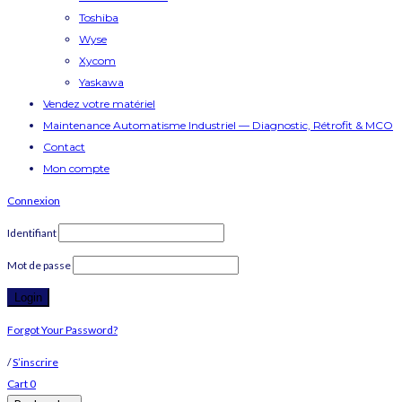
Toshiba
Wyse
Xycom
Yaskawa
Vendez votre matériel
Maintenance Automatisme Industriel — Diagnostic, Rétrofit & MCO
Contact
Mon compte
Connexion
Identifiant
Mot de passe
Forgot Your Password?
/
S’inscrire
Cart
0