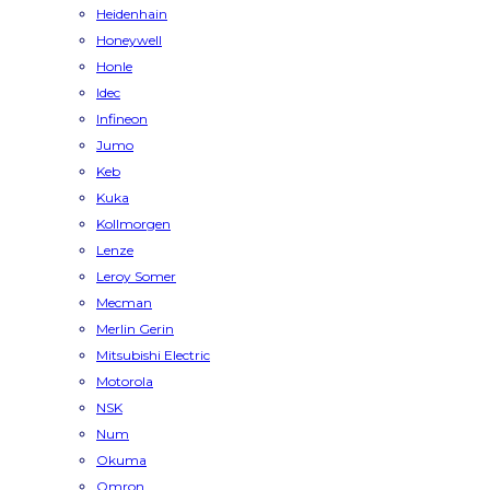
Heidenhain
Honeywell
Honle
Idec
Infineon
Jumo
Keb
Kuka
Kollmorgen
Lenze
Leroy Somer
Mecman
Merlin Gerin
Mitsubishi Electric
Motorola
NSK
Num
Okuma
Omron