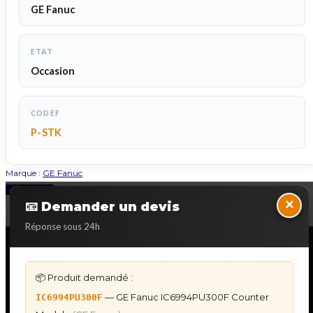
GE Fanuc
ETAT
Occasion
CODEF
P-STK
Marque :
GE Fanuc
Back to Top
×
📧 Demander un devis
Réponse sous 24h
NOS SERVICES SPECIALISES
📦 Produit demandé :
DÉPANNAGE AUTOMATES
— GE Fanuc IC6994PU300F Counter
IC6994PU300F
Dépannage Siemens S7