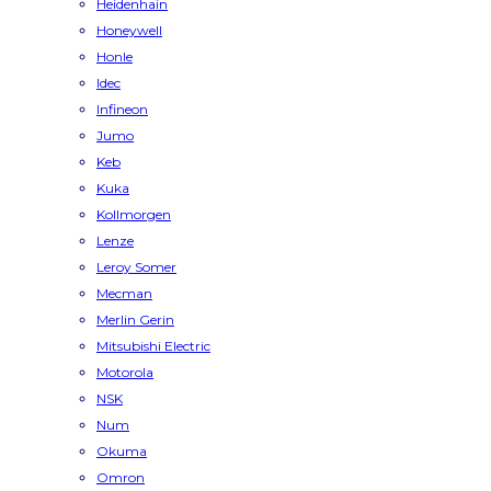
Heidenhain
Honeywell
Honle
Idec
Infineon
Jumo
Keb
Kuka
Kollmorgen
Lenze
Leroy Somer
Mecman
Merlin Gerin
Mitsubishi Electric
Motorola
NSK
Num
Okuma
Omron