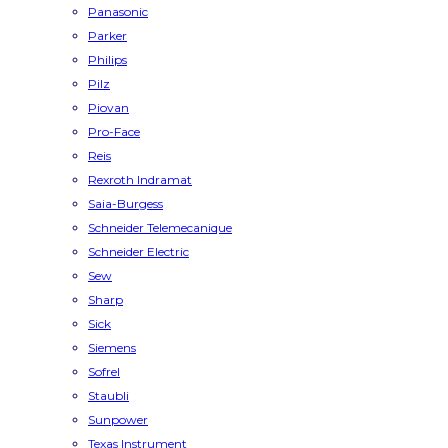
Panasonic
Parker
Philips
Pilz
Piovan
Pro-Face
Reis
Rexroth Indramat
Saia-Burgess
Schneider Telemecanique
Schneider Electric
Sew
Sharp
Sick
Siemens
Sofrel
Staubli
Sunpower
Texas Instrument