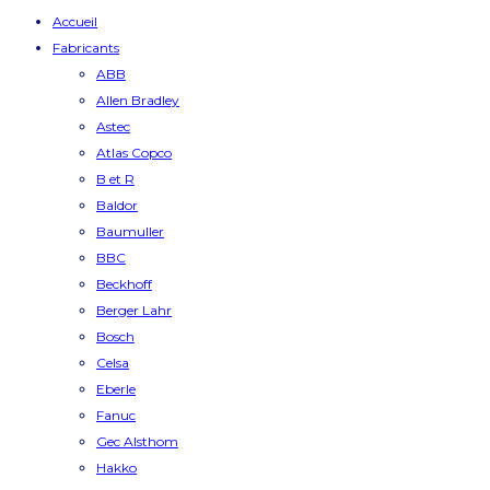
Accueil
Fabricants
ABB
Allen Bradley
Astec
Atlas Copco
B et R
Baldor
Baumuller
BBC
Beckhoff
Berger Lahr
Bosch
Celsa
Eberle
Fanuc
Gec Alsthom
Hakko