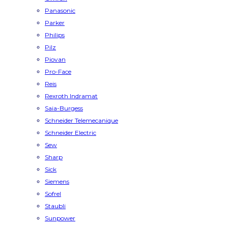
Panasonic
Parker
Philips
Pilz
Piovan
Pro-Face
Reis
Rexroth Indramat
Saia-Burgess
Schneider Telemecanique
Schneider Electric
Sew
Sharp
Sick
Siemens
Sofrel
Staubli
Sunpower