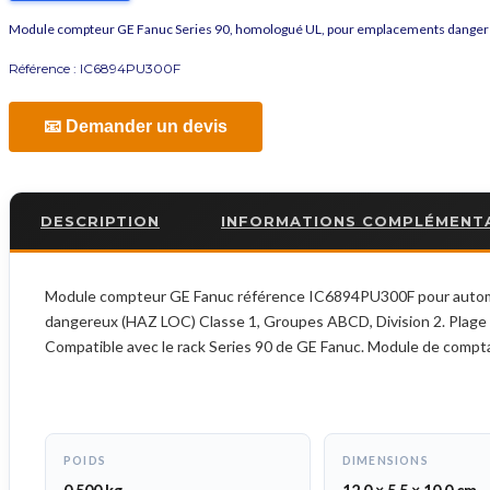
Module compteur GE Fanuc Series 90, homologué UL, pour emplacements danger
Référence :
IC6894PU300F
📧 Demander un devis
DESCRIPTION
INFORMATIONS COMPLÉMENT
Module compteur GE Fanuc référence IC6894PU300F pour automate 
dangereux (HAZ LOC) Classe 1, Groupes ABCD, Division 2. Plage de
Compatible avec le rack Series 90 de GE Fanuc. Module de compta
POIDS
DIMENSIONS