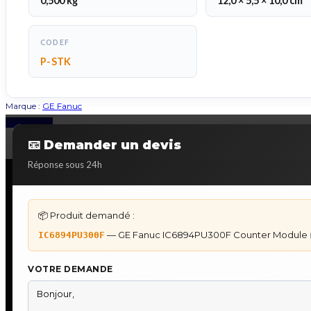
0,500 kg
12,0 × 5,5 × 10,0 cm
CODEF
P-STK
Marque :
GE Fanuc
Back to Top
📧 Demander un devis
Réponse sous 24h
📦 Produit demandé :
DÉPANNAGE AUTOMATES
IHM & P
— GE Fanuc IC6894PU300F Counter Module
IC6894PU300F
Dépannage Siemens S7
IHM Lauer
Dépannage Schneider Modicon
Programm
VOTRE DEMANDE
Dépannage Omron Sysmac
IHM Laue
Dépannage Mitsubishi Melsec
Maintenan
Dépannage ABB AC500
★
Recherc