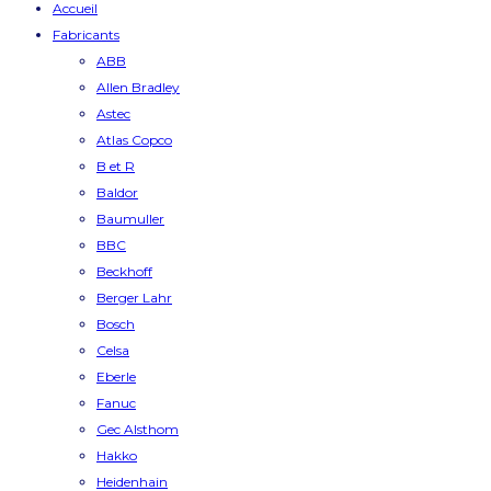
Accueil
Fabricants
ABB
Allen Bradley
Astec
Atlas Copco
B et R
Baldor
Baumuller
BBC
Beckhoff
Berger Lahr
Bosch
Celsa
Eberle
Fanuc
Gec Alsthom
Hakko
Heidenhain