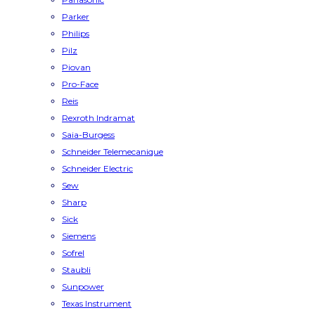
Parker
Philips
Pilz
Piovan
Pro-Face
Reis
Rexroth Indramat
Saia-Burgess
Schneider Telemecanique
Schneider Electric
Sew
Sharp
Sick
Siemens
Sofrel
Staubli
Sunpower
Texas Instrument