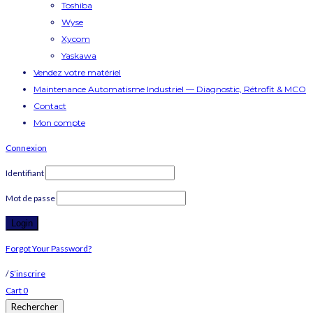
Toshiba
Wyse
Xycom
Yaskawa
Vendez votre matériel
Maintenance Automatisme Industriel — Diagnostic, Rétrofit & MCO
Contact
Mon compte
Connexion
Identifiant
Mot de passe
Forgot Your Password?
/
S’inscrire
Cart
0
Rechercher