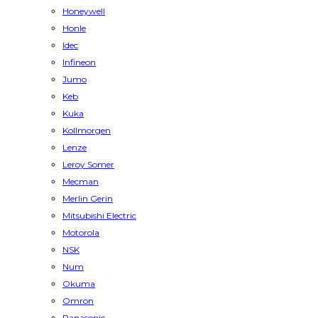
Honeywell
Honle
Idec
Infineon
Jumo
Keb
Kuka
Kollmorgen
Lenze
Leroy Somer
Mecman
Merlin Gerin
Mitsubishi Electric
Motorola
NSK
Num
Okuma
Omron
Panasonic