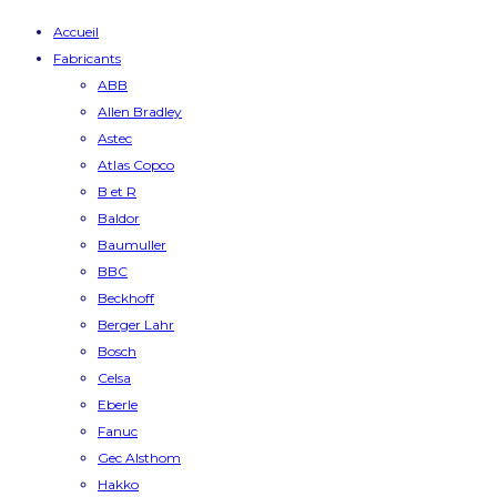
Accueil
Fabricants
ABB
Allen Bradley
Astec
Atlas Copco
B et R
Baldor
Baumuller
BBC
Beckhoff
Berger Lahr
Bosch
Celsa
Eberle
Fanuc
Gec Alsthom
Hakko