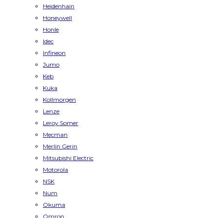
Heidenhain
Honeywell
Honle
Idec
Infineon
Jumo
Keb
Kuka
Kollmorgen
Lenze
Leroy Somer
Mecman
Merlin Gerin
Mitsubishi Electric
Motorola
NSK
Num
Okuma
Omron