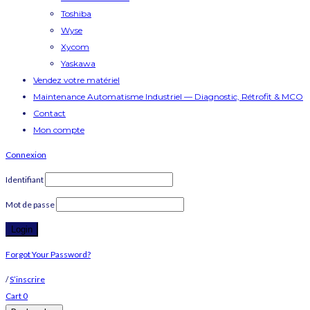
Toshiba
Wyse
Xycom
Yaskawa
Vendez votre matériel
Maintenance Automatisme Industriel — Diagnostic, Rétrofit & MCO
Contact
Mon compte
Connexion
Identifiant
Mot de passe
Forgot Your Password?
/
S’inscrire
Cart
0