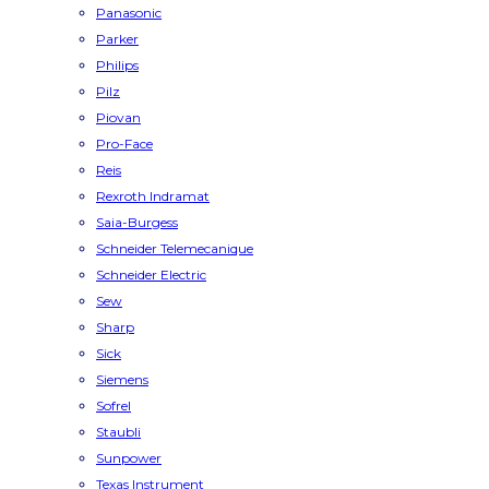
Panasonic
Parker
Philips
Pilz
Piovan
Pro-Face
Reis
Rexroth Indramat
Saia-Burgess
Schneider Telemecanique
Schneider Electric
Sew
Sharp
Sick
Siemens
Sofrel
Staubli
Sunpower
Texas Instrument