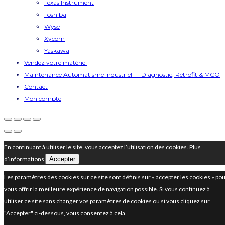
Texas Instrument
Toshiba
Wyse
Xycom
Yaskawa
Vendez votre matériel
Maintenance Automatisme Industriel — Diagnostic, Rétrofit & MCO
Contact
Mon compte
En continuant à utiliser le site, vous acceptez l’utilisation des cookies.
Plus
d’informations
Accepter
Les paramètres des cookies sur ce site sont définis sur « accepter les cookies » po
vous offrir la meilleure expérience de navigation possible. Si vous continuez à
utiliser ce site sans changer vos paramètres de cookies ou si vous cliquez sur
"Accepter" ci-dessous, vous consentez à cela.