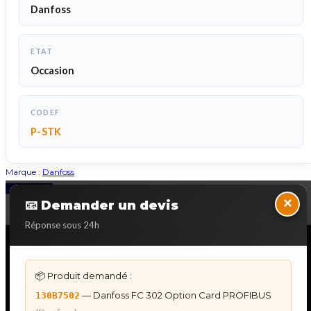
Danfoss
ETAT
Occasion
CODEF
P-STK
Marque :
Danfoss
Back to Top
×
📧 Demander un devis
Réponse sous 24h
NOS SERVICES SPECIALISES
📦 Produit demandé :
DÉPANNAGE AUTOMATES
— Danfoss FC 302 Option Card PROFIBUS
130B7502
Dépannage Siemens S7