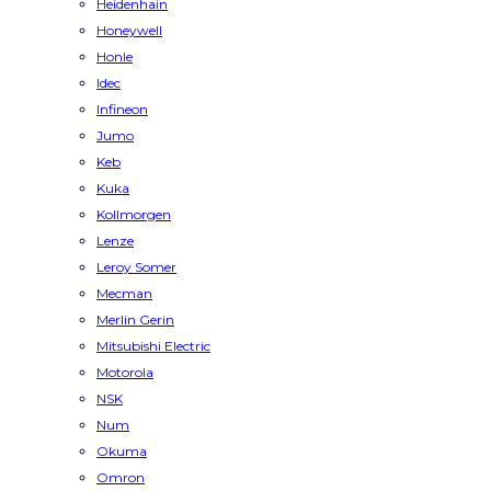
Heidenhain
Honeywell
Honle
Idec
Infineon
Jumo
Keb
Kuka
Kollmorgen
Lenze
Leroy Somer
Mecman
Merlin Gerin
Mitsubishi Electric
Motorola
NSK
Num
Okuma
Omron