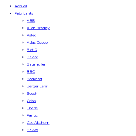
Accueil
Fabricants
ABB
Allen Bradley
Astec
Atlas Copco
B et R
Baldor
Baumuller
BBC
Beckhoff
Berger Lahr
Bosch
Celsa
Eberle
Fanuc
Gec Alsthom
Hakko