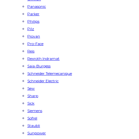
Panasonic
Parker
Philips
Pilz
Piovan
Pro-Face
Reis
Rexroth Indramat
Saia-Burgess
Schneider Telemecanique
Schneider Electric
Sew
Sharp
Sick
Siemens
Sofrel
Staubli
Sunpower