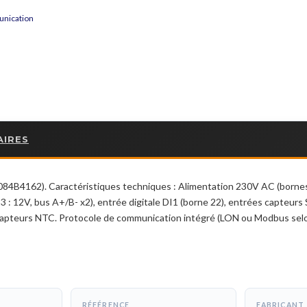
unication
AIRES
84B4162). Caractéristiques techniques : Alimentation 230V AC (bornes L/
 12V, bus A+/B- x2), entrée digitale DI1 (borne 22), entrées capteurs S
capteurs NTC. Protocole de communication intégré (LON ou Modbus selon
RÉFÉRENCE
FABRICANT