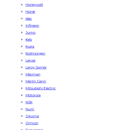
Honeywell
Honle
Idec
Infineon
Jumo
Keb
Kuka
Kollmorgen
Lenze
Leroy Somer
Mecman
Merlin Gerin
Mitsubishi Electric
Motorola
NSK
Num
Okuma
Omron
Panasonic