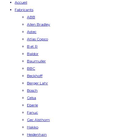
Accueil
Fabricants
ABB
Allen Bradley
Astec
Atlas Copco
B et R
Baldor
Baumuller
BBC
Beckhoff
Berger Lahr
Bosch
Celsa
Eberle
Fanuc
Gec Alsthom
Hakko
Heidenhain