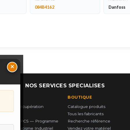
084B4162
Danfoss
×
NOS SERVICES SPECIALISES
UPITRES
BOUTIQUE
 PCS — Récupération
Catalogue produits
e
Tous les fabricants
r GAME & PCS — Programme
Recherche référence
ce Automatisme Industriel
Vendez votre matériel