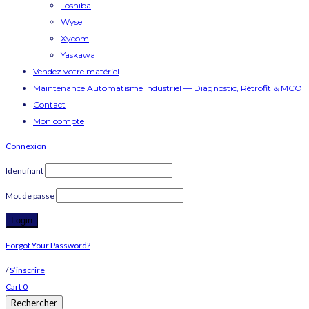
Toshiba
Wyse
Xycom
Yaskawa
Vendez votre matériel
Maintenance Automatisme Industriel — Diagnostic, Rétrofit & MCO
Contact
Mon compte
Connexion
Identifiant
Mot de passe
Forgot Your Password?
/
S’inscrire
Cart
0
Rechercher