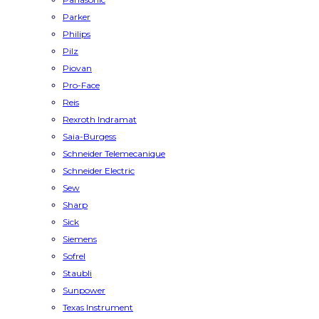
Parker
Philips
Pilz
Piovan
Pro-Face
Reis
Rexroth Indramat
Saia-Burgess
Schneider Telemecanique
Schneider Electric
Sew
Sharp
Sick
Siemens
Sofrel
Staubli
Sunpower
Texas Instrument