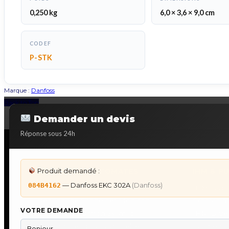
0,250 kg
6,0 × 3,6 × 9,0 cm
CODEF
P-STK
Marque :
Danfoss
Back to Top
Demander un devis
Réponse sous 24h
Produit demandé :
DÉPANNAGE AUTOMATES
IHM & P
— Danfoss EKC 302A
(Danfoss)
084B4162
Dépannage Siemens S7
IHM Lauer
Dépannage Schneider Modicon
Programm
VOTRE DEMANDE
Dépannage Omron Sysmac
IHM Laue
Dépannage Mitsubishi Melsec
Maintenan