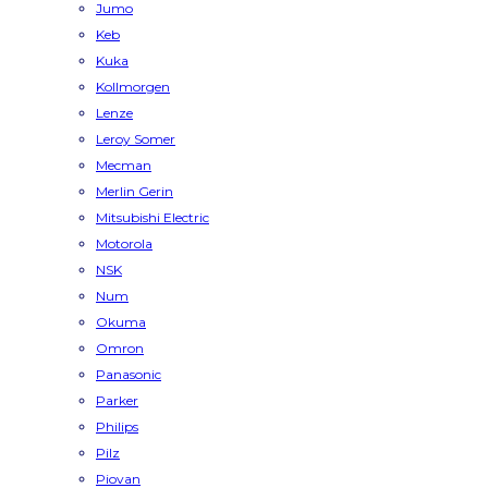
Jumo
Keb
Kuka
Kollmorgen
Lenze
Leroy Somer
Mecman
Merlin Gerin
Mitsubishi Electric
Motorola
NSK
Num
Okuma
Omron
Panasonic
Parker
Philips
Pilz
Piovan