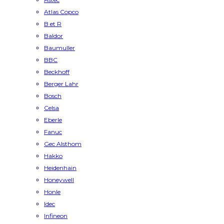
Atlas Copco
B et R
Baldor
Baumuller
BBC
Beckhoff
Berger Lahr
Bosch
Celsa
Eberle
Fanuc
Gec Alsthom
Hakko
Heidenhain
Honeywell
Honle
Idec
Infineon