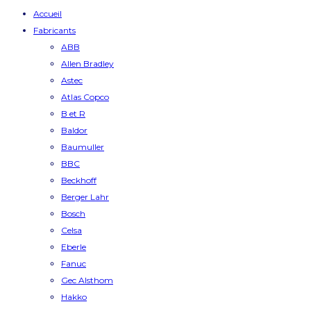
Accueil
Fabricants
ABB
Allen Bradley
Astec
Atlas Copco
B et R
Baldor
Baumuller
BBC
Beckhoff
Berger Lahr
Bosch
Celsa
Eberle
Fanuc
Gec Alsthom
Hakko