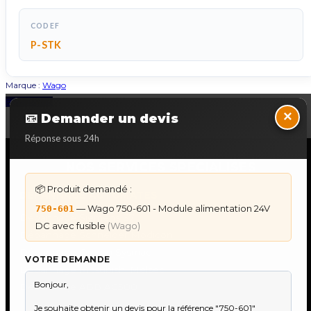
CODEF
P-STK
Marque :
Wago
Back to Top
×
📧 Demander un devis
Réponse sous 24h
NOS SERVICES SPECIALISES
📦 Produit demandé :
DÉPANNAGE AUTOMATES
— Wago 750-601 - Module alimentation 24V
750-601
Dépannage Siemens S7
DC avec fusible
(Wago)
Dépannage Schneider Modicon
Dépannage Omron Sysmac
VOTRE DEMANDE
Dépannage Mitsubishi Melsec
Dépannage ABB AC500