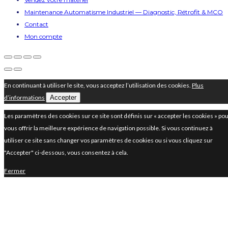
Maintenance Automatisme Industriel — Diagnostic, Rétrofit & MCO
Contact
Mon compte
En continuant à utiliser le site, vous acceptez l’utilisation des cookies.
Plus
d’informations
Accepter
Les paramètres des cookies sur ce site sont définis sur « accepter les cookies » po
vous offrir la meilleure expérience de navigation possible. Si vous continuez à
utiliser ce site sans changer vos paramètres de cookies ou si vous cliquez sur
"Accepter" ci-dessous, vous consentez à cela.
Fermer