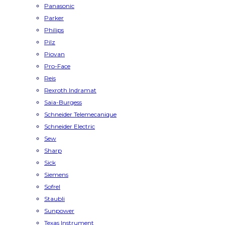
Panasonic
Parker
Philips
Pilz
Piovan
Pro-Face
Reis
Rexroth Indramat
Saia-Burgess
Schneider Telemecanique
Schneider Electric
Sew
Sharp
Sick
Siemens
Sofrel
Staubli
Sunpower
Texas Instrument