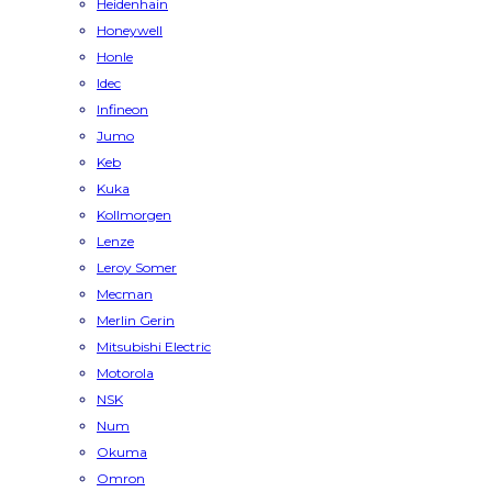
Heidenhain
Honeywell
Honle
Idec
Infineon
Jumo
Keb
Kuka
Kollmorgen
Lenze
Leroy Somer
Mecman
Merlin Gerin
Mitsubishi Electric
Motorola
NSK
Num
Okuma
Omron