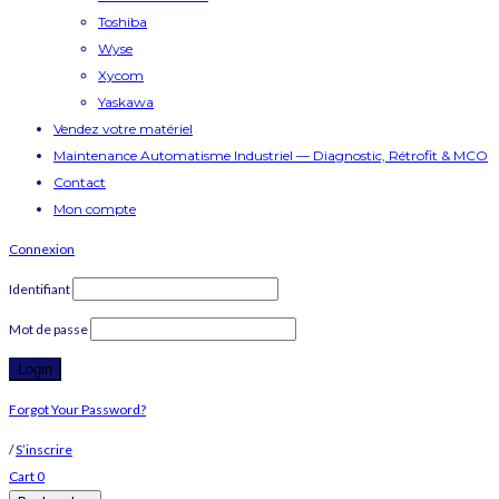
Toshiba
Wyse
Xycom
Yaskawa
Vendez votre matériel
Maintenance Automatisme Industriel — Diagnostic, Rétrofit & MCO
Contact
Mon compte
Connexion
Identifiant
Mot de passe
Forgot Your Password?
/
S’inscrire
Cart
0