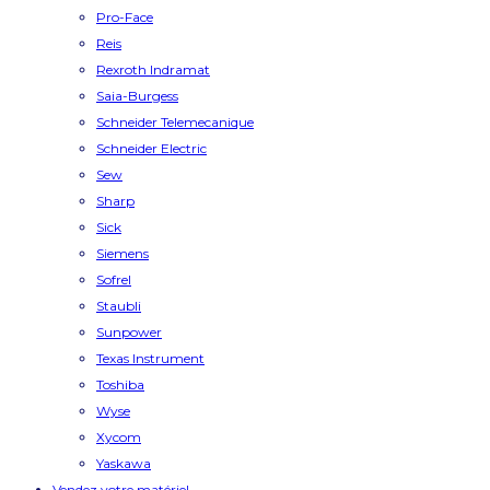
Pro-Face
Reis
Rexroth Indramat
Saia-Burgess
Schneider Telemecanique
Schneider Electric
Sew
Sharp
Sick
Siemens
Sofrel
Staubli
Sunpower
Texas Instrument
Toshiba
Wyse
Xycom
Yaskawa
Vendez votre matériel