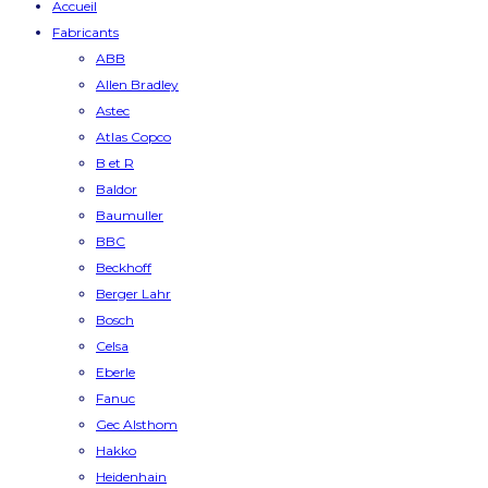
Accueil
Fabricants
ABB
Allen Bradley
Astec
Atlas Copco
B et R
Baldor
Baumuller
BBC
Beckhoff
Berger Lahr
Bosch
Celsa
Eberle
Fanuc
Gec Alsthom
Hakko
Heidenhain