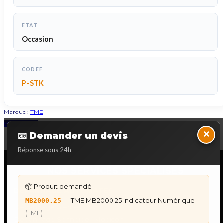
ETAT
Occasion
CODEF
P-STK
Marque :
TME
Back to Top
×
📧 Demander un devis
Réponse sous 24h
NOS SERVICES SPECIALISES
📦 Produit demandé :
DÉPANNAGE AUTOMATES
— TME MB2000.25 Indicateur Numérique
MB2000.25
Dépannage Siemens S7
(TME)
Dépannage Schneider Modicon