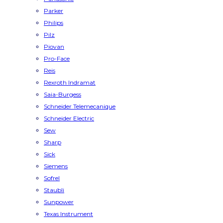
Parker
Philips
Pilz
Piovan
Pro-Face
Reis
Rexroth Indramat
Saia-Burgess
Schneider Telemecanique
Schneider Electric
Sew
Sharp
Sick
Siemens
Sofrel
Staubli
Sunpower
Texas Instrument