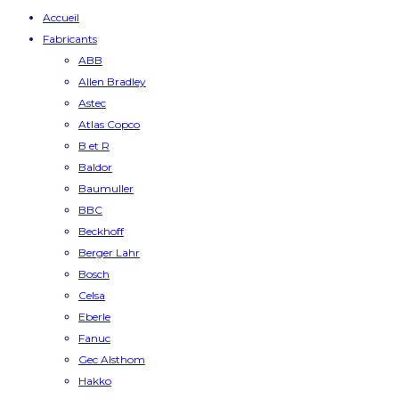
Accueil
Fabricants
ABB
Allen Bradley
Astec
Atlas Copco
B et R
Baldor
Baumuller
BBC
Beckhoff
Berger Lahr
Bosch
Celsa
Eberle
Fanuc
Gec Alsthom
Hakko