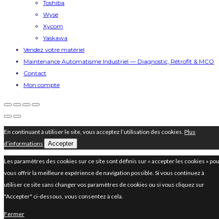
Toshiba
Wyse
Xycom
Yaskawa
Vendez votre matériel
Maintenance Automatisme Industriel — Diagnostic, Rétrofit & MCO
Contact
Mon compte
En continuant à utiliser le site, vous acceptez l’utilisation des cookies.
Plus
d’informations
Accepter
Les paramètres des cookies sur ce site sont définis sur « accepter les cookies » po
vous offrir la meilleure expérience de navigation possible. Si vous continuez à
utiliser ce site sans changer vos paramètres de cookies ou si vous cliquez sur
"Accepter" ci-dessous, vous consentez à cela.
Fermer