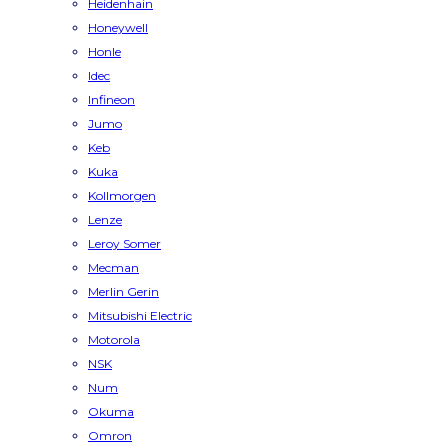
Heidenhain
Honeywell
Honle
Idec
Infineon
Jumo
Keb
Kuka
Kollmorgen
Lenze
Leroy Somer
Mecman
Merlin Gerin
Mitsubishi Electric
Motorola
NSK
Num
Okuma
Omron