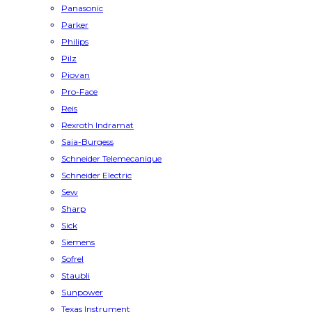
Panasonic
Parker
Philips
Pilz
Piovan
Pro-Face
Reis
Rexroth Indramat
Saia-Burgess
Schneider Telemecanique
Schneider Electric
Sew
Sharp
Sick
Siemens
Sofrel
Staubli
Sunpower
Texas Instrument