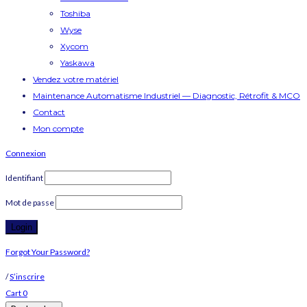
Toshiba
Wyse
Xycom
Yaskawa
Vendez votre matériel
Maintenance Automatisme Industriel — Diagnostic, Rétrofit & MCO
Contact
Mon compte
Connexion
Identifiant
Mot de passe
Forgot Your Password?
/
S’inscrire
Cart
0