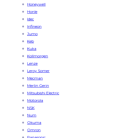
Honeywell
Honle
Idec
Infineon
Jumo
Keb
Kuka
Kollmorgen
Lenze
Leroy Somer
Mecman
Merlin Gerin
Mitsubishi Electric
Motorola
NSK
Num
Okuma
Omron
Panasonic