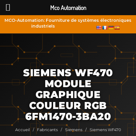
Mco Automation
MCO-Automation: Fourniture de systèmes électroniques
industriels
SIEMENS WF470
MODULE
GRAPHIQUE
COULEUR RGB
6FM1470-3BA20
Accueil
/
Fabricants
/
Siemens
/
Siemens WF470