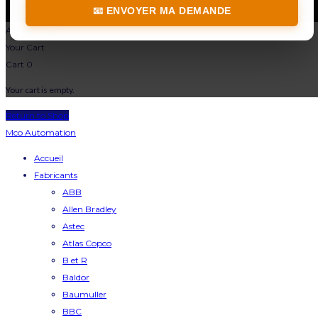
📧 ENVOYER MA DEMANDE
Added to cart
Your Cart
Cart
0
Your cart is empty.
Return to Shop
Mco Automation
Accueil
Fabricants
ABB
Allen Bradley
Astec
Atlas Copco
B et R
Baldor
Baumuller
BBC