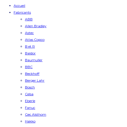
Accueil
Fabricants
ABB
Allen Bradley
Astec
Atlas Copco
B et R
Baldor
Baumuller
BBC
Beckhoff
Berger Lahr
Bosch
Celsa
Eberle
Fanuc
Gec Alsthom
Hakko