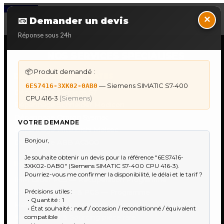
Back to Top
×
📧 Demander un devis
Réponse sous 24h
NOS SERVICES SPECIALISES
📦 Produit demandé :
DÉPANNAGE AUTOMATES
— Siemens SIMATIC S7-400
6ES7416-3XK02-0AB0
Dépannage Siemens S7
CPU 416-3
(Siemens)
Dépannage Schneider Modicon
Dépannage Omron Sysmac
VOTRE DEMANDE
Dépannage Mitsubishi Melsec
Dépannage ABB AC500
IHM & PUPITRES
IHM Lauer PCS — Récupération Programme
IHM Lauer GAME & PCS — Programme
Maintenance Automatisme Industriel
★
Recherche & Sourcing piéce rare