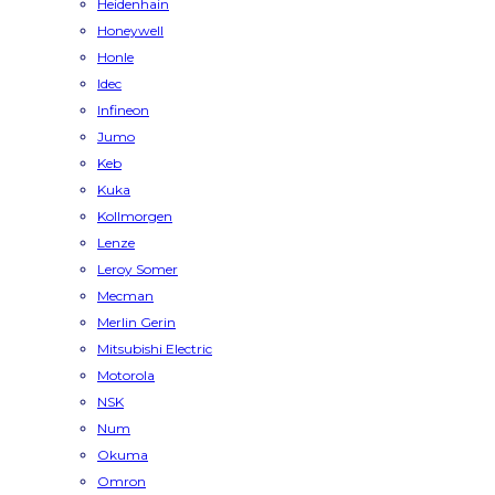
Heidenhain
Honeywell
Honle
Idec
Infineon
Jumo
Keb
Kuka
Kollmorgen
Lenze
Leroy Somer
Mecman
Merlin Gerin
Mitsubishi Electric
Motorola
NSK
Num
Okuma
Omron