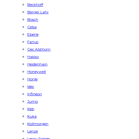
Beckhoff
Berger Lahr
Bosch
Celsa
Eberle
Fanuc
Gec Alsthom
Hakko
Heidenhain
Honeywell
Honle
Idec
Infineon
Jumo
Keb
Kuka
Kollmorgen
Lenze
Leroy Somer