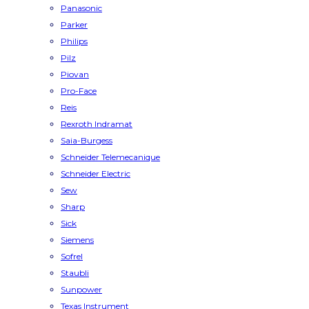
Panasonic
Parker
Philips
Pilz
Piovan
Pro-Face
Reis
Rexroth Indramat
Saia-Burgess
Schneider Telemecanique
Schneider Electric
Sew
Sharp
Sick
Siemens
Sofrel
Staubli
Sunpower
Texas Instrument