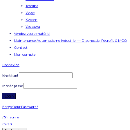
Toshiba
Wyse
Xycom
Yaskawa
Vendez votre matériel
Maintenance Automatisme Industriel — Diagnostic, Rétrofit & MCO
Contact
Mon compte
Connexion
Identifiant
Mot de passe
Forgot Your Password?
/
S’inscrire
Cart
0