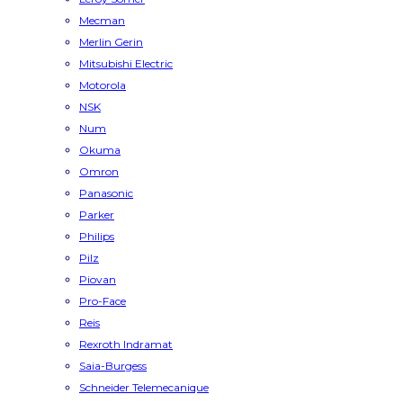
Mecman
Merlin Gerin
Mitsubishi Electric
Motorola
NSK
Num
Okuma
Omron
Panasonic
Parker
Philips
Pilz
Piovan
Pro-Face
Reis
Rexroth Indramat
Saia-Burgess
Schneider Telemecanique