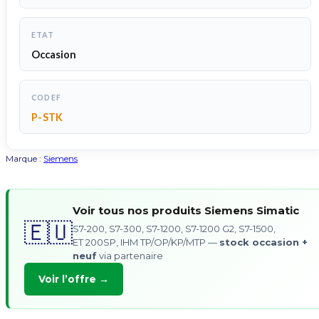
ETAT
Occasion
CODEF
P-STK
Marque :
Siemens
Voir tous nos produits Siemens Simatic
🇪🇺
S7-200, S7-300, S7-1200, S7-1200 G2, S7-1500,
ET 200SP, IHM TP/OP/KP/MTP —
stock occasion +
neuf
via partenaire
Voir l’offre →