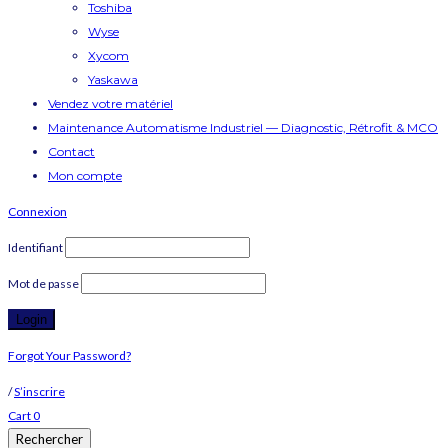
Toshiba
Wyse
Xycom
Yaskawa
Vendez votre matériel
Maintenance Automatisme Industriel — Diagnostic, Rétrofit & MCO
Contact
Mon compte
Connexion
Identifiant
Mot de passe
Forgot Your Password?
/
S’inscrire
Cart
0
Rechercher