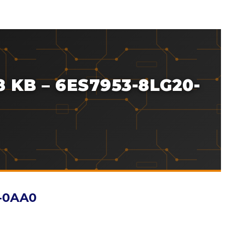
8 KB – 6ES7953-8LG20-
0-0AA0