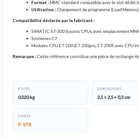
Format :
MMC standard compatible avec le slot dédié
Utilisation :
Chargement de programme (Load Memory), mi
Compatibilité déclarée par le fabricant :
SIMATIC S7-300 (toutes CPUs avec emplacement MM
Systèmes C7
Modules CPU ET 200 (ET 200pro, ET 200S avec CPU in
Remarque :
Cette référence constitue une pièce de rechange ide
POIDS
DIMENSIONS
0,020 kg
3,5 × 2,5 × 0,3 cm
CODEF
P-STK