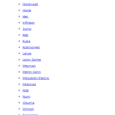
Honeywell
Honle
Idec
Infineon
Jumo
Keb
Kuka
Kollmorgen
Lenze
Leroy Somer
Mecman
Merlin Gerin
Mitsubishi Electric
Motorola
NSK
Num
Okuma
Omron
Panasonic