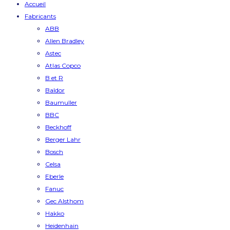
Accueil
Fabricants
ABB
Allen Bradley
Astec
Atlas Copco
B et R
Baldor
Baumuller
BBC
Beckhoff
Berger Lahr
Bosch
Celsa
Eberle
Fanuc
Gec Alsthom
Hakko
Heidenhain