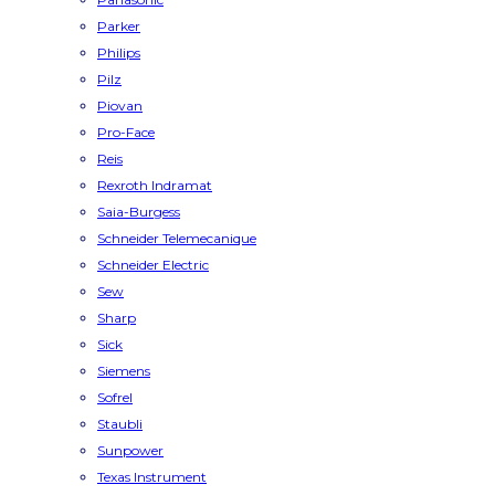
Parker
Philips
Pilz
Piovan
Pro-Face
Reis
Rexroth Indramat
Saia-Burgess
Schneider Telemecanique
Schneider Electric
Sew
Sharp
Sick
Siemens
Sofrel
Staubli
Sunpower
Texas Instrument