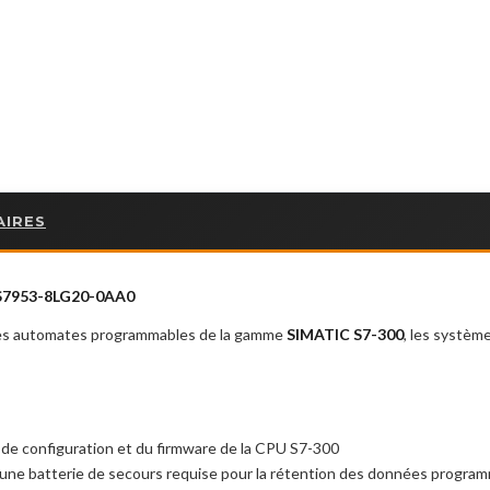
AIRES
ES7953-8LG20-0AA0
es automates programmables de la gamme
SIMATIC S7-300
, les systèm
de configuration et du firmware de la CPU S7-300
cune batterie de secours requise pour la rétention des données progra