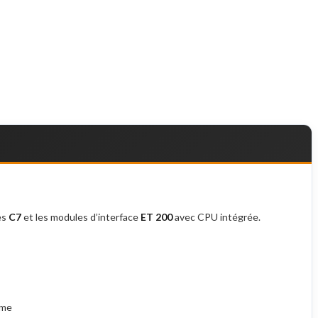
es
C7
et les modules d’interface
ET 200
avec CPU intégrée.
mme