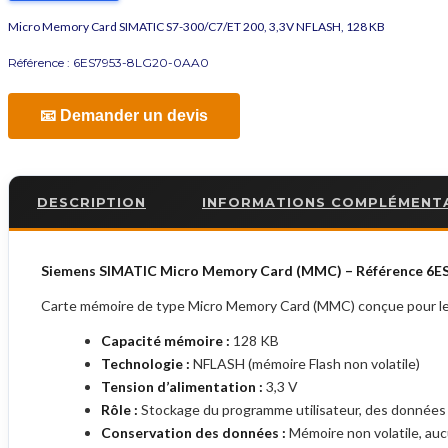
Micro Memory Card SIMATIC S7-300/C7/ET 200, 3,3V NFLASH, 128 KB
Référence :
6ES7953-8LG20-0AA0
📧 Demander un devis
DESCRIPTION
INFORMATIONS COMPLÉMENT
Siemens SIMATIC Micro Memory Card (MMC) – Référence 6
Carte mémoire de type Micro Memory Card (MMC) conçue pour l
Capacité mémoire :
128 KB
Technologie :
NFLASH (mémoire Flash non volatile)
Tension d’alimentation :
3,3 V
Rôle :
Stockage du programme utilisateur, des données 
Conservation des données :
Mémoire non volatile, au