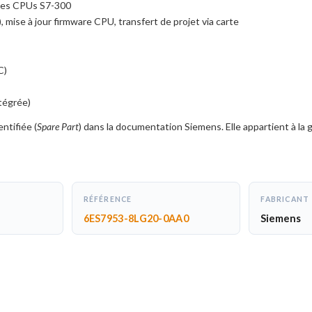
 des CPUs S7-300
se à jour firmware CPU, transfert de projet via carte
C)
tégrée)
ntifiée (
Spare Part
) dans la documentation Siemens. Elle appartient à la
RÉFÉRENCE
FABRICANT
6ES7953-8LG20-0AA0
Siemens