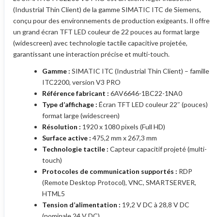
(Industrial Thin Client) de la gamme SIMATIC ITC de Siemens,
conçu pour des environnements de production exigeants. Il offre
un grand écran TFT LED couleur de 22 pouces au format large
(widescreen) avec technologie tactile capacitive projetée,
garantissant une interaction précise et multi-touch.
Gamme :
SIMATIC ITC (Industrial Thin Client) – famille
ITC2200, version V3 PRO
Référence fabricant :
6AV6646-1BC22-1NA0
Type d’affichage :
Écran TFT LED couleur 22″ (pouces)
format large (widescreen)
Résolution :
1920 x 1080 pixels (Full HD)
Surface active :
475,2 mm x 267,3 mm
Technologie tactile :
Capteur capacitif projeté (multi-
touch)
Protocoles de communication supportés :
RDP
(Remote Desktop Protocol), VNC, SMARTSERVER,
HTML5
Tension d’alimentation :
19,2 V DC à 28,8 V DC
(nominale 24 V DC)