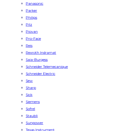
Panasonic
Parker
Philips
Pilz
Piovan
Pro-Face
Reis
Rexroth Indramat
Saia-Burgess
Schneider Telemecanique
Schneider Electric
Sew
Sharp
Sick
Siemens
Sofrel
Staubli
Sunpower
Texas Instrument