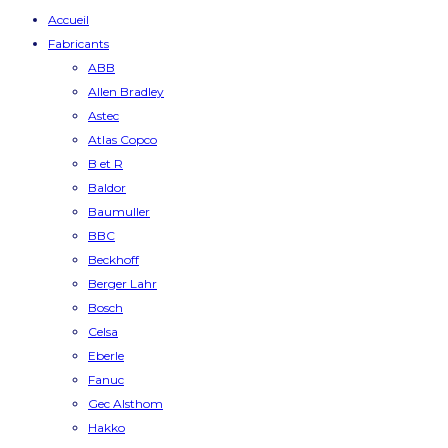
Accueil
Fabricants
ABB
Allen Bradley
Astec
Atlas Copco
B et R
Baldor
Baumuller
BBC
Beckhoff
Berger Lahr
Bosch
Celsa
Eberle
Fanuc
Gec Alsthom
Hakko