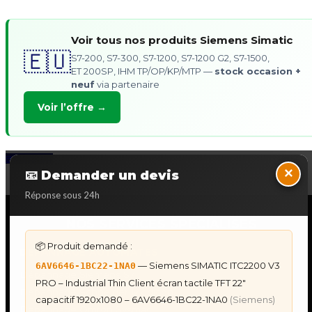
Voir tous nos produits Siemens Simatic
🇪🇺
S7-200, S7-300, S7-1200, S7-1200 G2, S7-1500,
ET 200SP, IHM TP/OP/KP/MTP —
stock occasion +
neuf
via partenaire
Voir l’offre →
Back to Top
×
📧 Demander un devis
Réponse sous 24h
NOS SERVICES SPECIALISES
📦 Produit demandé :
DÉPANNAGE AUTOMATES
— Siemens SIMATIC ITC2200 V3
6AV6646-1BC22-1NA0
Dépannage Siemens S7
PRO – Industrial Thin Client écran tactile TFT 22"
Dépannage Schneider Modicon
capacitif 1920x1080 – 6AV6646-1BC22-1NA0
(Siemens)
Dépannage Omron Sysmac