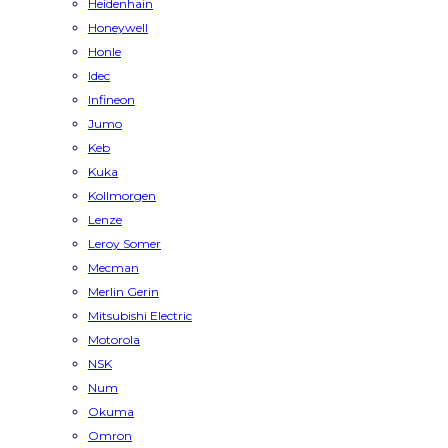
Heidenhain
Honeywell
Honle
Idec
Infineon
Jumo
Keb
Kuka
Kollmorgen
Lenze
Leroy Somer
Mecman
Merlin Gerin
Mitsubishi Electric
Motorola
NSK
Num
Okuma
Omron