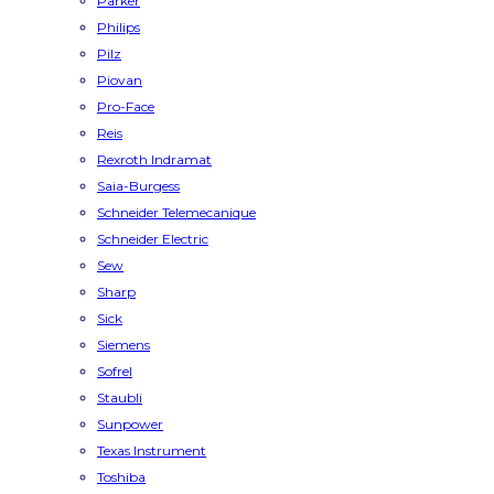
Parker
Philips
Pilz
Piovan
Pro-Face
Reis
Rexroth Indramat
Saia-Burgess
Schneider Telemecanique
Schneider Electric
Sew
Sharp
Sick
Siemens
Sofrel
Staubli
Sunpower
Texas Instrument
Toshiba