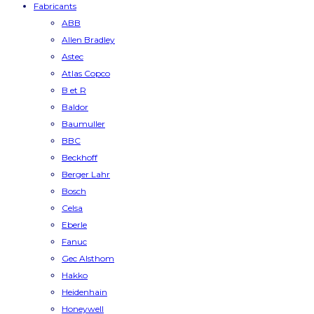
Fabricants
ABB
Allen Bradley
Astec
Atlas Copco
B et R
Baldor
Baumuller
BBC
Beckhoff
Berger Lahr
Bosch
Celsa
Eberle
Fanuc
Gec Alsthom
Hakko
Heidenhain
Honeywell