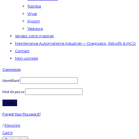
Toshiba
Wyse
Xycom
Yaskawa
Vendez votre matériel
Maintenance Automatisme Industriel — Diagnostic, Rétrofit & MCO
Contact
Mon compte
Connexion
Identifiant
Mot de passe
Forgot Your Password?
/
S’inscrire
Cart
0