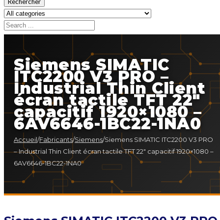
Rechercher
Siemens SIMATIC
ITC2200 V3 PRO –
Industrial Thin Client
écran tactile TFT 22″
capacitif 1920×1080 –
6AV6646-1BC22-1NA0
Accueil
/
Fabricants
/
Siemens
/
Siemens SIMATIC ITC2200 V3 PRO
– Industrial Thin Client écran tactile TFT 22″ capacitif 1920×1080 –
6AV6646-1BC22-1NA0