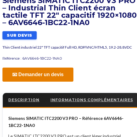
Siemens SIMATIC ITC2200 V3 PRO
– Industrial Thin Client écran
tactile TFT 22″ capacitif 1920×1080
– 6AV6646-1BC22-1NA0
SUR DEVIS
Thin Client industriel 22" TFT capacitif Full HD, RDP/VNC/HTML5, 19.2-28.8VDC
Référence :
6AV6646-1BC22-1NA0
📧 Demander un devis
DESCRIPTION
INFORMATIONS COMPLÉMENTAIRES
Siemens SIMATIC ITC2200 V3 PRO – Référence 6AV6646-
1BC22-1NA0
Le SIMATIC ITC2200 V3 PRO est un client léger industriel