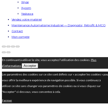
Wyse
Xycom
Yaskawa
Vendez votre matériel
Maintenance Automatisme Industriel — Diagnostic, Rétrofit & MCO
Contact
Mon compte
En continuant à utiliser le site, vous acceptez l’utilisation des cookies.
Plus
d’informations
Accepter
Les paramètres des cookies sur ce site sont définis sur « accepter les cookies » po
vous offrir la meilleure expérience de navigation possible. Si vous continuez à
utiliser ce site sans changer vos paramètres de cookies ou si vous cliquez sur
"Accepter" ci-dessous, vous consentez à cela.
Fermer