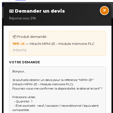
Back to Top
×
📧 Demander un devis
Réponse sous 24h
NOS SERVICES SPECIALISES
📦 Produit demandé :
DÉPANNAGE AUTOMATES
— Hitachi MPM-2E – Module mémoire PLC
MPM-2E
Dépannage Siemens S7
(Hitachi)
Dépannage Schneider Modicon
Dépannage Omron Sysmac
VOTRE DEMANDE
Dépannage Mitsubishi Melsec
Dépannage ABB AC500
IHM & PUPITRES
IHM Lauer PCS — Récupération Programme
IHM Lauer GAME & PCS — Programme
Maintenance Automatisme Industriel
★
Recherche & Sourcing piéce rare