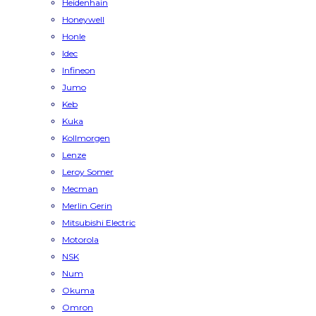
Heidenhain
Honeywell
Honle
Idec
Infineon
Jumo
Keb
Kuka
Kollmorgen
Lenze
Leroy Somer
Mecman
Merlin Gerin
Mitsubishi Electric
Motorola
NSK
Num
Okuma
Omron