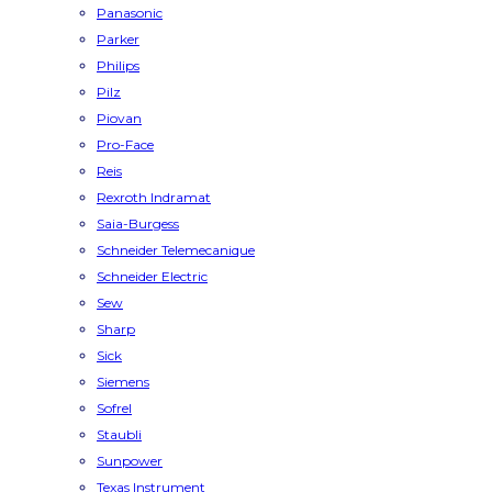
Panasonic
Parker
Philips
Pilz
Piovan
Pro-Face
Reis
Rexroth Indramat
Saia-Burgess
Schneider Telemecanique
Schneider Electric
Sew
Sharp
Sick
Siemens
Sofrel
Staubli
Sunpower
Texas Instrument